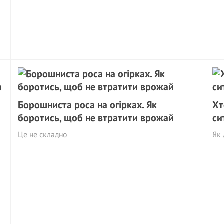
а
Борошниста роса на огірках. Як
Хт
боротись, щоб не втратити врожай
си
о
Це не складно
Як 