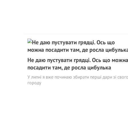
Не даю пустувати грядці. Ось що можн
посадити там, де росла цибулька
У липні я вже починаю збирати перші дари зі свог
городу