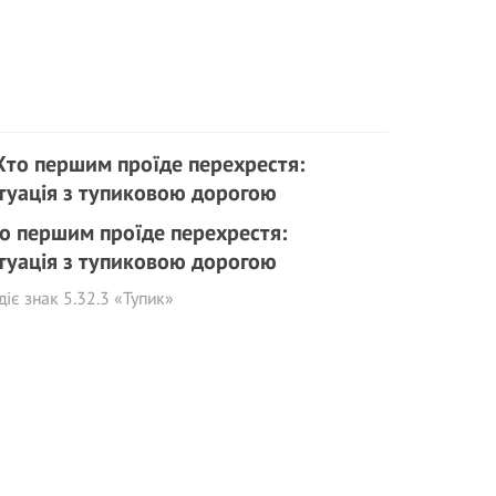
о першим проїде перехрестя:
туація з тупиковою дорогою
діє знак 5.32.3 «Тупик»