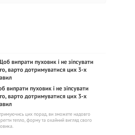
б випрати пуховик і не зіпсувати
го, варто дотримуватися цих 3-х
авил
римуючись цих порад, ви зможете надовго
регти тепло, форму та охайний вигляд свого
овика.