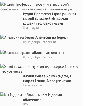
Рудий Професор і троє учнів: як
старий сільський кіт навчав
кошенят головної науки
Ціла наука
Апельсин на березі
Дуже добра історія ❤️
Власниця дракона
Дуже добра історія
Хазяїн сказав йому «сидіти, я
скоро» і зник. А пес усе чекав
Не можна так
Кіт із двома
обличчями
Вау