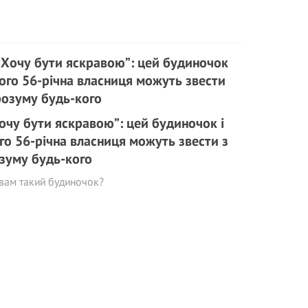
очу бути яскравою”: цей будиночок і
го 56-річна власниця можуть звести з
зуму будь-кого
вам такий будиночок?