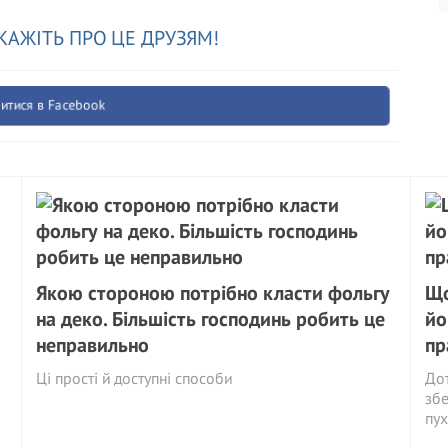
КАЖІТЬ ПРО ЦЕ ДРУЗЯМ!
итися в Facebook
Якою стороною потрібно класти фольгу
Що
на деко. Більшість господинь робить це
йо
неправильно
пр
Ці прості й доступні способи
Дот
збе
пух