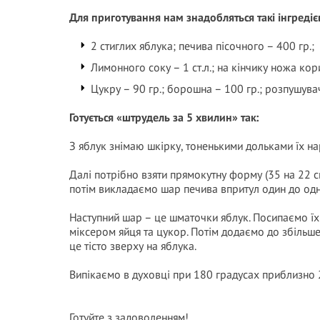
Для приготування нам знадобляться такі інгредіє
2 стиглих яблука; печива пісочного – 400 гр.;
Лимонного соку – 1 ст.л.; на кінчику ножа кор
Цукру – 90 гр.; борошна – 100 гр.; розпушувача
Готується «штрудель за 5 хвилин» так:
З яблук знімаю шкірку, тоненькими дольками їх н
Далі потрібно взяти прямокутну форму (35 на 22 
потім викладаємо шар печива впритул один до одн
Наступний шар – це шматочки яблук. Посипаємо ї
міксером яйця та цукор. Потім додаємо до збільш
це тісто зверху на яблука.
Випікаємо в духовці при 180 градусах приблизно 
Готуйте з задоволенням!