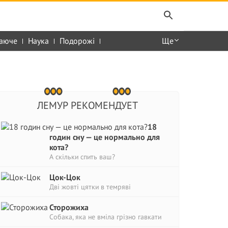
аюче
Наука
Подорожі
Ще
ЛЕМУР РЕКОМЕНДУЕТ
18
годин сну — це нормально для
кота?
А скільки спить ваш?
Цок-Цок
Дві жовті цятки в темряві
Сторожиха
Собака, яка не вміла грізно гавкати