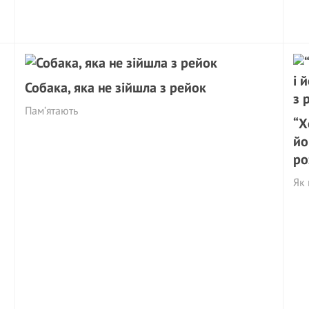
Собака, яка не зійшла з рейок
Пам’ятають
“Х
йо
ро
Як 