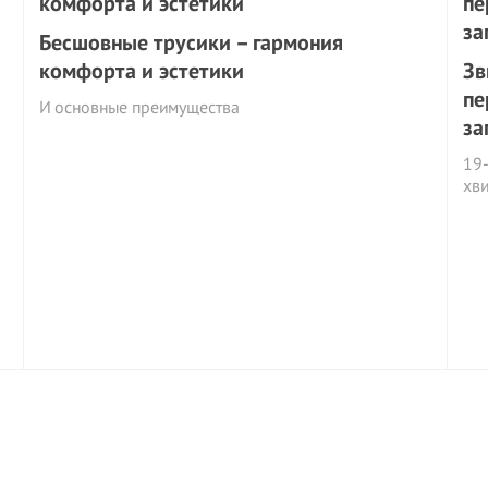
Бесшовные трусики – гармония
комфорта и эстетики
Зв
пе
И основные преимущества
за
19-
хв