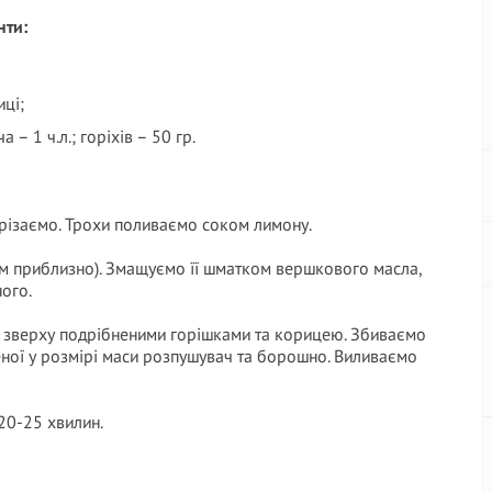
нти:
иці;
 – 1 ч.л.; горіхів – 50 гр.
арізаємо. Трохи поливаємо соком лимону.
см приблизно). Змащуємо її шматком вершкового масла,
ого.
х зверху подрібненими горішками та корицею. Збиваємо
еної у розмірі маси розпушувач та борошно. Виливаємо
20-25 хвилин.