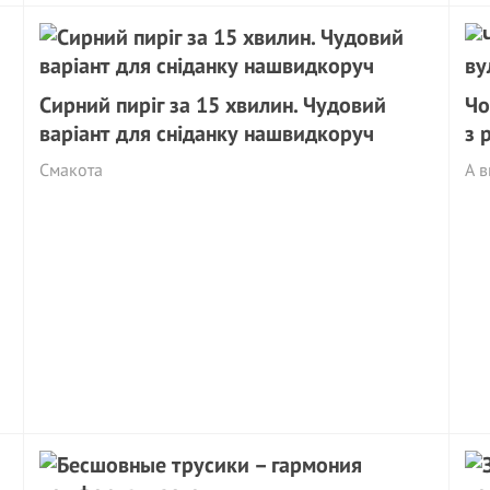
Сирний пиріг за 15 хвилин. Чудовий
Чо
варіант для сніданку нашвидкоруч
з 
Смакота
А в