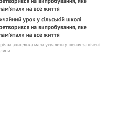
ичайний урок у сільській школі
ретворився на випробування, яке
пам’ятали на все життя
річна вчителька мала ухвалити рішення за лічені
илини