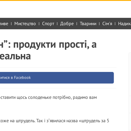
ливе
Мистецтво
Спорт
Добре
Тварини
Сім'я
Надих
”: продукти прості, а
реальна
итися в Facebook
 поставити щось солоденьке потрібно, радимо вам
оже на штрудель. Так і зʼявилася назва «штрудель за 5