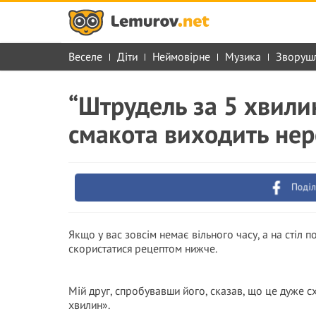
Веселе
Діти
Неймовірне
Музика
Зворуш
“Штрудель за 5 хвилин
смакота виходить не
Поділ
Якщо у вас зовсім немає вільного часу, а на стіл
скористатися рецептом нижче.
Мій друг, спробувавши його, сказав, що це дуже сх
хвилин».