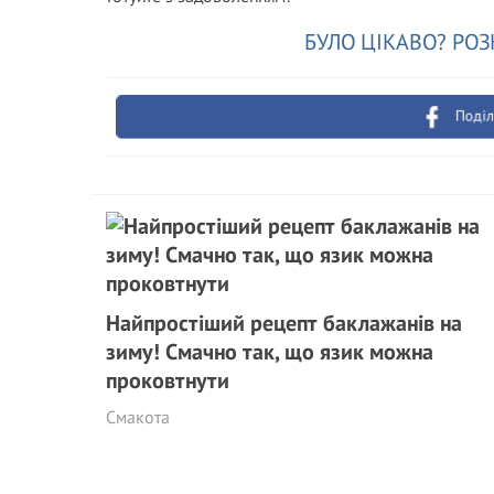
БУЛО ЦІКАВО? РОЗ
Поділ
Найпростіший рецепт баклажанів на
зиму! Смачно так, що язик можна
проковтнути
Смакота