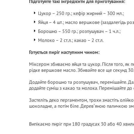
Підготуйте такі інгредієнти для приготування:
Цукор – 250 гр.; кефір жирний – 300 мл.;
Яйця – 4 шт.; масло вершкове (заздалегідь роз
Борошно – 550 гр.; розпушувач – 1 ч.л.;
Молоко – 2 ст.л.; какао – 2 ст.л.
Готується пиріг наступним чином:
Міксером збиваємо яйця та цукор. Після того, як п
рідке вершкове масло. Збивайте все ще секунд 30
Додайте борошно та розпушувач, перемішайте. Далі
додайте суміш з какао та молока. Перемішайте до 
Застеліть деко пергаментом, трохи змастіть олійко
шоколадне, а потім біле. Деревʼяною паличкою зм
Випікаємо пиріг при 180 градусах 30 або 40 хвили