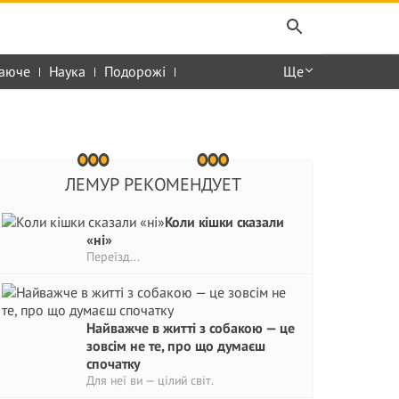
аюче
Наука
Подорожі
Ще
ЛЕМУР РЕКОМЕНДУЕТ
Коли кішки сказали
«ні»
Переїзд...
Найважче в житті з собакою — це
зовсім не те, про що думаєш
спочатку
Для неї ви — цілий світ.