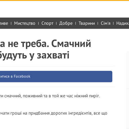
ливе
Мистецтво
Спорт
Добре
Тварини
Сім'я
Надих
та не треба. Смачний
будуть у захваті
итися в Facebook
 смачний, поживний та в той же час ніжний пиріг.
чати гроші на придбання дорогих інгредієнтів, все що