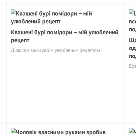
Квашені бурі помідори – мій улюблений
рецепт
Що
од
Ділюся з вами своїм улюбленим рецептом
по
Еф