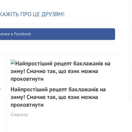
КАЖІТЬ ПРО ЦЕ ДРУЗЯМ!
итися в Facebook
у
Найпростіший рецепт баклажанів на
зиму! Смачно так, що язик можна
проковтнути
Смакота