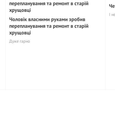
Че
І н
Чоловік власними руками зробив
перепланування та ремонт в старій
хрущовці
Дуже гарно