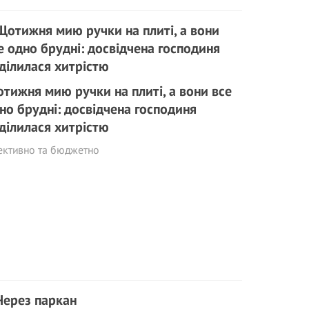
тижня мию ручки на плиті, а вони все
но брудні: досвідчена господиня
ділилася хитрістю
ективно та бюджетно