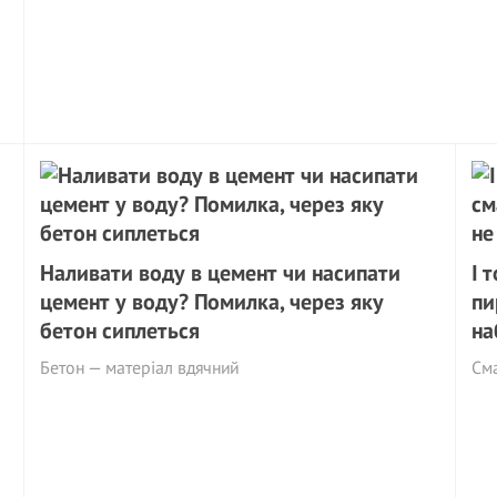
Наливати воду в цемент чи насипати
І 
цемент у воду? Помилка, через яку
пи
бетон сиплеться
на
Бетон — матеріал вдячний
Сма