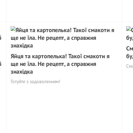
См
Яйця та картопелька! Такої смакоти я
бу
б
ще не їла. Не рецепт, а справжня
См
знахідка
Готуйте з задоволенням!