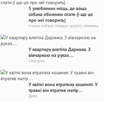
5 улюблених місць, де ваша
собака обожнює спати (і що це
про неї говорить)
І чому собака ігнорує дорогу лежанку
У квартиру влетіла Даринка. З
вівчаркою на руках…
Сюрприз
У квітні вона втратила кошенят. У
травні він втратив матір…
Диво