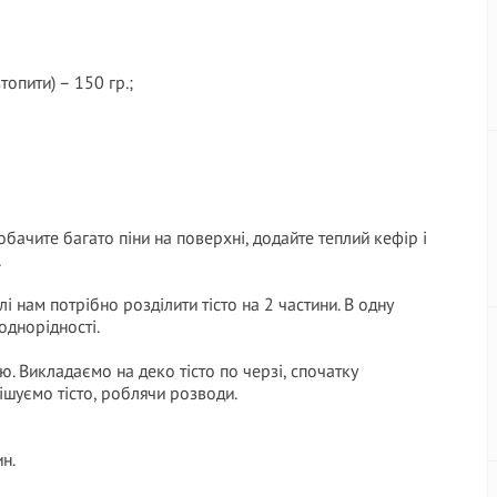
топити) – 150 гр.;
обачите багато піни на поверхні, додайте теплий кефір і
.
 нам потрібно розділити тісто на 2 частини. В одну
однорідності.
ю. Викладаємо на деко тісто по черзі, спочатку
ішуємо тісто, роблячи розводи.
н.