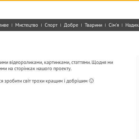
ливе
Мистецтво
Спорт
Добре
Тварини
Сім'я
Надих
ними відеороликами, картинками, статтями. Щодня ми
 ними на сторінках нашого проекту.
ся зробити світ трохи кращим і добрішим 🙂