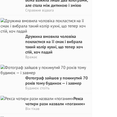
Вона важила лише два кілограми,
але стала між дитиною і змією
Справжня відвага
Дружина вмовила чоловіка
покластися на її смак і вибрала
такий колір кухні, що тепер хоч
стій, хоч падай
Вражає
Фотограф зайшов у покинутий 70
років тому будинок — і завмер
Будинок стоїть
Рекса
чотири рази назвали «поганим»
Він тікав