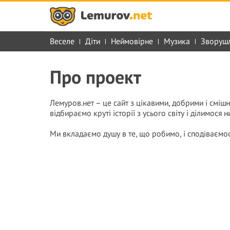
Веселе
Діти
Неймовірне
Музика
Зворуш
Про проект
Лемуров.нет – це сайт з цікавими, добрими і сміш
відбираємо круті історії з усього світу і ділимося
Ми вкладаємо душу в те, що робимо, і сподіваємо