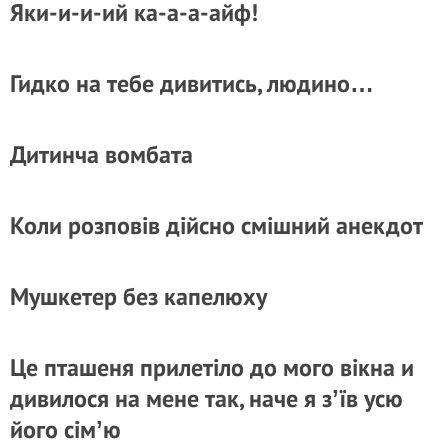
Яки-и-и-ий ка-а-а-айф!
Гидко на тебе дивитись, людино…
Дитинча вомбата
Коли розповів дійсно смішний анекдот
Мушкетер без капелюху
Це пташеня прилетіло до мого вікна и
дивилося на мене так, наче я зʼїв усю
його сімʼю