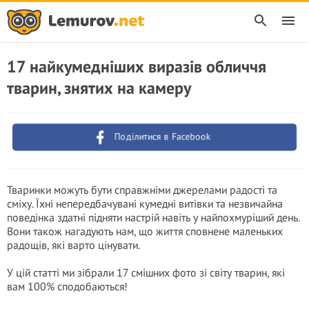
17 найкумедніших виразів обличчя
тварин, знятих на камеру
Поділитися в Facebook
Тваринки можуть бути справжніми джерелами радості та
сміху. Їхні непередбачувані кумедні витівки та незвичайна
поведінка здатні підняти настрій навіть у найпохмуріший день.
Вони також нагадують нам, що життя сповнене маленьких
радощів, які варто цінувати.
У цій статті ми зібрали 17 смішних фото зі світу тварин, які
вам 100% сподобаються!