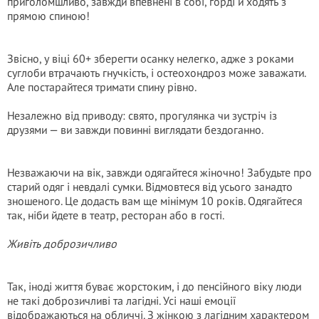
приголомшливо, завжди впевнені в собі, горді й ходять з
прямою спиною!
Звісно, у віці 60+ зберегти осанку нелегко, адже з роками
суглоби втрачають гнучкість, і остеохондроз може заважати.
Але постарайтеся тримати спину рівно.
Незалежно від приводу: свято, прогулянка чи зустріч із
друзями — ви завжди повинні виглядати бездоганно.
Незважаючи на вік, завжди одягайтеся жіночно! Забудьте про
старий одяг і невдалі сумки. Відмовтеся від усього занадто
зношеного. Це додасть вам ще мінімум 10 років. Одягайтеся
так, ніби йдете в театр, ресторан або в гості.
Живіть доброзичливо
Так, іноді життя буває жорстоким, і до пенсійного віку люди
не такі доброзичливі та лагідні. Усі наші емоції
відображаються на обличчі. З жінкою з лагідним характером