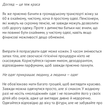
Догляд — це теж краса
Як же приємно бачити в громадському транспорті жінку за
60 в охайному, чистому, хоча й простому одязі. Пенсіонери,
які живуть на скромну пенсію, не завжди можуть дозволити
собі дорогу одежу. Проте з дитинства батьки нас вчили, що
ми повинні бути охайними, у чистому одязі, навіть якщо
фінансові можливості дещо обмежені.
Випрати й попрасувати одяг може кожен. З часом змінюється
запах тіла, але своєчасні гігієнічні процедури ніхто не
скасовував. Користуйтеся гарним милом, дезодорантом,
відповідними парфумами, щоб завжди приємно пахнути.
Не одяг прикрашає людину, а людина — одяг
Не обов’язково мати багато грошей, щоб виглядати красиво.
Завжди можна одягнутися просто, але зі смаком. У жодному
разі не носіть «молодіжний» одяг і не позичайте його у своїх
дітей або онуків, адже це виглядає дивно й недоречно.
Одягайтеся відповідно до віку та фігури, але не забувайте про