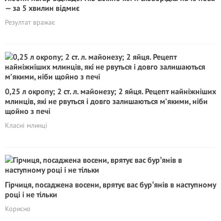
— за 5 хвилин відмиє
Резултат вражає
0,25 л окропу; 2 ст. л. майонезу; 2 яйця. Рецепт найніжніших
млинців, які не рвyться і довго залишаються м’якими, ніби
щойно з печі
Класні млинці
Гірчиця, посаджена восени, врятує вас бурʼянів в наступному
році і не тільки
Корисно