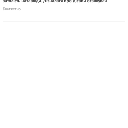
затхлість назавжди. Дізналася про дієвий освіжувач
Бюджетно