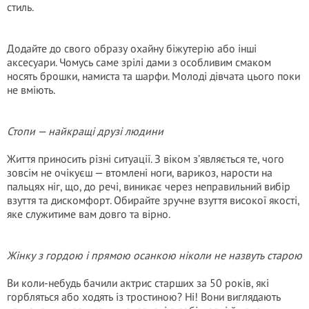
стиль.
Додайте до свого образу охайну біжутерію або інші
аксесуари. Чомусь саме зрілі дами з особливим смаком
носять брошки, намиста та шарфи. Молоді дівчата цього поки
не вміють.
Стопи — найкращі друзі людини
Життя приносить різні ситуації. З віком з’являється те, чого
зовсім не очікуєш — втомлені ноги, варикоз, нарости на
пальцях ніг, що, до речі, виникає через неправильний вибір
взуття та дискомфорт. Обирайте зручне взуття високої якості,
яке служитиме вам довго та вірно.
Жінку з гордою і прямою осанкою ніколи не назвуть старою
Ви коли-небудь бачили актрис старших за 50 років, які
горбляться або ходять із тростиною? Ні! Вони виглядають