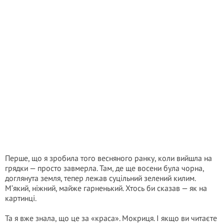
Перше, що я зробила того весняного ранку, коли вийшла на
грядки — просто завмерла. Там, де ще восени була чорна,
доглянута земля, тепер лежав суцільний зелений килим.
М’який, ніжний, майже гарненький. Хтось би сказав — як на
картинці.
Та я вже знала, що це за «краса». Мокриця. І якщо ви читаєте