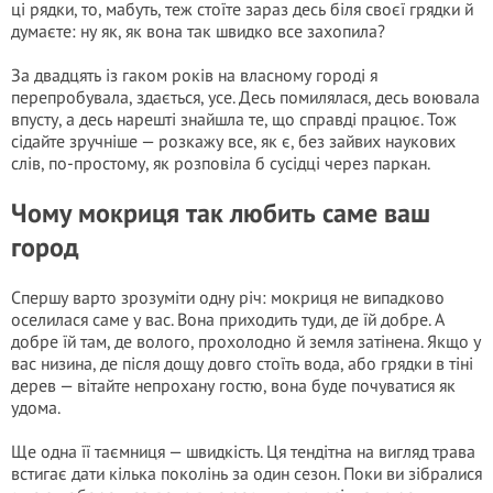
ці рядки, то, мабуть, теж стоїте зараз десь біля своєї грядки й
думаєте: ну як, як вона так швидко все захопила?
За двадцять із гаком років на власному городі я
перепробувала, здається, усе. Десь помилялася, десь воювала
впусту, а десь нарешті знайшла те, що справді працює. Тож
сідайте зручніше — розкажу все, як є, без зайвих наукових
слів, по-простому, як розповіла б сусідці через паркан.
Чому мокриця так любить саме ваш
город
Спершу варто зрозуміти одну річ: мокриця не випадково
оселилася саме у вас. Вона приходить туди, де їй добре. А
добре їй там, де волого, прохолодно й земля затінена. Якщо у
вас низина, де після дощу довго стоїть вода, або грядки в тіні
дерев — вітайте непрохану гостю, вона буде почуватися як
удома.
Ще одна її таємниця — швидкість. Ця тендітна на вигляд трава
встигає дати кілька поколінь за один сезон. Поки ви зібралися