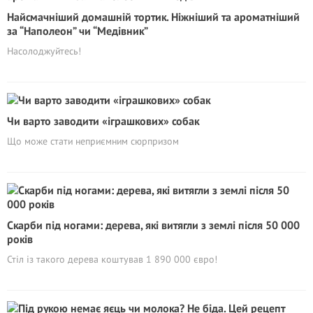
Найсмачніший домашній тортик. Ніжніший та ароматніший
за “Наполеон” чи “Медівник”
Насолоджуйтесь!
Чи варто заводити «іграшкових» собак
Що може стати неприємним сюрпризом
Скарби під ногами: дерева, які витягли з землі після 50 000
років
Стіл із такого дерева коштував 1 890 000 євро!