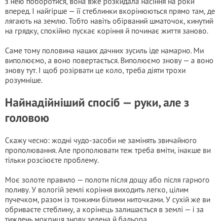
з нею поборотися, вона вже розкидала насіння на роки
вперед. І найгірше — її стеблинки вкорінюються прямо там, де
лягають на землю. Тобто навіть обірваний шматочок, кинутий
на грядку, спокійно пускає коріння й починає життя заново.
Саме тому половина наших дачних зусиль іде намарно. Ми
виполюємо, а воно повертається. Виполюємо знову — а воно
знову тут. І щоб розірвати це коло, треба діяти трохи
розумніше.
Найнадійніший спосіб — руки, але з
головою
Скажу чесно: жодні чудо-засоби не замінять звичайного
прополювання. Але прополювати теж треба вміти, інакше ви
тільки розсіюєте проблему.
Моє золоте правило — полоти після дощу або після гарного
поливу. У вологій землі коріння виходить легко, цілим
пучечком, разом із тонкими білими ниточками. У сухій же ви
обриваєте стеблину, а корінець залишається в землі — і за
тиждень мокриця знову зелена й бадьора.