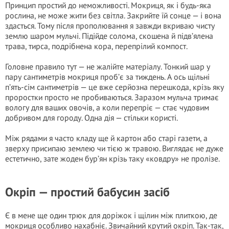
Принцип простий до неможливості. Мокриця, як і будь-яка
рослина, не може жити без світла. Закрийте їй сонце — і вона
здасться. Тому після прополювання я завжди вкриваю чисту
землю шаром мульчі. Підійде солома, скошена й підв’ялена
трава, тирса, подрібнена кора, перепрілий компост.
Головне правило тут — не жалійте матеріалу. Тонкий шар у
пару сантиметрів мокриця проб’є за тиждень. А ось щільні
п’ять-сім сантиметрів — це вже серйозна перешкода, крізь яку
проростки просто не пробиваються. Заразом мульча тримає
вологу для ваших овочів, а коли перепріє — стає чудовим
добривом для городу. Одна дія — стільки користі.
Між рядами я часто кладу ще й картон або старі газети, а
зверху присипаю землею чи тією ж травою. Виглядає не дуже
естетично, зате жоден бур’ян крізь таку «ковдру» не пролізе.
Окріп — простий бабусин засіб
Є в мене ще один трюк для доріжок і щілин між плиткою, де
мокриця особливо нахабніє. Звичайний крутий окріп. Так-так,