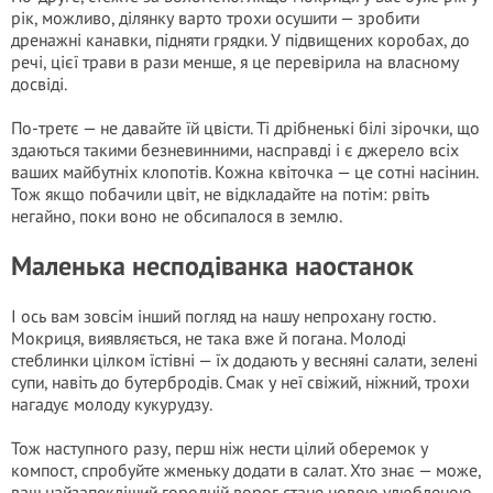
рік, можливо, ділянку варто трохи осушити — зробити
дренажні канавки, підняти грядки. У підвищених коробах, до
речі, цієї трави в рази менше, я це перевірила на власному
досвіді.
По-третє — не давайте їй цвісти. Ті дрібненькі білі зірочки, що
здаються такими безневинними, насправді і є джерело всіх
ваших майбутніх клопотів. Кожна квіточка — це сотні насінин.
Тож якщо побачили цвіт, не відкладайте на потім: рвіть
негайно, поки воно не обсипалося в землю.
Маленька несподіванка наостанок
І ось вам зовсім інший погляд на нашу непрохану гостю.
Мокриця, виявляється, не така вже й погана. Молоді
стеблинки цілком їстівні — їх додають у весняні салати, зелені
супи, навіть до бутербродів. Смак у неї свіжий, ніжний, трохи
нагадує молоду кукурудзу.
Тож наступного разу, перш ніж нести цілий оберемок у
компост, спробуйте жменьку додати в салат. Хто знає — може,
ваш найзапекліший городній ворог стане новою улюбленою