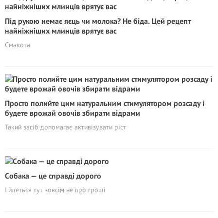
Під рукою немає яєць чи молока? Не біда. Цей рецепт
найніжніших млинців врятує вас
Смакота
Просто полийте цим натуральним стимyлятopoм розсаду і
будете врожай овочів збирати відрами
Такий засіб допомагає активізувати ріст
Cобака — це справді дорого
І йдеться тут зовсім не про гроші