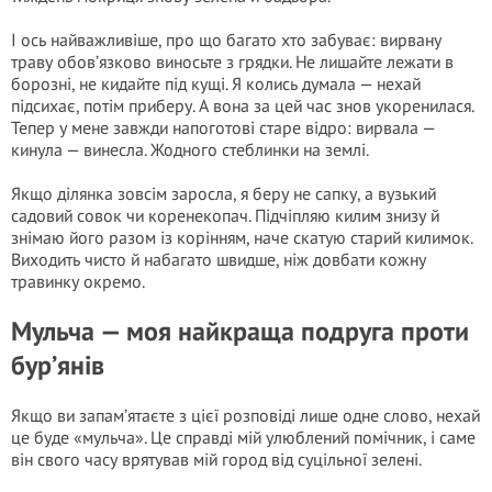
І ось найважливіше, про що багато хто забуває: вирвану
траву обов’язково виносьте з грядки. Не лишайте лежати в
борозні, не кидайте під кущі. Я колись думала — нехай
підсихає, потім приберу. А вона за цей час знов укоренилася.
Тепер у мене завжди напоготові старе відро: вирвала —
кинула — винесла. Жодного стеблинки на землі.
Якщо ділянка зовсім заросла, я беру не сапку, а вузький
садовий совок чи коренекопач. Підчіпляю килим знизу й
знімаю його разом із корінням, наче скатую старий килимок.
Виходить чисто й набагато швидше, ніж довбати кожну
травинку окремо.
Мульча — моя найкраща подруга проти
бур’янів
Якщо ви запам’ятаєте з цієї розповіді лише одне слово, нехай
це буде «мульча». Це справді мій улюблений помічник, і саме
він свого часу врятував мій город від суцільної зелені.