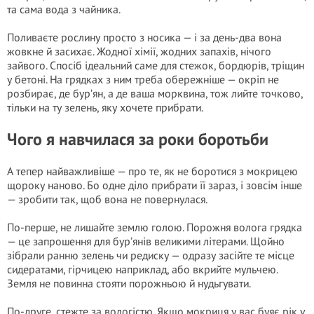
та сама вода з чайника.
Поливаєте рослину просто з носика — і за день-два вона
жовкне й засихає. Жодної хімії, жодних запахів, нічого
зайвого. Спосіб ідеальний саме для стежок, бордюрів, тріщин
у бетоні. На грядках з ним треба обережніше — окріп не
розбирає, де бур’ян, а де ваша морквина, тож лийте точково,
тільки на ту зелень, яку хочете прибрати.
Чого я навчилася за роки боротьби
А тепер найважливіше — про те, як не боротися з мокрицею
щороку наново. Бо одне діло прибрати її зараз, і зовсім інше
— зробити так, щоб вона не повернулася.
По-перше, не лишайте землю голою. Порожня волога грядка
— це запрошення для бур’янів великими літерами. Щойно
зібрали ранню зелень чи редиску — одразу засійте те місце
сидератами, гірчицею наприклад, або вкрийте мульчею.
Земля не повинна стояти порожньою й нудьгувати.
По-друге, стежте за вологістю. Якщо мокриця у вас буяє рік у