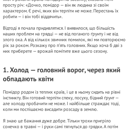
просту річ: «Дочко, помідор — він як людина зі своїм
характером. Є речі, яких він терпіти не може. Перестань їх
робити — і він тобі віддячить».
Відтоді я почала придивлятися. І виявилося, що більшість
наших проблем на грядці — не від поганого ґрунту і не від
злого ока. А від кількох звичних помилок, які ми повторюємо
рік за роком. Розкажу про п’ять головних. Якщо хоча б дві з
них приберете — врожай помітите вже цього сезону.
1. Холод — головний ворог, через який
обпадають квіти
Помідор родом із теплих країв, і це в ньому сидить на рівні
інстинкту. Він готовий терпіти спеку, посуху, бідний ґрунт —
але холоду пробачити не може. І найбільше страждає тоді,
коли ми поспішаємо висадити розсаду в землю.
Я знаю це бажання дуже добре. Тільки трохи пригріло
сонечко в травні — і руки самі тягнуться до грядки. А потім