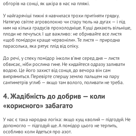
обгорів на сонці, як шкіра в нас на пляжі.
У найгарячіші тижні я навчилася трохи притіняти грядку.
Натягую світле агроволокно чи стару тюль на дугах — і під
ним на кілька градусів прохолодніше. Кущі дихають вільніше,
плоди не печуться. І ще важливо: не обривайте все листя
«щоб помідори краще червоніли». Те листя — природна
парасолька, яка рятує плід від опіку.
До речі, у спеку помідор інколи в’яне серед дня — листя
обвисає, ніби рослина гине. Не кидайтеся одразу заливати
водою. Це його захист від сонця, до вечора він сам
випрямиться. Перевірте спершу землю пальцем на пару
сантиметрів углиб — якщо там волого, поливати не треба.
4. Жадібність до добрив — коли
«корисного» забагато
У нас є така народна логіка: якщо кущ кволий — підгодуй. Не
допомогло — підгодуй ще. А помідор цього не терпить,
особливо коли йдеться про азот.