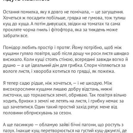
Остання помилка, яку я довго не помічала, — це загущення.
Хочеться ж посадити побільше, грядка не гумова, тож тулиш
кущ до куща. А потім дивуєшся, звідки на томатах та сама
прокляте чорна гниль і фітофтора, яка за тиждень може
забрати все.
Помідор любить простір і протяг. Йому потрібно, щоб між
кущами гуляло повітря, щоб після дощу чи роси листя швидко
висихало. Коли кущі стоять стіною, всередині завжди вогко й
душно — а це ідеальний дім для грибка. Спори чіпляються за
вологе листя, і хвороба котиться по грядці, як пожежа.
Я тепер садю рідше, ніж хочеться, — і не шкодую. Між
високорослими кущами лишаю добру відстань, нижні
листочки, що торкаються землі, обриваю. Так повітря вільно
ходить, бризки з землі не летять на листя, і грибку немає за
що зачепитися. Один такий простий захід рятує мене від
половини обприскувань за сезон.
А ще пасинкую — обламую зайві бічні пагони, що ростуть з
пазух. Інакше кущ перетворюється на густий кущ-джунглі, де