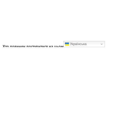
Українська
Хто повинен поступитися на цьому перехресті?
Нерегульоване перехрестя з нерівнозначними дорогами