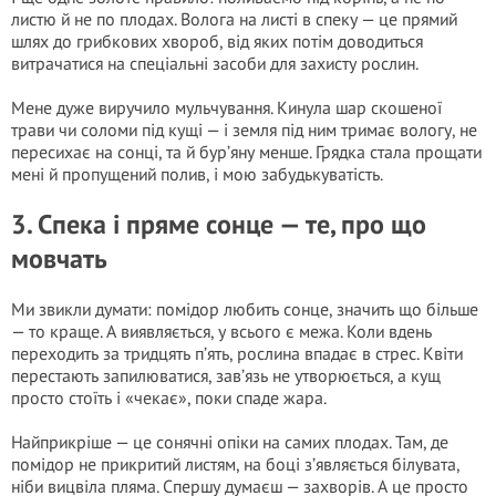
листю й не по плодах. Волога на листі в спеку — це прямий
шлях до грибкових хвороб, від яких потім доводиться
витрачатися на спеціальні засоби для захисту рослин.
Мене дуже виручило мульчування. Кинула шар скошеної
трави чи соломи під кущі — і земля під ним тримає вологу, не
пересихає на сонці, та й бур’яну менше. Грядка стала прощати
мені й пропущений полив, і мою забудькуватість.
3. Спека і пряме сонце — те, про що
мовчать
Ми звикли думати: помідор любить сонце, значить що більше
— то краще. А виявляється, у всього є межа. Коли вдень
переходить за тридцять п’ять, рослина впадає в стрес. Квіти
перестають запилюватися, зав’язь не утворюється, а кущ
просто стоїть і «чекає», поки спаде жара.
Найприкріше — це сонячні опіки на самих плодах. Там, де
помідор не прикритий листям, на боці з’являється білувата,
ніби вицвіла пляма. Спершу думаєш — захворів. А це просто