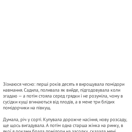
Зізнаюся чесно: перші років десять я вирощувала помідори
навмання. Садила, поливала як вийде, підгодовувала коли
згадаю — а потім стояла серед грядки і не розуміла, чому в
сусідки кущі вгинаються від плодів, а в мене три блідих
помідорчики на півкущ.
Думала, річ у сорті. Купувала дорожче насіння, нову розсаду,
ще щось вигадувала. А потім одна старша жінка на ринку, в
якої я роками брала помідори на засолку, сказала мені