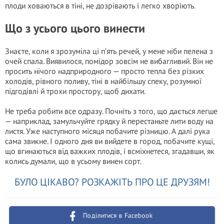
плоди ховаються в тіні, не дозрівають і легко хворіють.
Що з усього цього винести
Знаєте, коли я зрозуміла ці п’ять речей, у мене ніби пелена з
очей спала. Виявилося, помідор зовсім не вибагливий. Він не
просить нічого надприродного — просто тепла без різких
холодів, рівного поливу, тіні в найбільшу спеку, розумної
підгодівлі й трохи простору, щоб дихати.
Не треба робити все одразу. Почніть з того, що дається легше
— наприклад, замульчуйте грядку й перестаньте лити воду на
листя. Уже наступного місяця побачите різницю. А далі рука
сама звикне. І одного дня ви вийдете в город, побачите кущі,
що вгинаються від важких плодів, і всміхнетеся, згадавши, як
колись думали, що в усьому винен сорт.
БУЛО ЦІКАВО? РОЗКАЖІТЬ ПРО ЦЕ ДРУЗЯМ!
Поділитися в Facebook