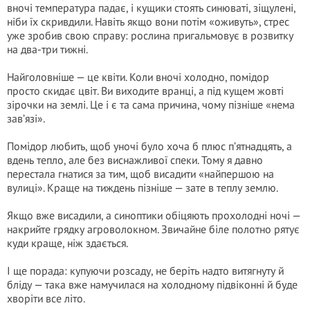
вночі температура падає, і кущики стоять синюваті, зіщулені,
ніби їх скривдили. Навіть якщо вони потім «оживуть», стрес
уже зробив свою справу: рослина пригальмовує в розвитку
на два-три тижні.
Найголовніше — це квіти. Коли вночі холодно, помідор
просто скидає цвіт. Ви виходите вранці, а під кущем жовті
зірочки на землі. Це і є та сама причина, чому пізніше «нема
зав’язі».
Помідор любить, щоб уночі було хоча б плюс п’ятнадцять, а
вдень тепло, але без виснажливої спеки. Тому я давно
перестала гнатися за тим, щоб висадити «найпершою на
вулиці». Краще на тиждень пізніше — зате в теплу землю.
Якщо вже висадили, а синоптики обіцяють прохолодні ночі —
накрийте грядку агроволокном. Звичайне біле полотно рятує
куди краще, ніж здається.
І ще порада: купуючи розсаду, не беріть надто витягнуту й
бліду — така вже намучилася на холодному підвіконні й буде
хворіти все літо.