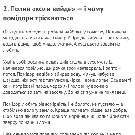
2. Полив «коли вийде» — і чому
помідори тріскаються
Ось тут я в молодості робила найбільшу помилку. Поливала,
як годилося: коли є час і настрій. Три дні забула — потім лину
води від душі, щоб «надолужити». А кущ цього зовсім не
любить.
Уявіть собі: рослина кілька днів сиділа в сухому, плід
наливався повільно, шкірочка трохи затвердла. І раптом —
потоп. Помідор жадібно вбирає воду, м’якуш набухає
швидше, ніж встигає тягнутися шкірка. І вона лопає. Ось вам ті
самі потріскані плоди, через які половину врожаю
доводиться зрізати на засолку, бо на стіл уже не покладеш.
Помідор любить рівномірність. Не болото, не пустелю — а
стабільно вологу землю. Краще поливати рідше, але добре,
щоб вода дійшла до глибокого коріння, ніж щодня бризкати
зверху по чайній ложці.
І ще одне золоте правило: поливаємо під корінь, а не по