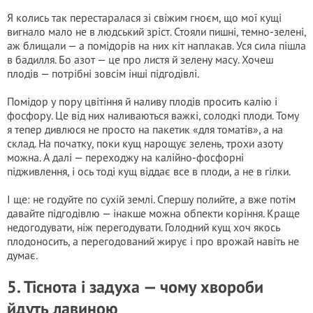
Я колись так перестаралася зі свіжим гноєм, що мої кущі
вигнало мало не в людський зріст. Стояли пишні, темно-зелені,
аж блищали — а помідорів на них кіт наплакав. Уся сила пішла
в бадилля. Бо азот — це про листя й зелену масу. Хочеш
плодів — потрібні зовсім інші підгодівлі.
Помідор у пору цвітіння й наливу плодів просить калію і
фосфору. Це від них наливаються важкі, солодкі плоди. Тому
я тепер дивлюся не просто на пакетик «для томатів», а на
склад. На початку, поки кущ нарощує зелень, трохи азоту
можна. А далі — переходжу на калійно-фосфорні
підживлення, і ось тоді кущ віддає все в плоди, а не в гілки.
І ще: не годуйте по сухій землі. Спершу полийте, а вже потім
давайте підгодівлю — інакше можна обпекти коріння. Краще
недогодувати, ніж перегодувати. Голодний кущ хоч якось
плодоносить, а перегодований жирує і про врожай навіть не
думає.
5. Тіснота і задуха — чому хвороби
йдуть лавиною