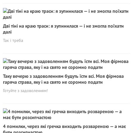
Дві тіні на краю траси: я зупинилася — і не змогла поїхати
далі
Так і треба
Таку вечерю з задоволенням будуть їсти всі. Моя фірмова
гаряча страва, яку і на свято не соромно подати
Готуйте з задоволенням!
4 помилки, через які гречка виходить розвареною — а має
бути розсипчастою