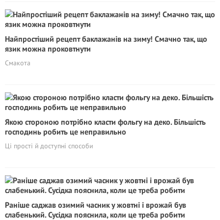
Найпростіший рецепт баклажанів на зиму! Смачно так, що
язик можна проковтнути
Смакота
Якою стороною потрібно класти фольгу на деко. Більшість
господинь робить це неправильно
Ці прості й доступні способи
Раніше саджав озимий часник у жовтні і врожай був
слабенький. Сусідка пояснила, коли це треба робити