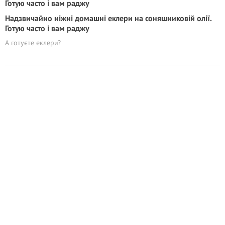
Надзвичайно ніжні домашні еклери на соняшниковій олії.
Готую часто і вам раджу
А готуєте еклери?