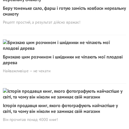
Беру тоненьке сало, фарш і готую замість ковбаси нереальну
смакоту
Рецепт простий, а результат дійсно вражає!
Бризкаю цим розчином і шкідники не чіпають мої плодові
дерева
Найважливіше — не чекати
Історія продавця книг, якого фотографують найчастіше у
світі, та чому він ніколи не замикає свій магазин
Він прочитав понад 4000 книг!