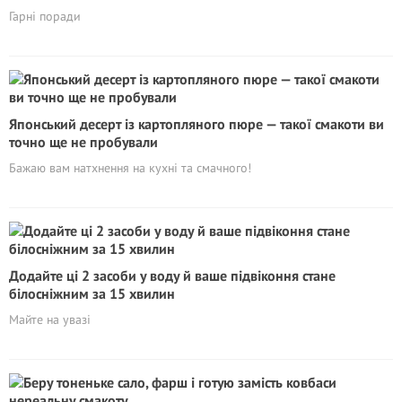
Гарні поради
Японський десерт із картопляного пюре — такої смакоти ви
точно ще не пробували
Бажаю вам натхнення на кухні та смачного!
Додайте ці 2 засоби у воду й ваше підвіконня стане
білосніжним за 15 хвилин
Майте на увазі