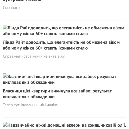
Смачного
Лінда Райт доводить, що елегантність не обмежена віком
або чому жінки 60+ стають iконами стилю
Справжня краса жінки не знає віку
Власниця цієї квартири викинула все зайве: результат
виглядає як з обкладинки
Тепер тут ідеальний мінімалізм