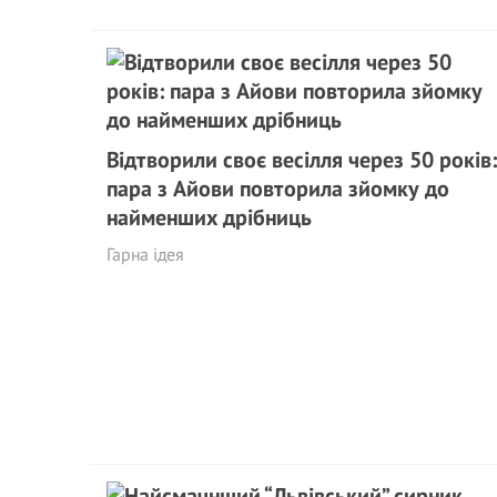
Відтворили своє весілля через 50 років:
пара з Айови повторила зйомку до
найменших дрібниць
Гарна ідея