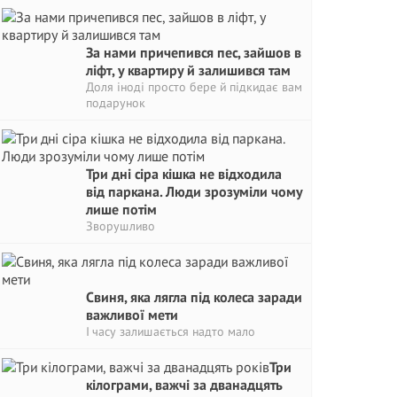
За нами причепився пес, зайшов в
ліфт, у квартиру й залишився там
Доля іноді просто бере й підкидає вам
подарунок
Три дні сіра кішка не відходила
від паркана. Люди зрозуміли чому
лише потім
Зворушливо
Свиня, яка лягла під колеса заради
важливої мети
І часу залишається надто мало
Три
кілограми, важчі за дванадцять