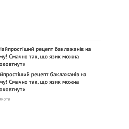
йпростіший рецепт баклажанів на
му! Смачно так, що язик можна
оковтнути
акота