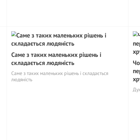
Саме з таких маленьких рішень і
складається людяність
Чо
пе
Саме з таких маленьких рішень і складається
хр
людяність
Ду