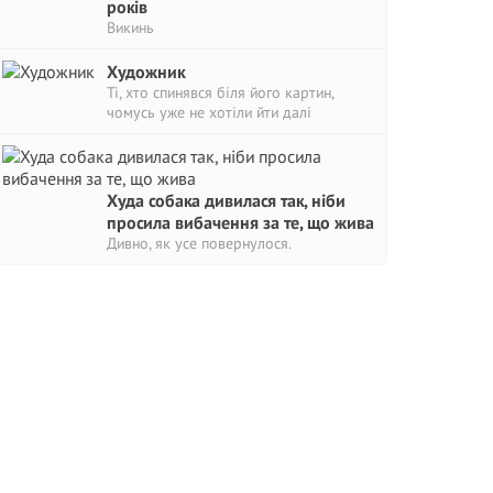
років
Викинь
Художник
Ті, хто спинявся біля його картин,
чомусь уже не хотіли йти далі
Худа собака дивилася так, ніби
просила вибачення за те, що жива
Дивно, як усе повернулося.