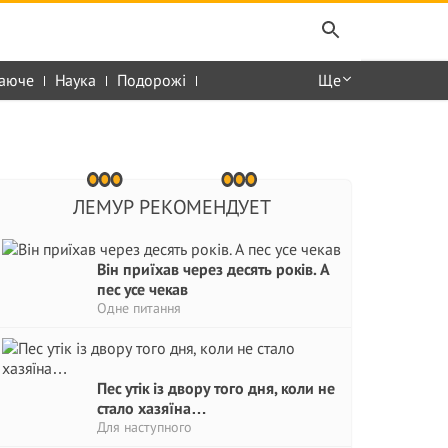
аюче
Наука
Подорожі
Ще
ЛЕМУР РЕКОМЕНДУЕТ
Він приїхав через десять років. А
пес усе чекав
Одне питання
Пес утік із двору того дня, коли не
стало хазяїна…
Для наступного