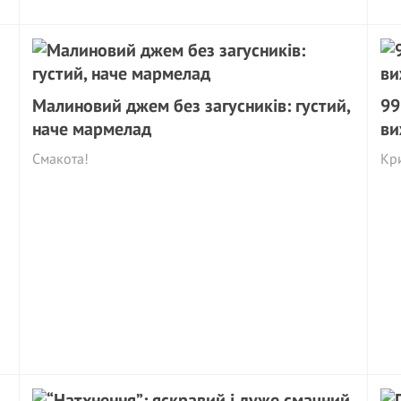
Малиновий джем без загусників: густий,
99
наче мармелад
ви
Смакота!
Кри