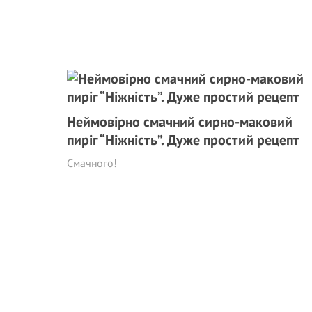
Неймовірно смачний сирно-маковий
пиріг “Ніжність”. Дуже простий рецепт
Смачного!