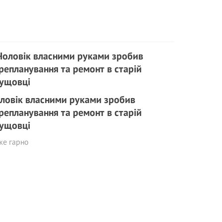
ловік власними руками зробив
репланування та ремонт в старій
ущовці
же гарно