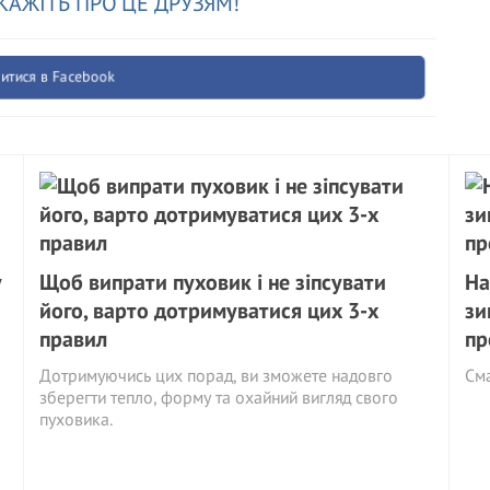
КАЖІТЬ ПРО ЦЕ ДРУЗЯМ!
итися в Facebook
у
Щоб випрати пуховик і не зіпсувати
На
його, варто дотримуватися цих 3-х
зи
правил
пр
Дотримуючись цих порад, ви зможете надовго
См
зберегти тепло, форму та охайний вигляд свого
пуховика.