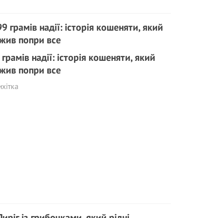
 грамів надії: історія кошеняти, який
жив попри все
хітка