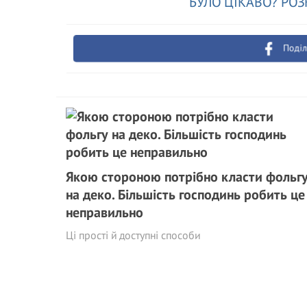
БУЛО ЦІКАВО? РОЗ
Поділ
Якою стороною потрібно класти фольг
на деко. Більшість господинь робить це
неправильно
Ці прості й доступні способи