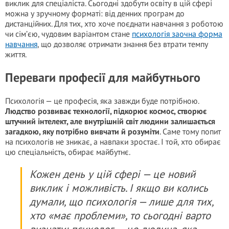
виклик для спеціаліста. Сьогодні здобути освіту в цій сфері
можна у зручному форматі: від денних програм до
дистанційних. Для тих, хто хоче поєднати навчання з роботою
чи сім’єю, чудовим варіантом стане
психологія заочна форма
навчання
, що дозволяє отримати знання без втрати темпу
життя.
Переваги професії для майбутнього
Психологія — це професія, яка завжди буде потрібною.
Людство розвиває технології, підкорює космос, створює
штучний інтелект, але внутрішній світ людини залишається
загадкою, яку потрібно вивчати й розуміти
. Саме тому попит
на психологів не зникає, а навпаки зростає. І той, хто обирає
цю спеціальність, обирає майбутнє.
Кожен день у цій сфері — це новий
виклик і можливість. І якщо ви колись
думали, що психологія — лише для тих,
хто «має проблеми», то сьогодні варто