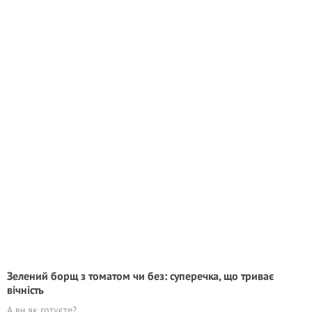
Зелений борщ з томатом чи без: суперечка, що триває
вічність
А ви як готуєте?