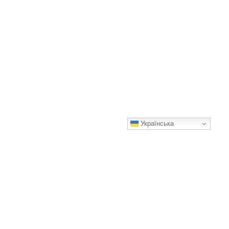
Українська
Почему доставка пиццы и суши стала так популярна?
И это неудивительно