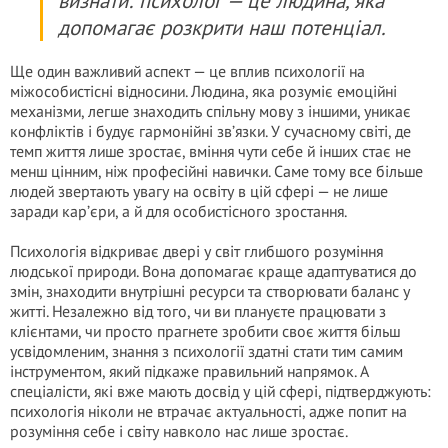
визнати: психолог — це людина, яка
допомагає розкрити наш потенціал.
Ще один важливий аспект — це вплив психології на
міжособистісні відносини. Людина, яка розуміє емоційні
механізми, легше знаходить спільну мову з іншими, уникає
конфліктів і будує гармонійні зв’язки. У сучасному світі, де
темп життя лише зростає, вміння чути себе й інших стає не
менш цінним, ніж професійні навички. Саме тому все більше
людей звертають увагу на освіту в цій сфері — не лише
заради кар’єри, а й для особистісного зростання.
Психологія відкриває двері у світ глибшого розуміння
людської природи. Вона допомагає краще адаптуватися до
змін, знаходити внутрішні ресурси та створювати баланс у
житті. Незалежно від того, чи ви плануєте працювати з
клієнтами, чи просто прагнете зробити своє життя більш
усвідомленим, знання з психології здатні стати тим самим
інструментом, який підкаже правильний напрямок. А
спеціалісти, які вже мають досвід у цій сфері, підтверджують:
психологія ніколи не втрачає актуальності, адже попит на
розуміння себе і світу навколо нас лише зростає.