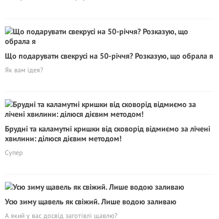
Що подарувати свекрусі на 50-річчя? Розказую, що обрала я
Як вам ідея?
Брудні та каламутні кришки від сковорід відмиємо за лічені
хвилини: ділюся дієвим методом!
Супер
Усю зиму щавель як свіжий. Лише водою заливаю
А який у вас досвід заготівлі щавлю?