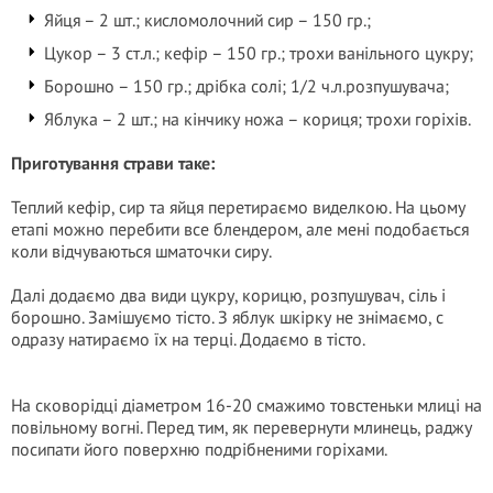
Яйця – 2 шт.; кисломолочний сир – 150 гр.;
Цукор – 3 ст.л.; кефір – 150 гр.; трохи ванільного цукру;
Борошно – 150 гр.; дрібка солі; 1/2 ч.л.розпушувача;
Яблука – 2 шт.; на кінчику ножа – кориця; трохи горіхів.
Приготування страви таке:
Теплий кефір, сир та яйця перетираємо виделкою. На цьому
етапі можно перебити все блендером, але мені подобається
коли відчуваються шматочки сиру.
Далі додаємо два види цукру, корицю, розпушувач, сіль і
борошно. Замішуємо тісто. З яблук шкірку не знімаємо, с
одразу натираємо їх на терці. Додаємо в тісто.
На сковорідці діаметром 16-20 смажимо товстеньки млиці на
повільному вогні. Перед тим, як перевернути млинець, раджу
посипати його поверхню подрібненими горіхами.