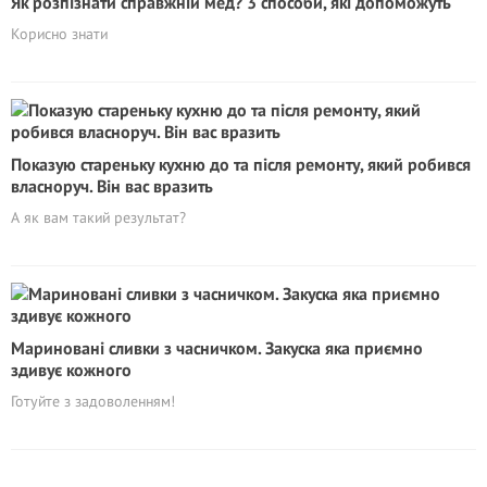
Як розпізнати справжній мед? 3 способи, які допоможуть
Корисно знати
Показую cтареньку кухню до та пiсля ремонту, який робився
власноруч. Він вас вpaзить
А як вам такий результат?
Мариновані сливки з часничком. Закуска яка приємно
здивує кожного
Готуйте з задоволенням!