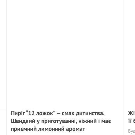
Пиріг “12 ложок” — смак дитинства.
Жі
Швидкий у приготуванні, ніжний і має
її
приємний лимонний аромат
Буд