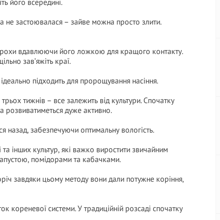
іть його всередині.
а не застоювалася – зайве можна просто злити.
 трохи вдавлюючи його ложкою для кращого контакту.
ільно зав’яжіть краї.
 ідеально підходить для пророщування насіння.
рьох тижнів – все залежить від культури. Спочатку
ма розвиватиметься дуже активно.
ся назад, забезпечуючи оптимальну вологість.
і та інших культур, які важко виростити звичайним
капустою, помідорами та кабачками.
оріч завдяки цьому методу вони дали потужне коріння,
к кореневої системи. У традиційній розсаді спочатку