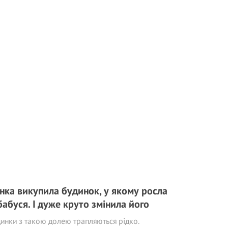
нка викупила будинок, у якому росла
 бабуся. І дуже круто змінила його
инки з такою долею трапляються рідко.