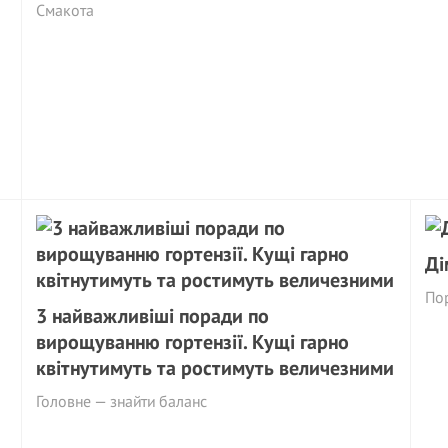
Смакота
Ді
По
3 найважливіші поради по
вирощуванню гортензії. Кущі гарно
квітнутимуть та ростимуть величезними
Головне — знайти баланс