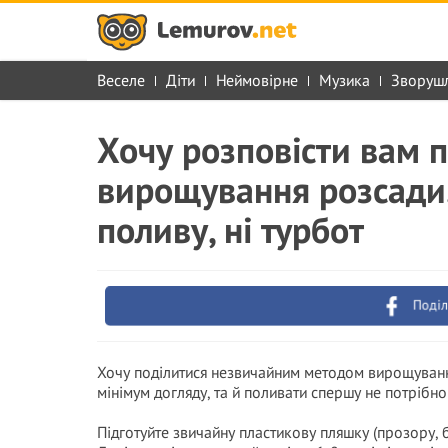
Веселе
Діти
Неймовірне
Музика
Зворуш
Хочу розповісти вам п
вирощування розсади. 
поливу, ні турбот
Поділ
Хочу поділитися незвичайним методом вирощування
мінімум догляду, та й поливати спершу не потрібно
Підготуйте звичайну пластикову пляшку (прозору, б