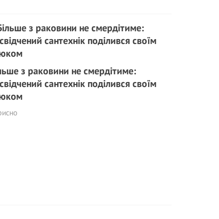
льше з раковини не смердітиме:
свідчений сантехнік поділився своїм
юком
рисно