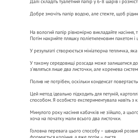
Далі складіть туалетний папір у 6-8 шарів і розміст
Добре змочіть папір водою, але стежте, щоб рідин
На вологий папір рівномірно викладайте насіння,
Потім накрийте пляшку поліетиленовим пакетом і щ
У результаті створюється мініатюрна тепличка, яка
У такому середовищі розсада може залишатися до т
з’являться лише два листочки, але коренева систе
Полив не потрібен, оскільки конденсат повертаєть
Цей метод ідеально підходить для петуній, картопл
способом. Я особисто експериментувала навіть з 
Минулого року насіння кабачків не зійшло, а цьог
хоча на початку мали всього два листочки.
Головна перевага цього способу – швидкий розвито
формується коріння, а вже потім – листя.