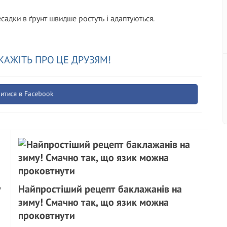
садки в ґрунт швидше ростуть і адаптуються.
КАЖІТЬ ПРО ЦЕ ДРУЗЯМ!
итися в Facebook
у
Найпростіший рецепт баклажанів на
зиму! Смачно так, що язик можна
проковтнути