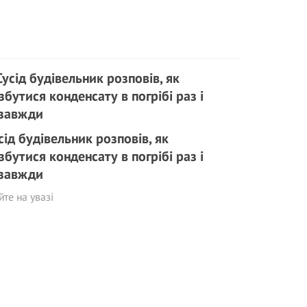
сід будівельник розповів, як
збутися конденсату в погрібі раз і
завжди
те на увазі