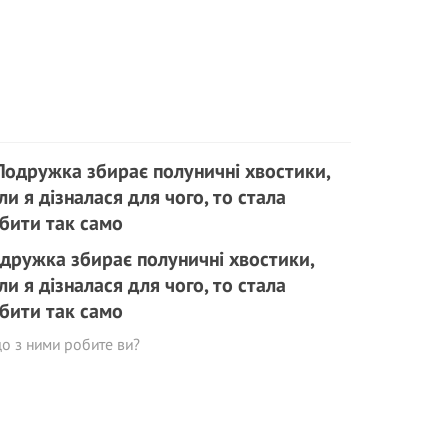
дружка збирає полуничні хвостики,
ли я дізналася для чого, то стала
бити так само
о з ними робите ви?