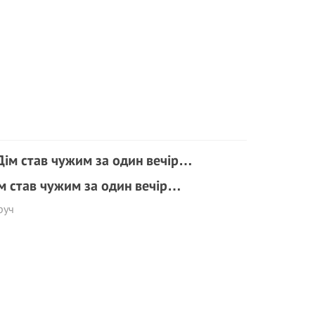
м став чужим за один вечір…
руч