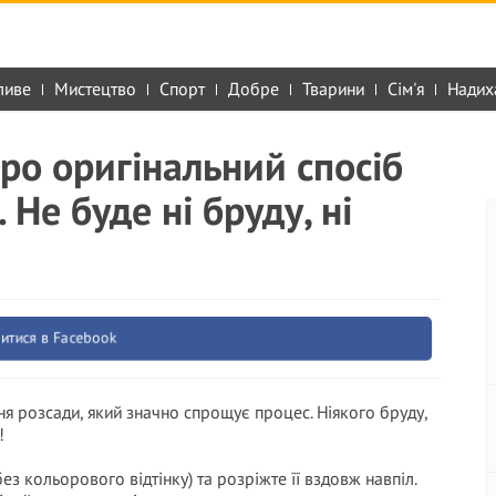
ливе
Мистецтво
Спорт
Добре
Тварини
Сім'я
Надих
ро оригінальний спосіб
Не буде ні бруду, ні
итися в Facebook
 розсади, який значно спрощує процес. Ніякого бруду,
!
ез кольорового відтінку) та розріжте її вздовж навпіл.