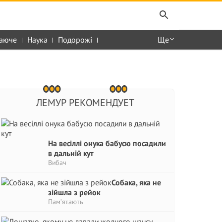
аюче
Наука
Подорожі
Ще
ЛЕМУР РЕКОМЕНДУЕТ
На весіллі онука бабусю посадили
в дальній кут
Вибач
Собака, яка не
зійшла з рейок
Пам’ятають