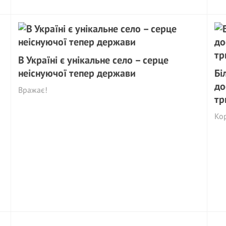
В Україні є унікальне село – серце
неіснуючої тепер держави
Бі
до
Вражає!
тр
Ко