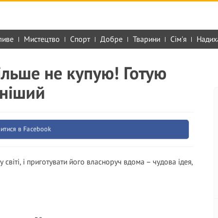
ливе
Мистецтво
Спорт
Добре
Тварини
Сім'я
Надих
ільше не купую! Готую
чніший
итися в Facebook
світі, і приготувати його власноруч вдома – чудова ідея,