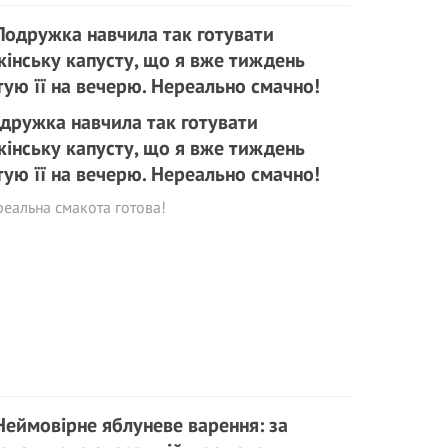
дружка навчила так готувати
кінську капусту, що я вже тиждень
тую її на вечерю. Нереально смачно!
еальна смакота готова!