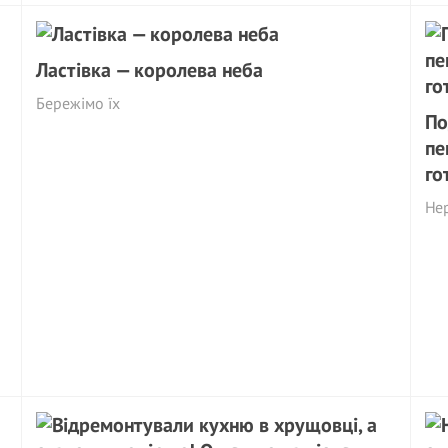
Ластівка — королева неба
Бережімо їх
По
пе
го
Нер