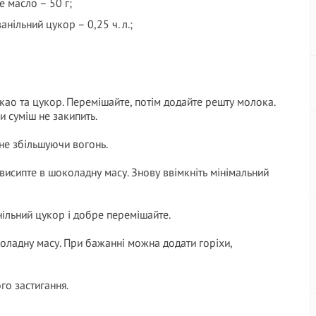
е масло – 50 г;
ванільний цукор – 0,25 ч. л.;
 какао та цукор. Перемішайте, потім додайте решту молока.
и суміш не закипить.
 не збільшуючи вогонь.
 висипте в шоколадну масу. Знову ввімкніть мінімальний
нільний цукор і добре перемішайте.
оладну масу. При бажанні можна додати горіхи,
го застигання.