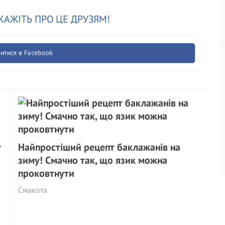
КАЖІТЬ ПРО ЦЕ ДРУЗЯМ!
итися в Facebook
у
Найпростіший рецепт баклажанів на
зиму! Смачно так, що язик можна
проковтнути
Смакота