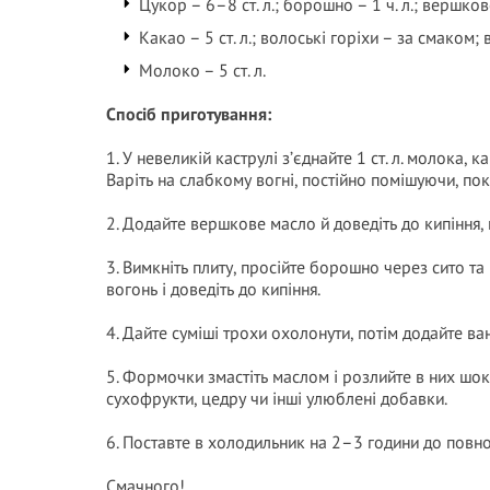
Цукор – 6–8 ст. л.; борошно – 1 ч. л.; вершков
Какао – 5 ст. л.; волоські горіхи – за смаком; 
Молоко – 5 ст. л.
Спосіб приготування:
1. У невеликій каструлі з’єднайте 1 ст. л. молока,
Варіть на слабкому вогні, постійно помішуючи, пок
2. Додайте вершкове масло й доведіть до кипіння,
3. Вимкніть плиту, просійте борошно через сито та
вогонь і доведіть до кипіння.
4. Дайте суміші трохи охолонути, потім додайте ва
5. Формочки змастіть маслом і розлийте в них шок
сухофрукти, цедру чи інші улюблені добавки.
6. Поставте в холодильник на 2–3 години до повно
Смачного!