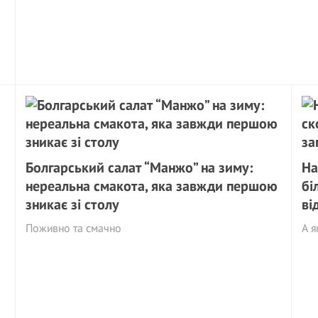
Болгарський салат “Манжо” на зиму:
На
нереальна смакота, яка завжди першою
бі
зникає зі столу
ві
Поживно та смачно
А я