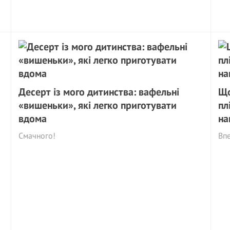
Десерт із мого дитинства: вафельні
Що
«вишеньки», які легко приготувати
пл
вдома
на
Смачного!
Впе