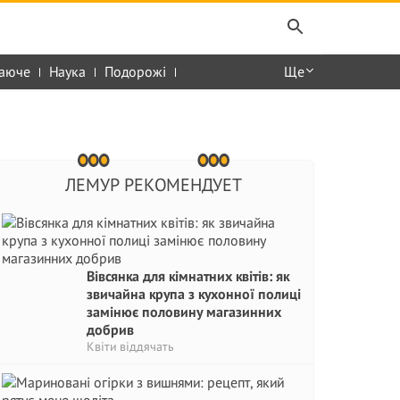
аюче
Наука
Подорожі
Ще
ЛЕМУР РЕКОМЕНДУЕТ
Вівсянка для кімнатних квітів: як
звичайна крупа з кухонної полиці
замінює половину магазинних
добрив
Квіти віддячать