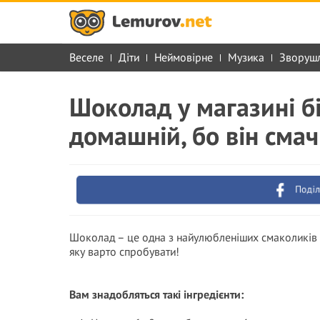
Веселе
Діти
Неймовірне
Музика
Зворуш
Шоколад у магазині б
домашній, бо він сма
Поділ
Шоколад – це одна з найулюбленіших смаколиків у 
яку варто спробувати!
Вам знадобляться такі інгредієнти: