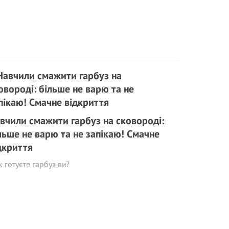
вчили смажити гарбуз на сковороді:
льше не варю та не запікаю! Смачне
дкриття
к готуєте гарбуз ви?