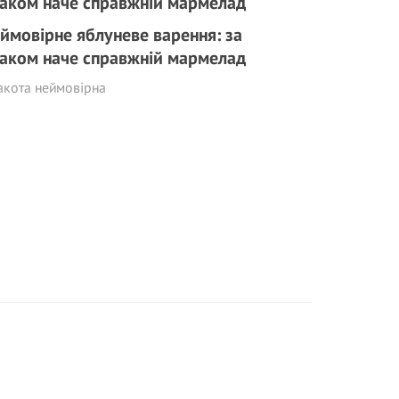
ймовірне яблуневе варення: за
аком наче справжній мармелад
акота неймовірна