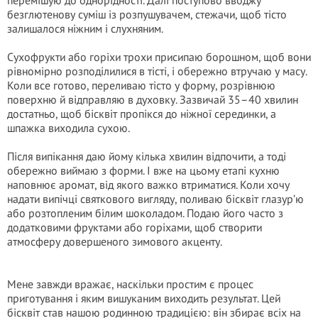
перемішую до однорідності. Далі поступово вводжу
безглютенову суміш із розпушувачем, стежачи, щоб тісто
залишалося ніжним і слухняним.
Сухофрукти або горіхи трохи присипаю борошном, щоб вони
рівномірно розподілилися в тісті, і обережно втручаю у масу.
Коли все готово, переливаю тісто у форму, розрівнюю
поверхню й відправляю в духовку. Зазвичай 35–40 хвилин
достатньо, щоб бісквіт пропікся до ніжної серединки, а
шпажка виходила сухою.
Після випікання даю йому кілька хвилин відпочити, а тоді
обережно виймаю з форми. І вже на цьому етапі кухню
наповнює аромат, від якого важко втриматися. Коли хочу
надати випічці святкового вигляду, поливаю бісквіт глазур’ю
або розтопленим білим шоколадом. Подаю його часто з
додатковими фруктами або горіхами, щоб створити
атмосферу довершеного зимового акценту.
Мене завжди вражає, наскільки простим є процес
приготування і яким вишуканим виходить результат. Цей
бісквіт став нашою родинною традицією: він збирає всіх на