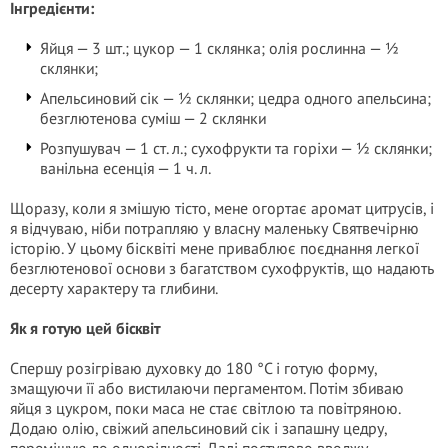
Інгредієнти:
Яйця — 3 шт.; цукор — 1 склянка; олія рослинна — ½
склянки;
Апельсиновий сік — ½ склянки; цедра одного апельсина;
безглютенова суміш — 2 склянки
Розпушувач — 1 ст. л.; сухофрукти та горіхи — ½ склянки;
ванільна есенція — 1 ч. л.
Щоразу, коли я змішую тісто, мене огортає аромат цитрусів, і
я відчуваю, ніби потрапляю у власну маленьку Святвечірню
історію. У цьому бісквіті мене приваблює поєднання легкої
безглютенової основи з багатством сухофруктів, що надають
десерту характеру та глибини.
Як я готую цей бісквіт
Спершу розігріваю духовку до 180 °C і готую форму,
змащуючи її або вистилаючи пергаментом. Потім збиваю
яйця з цукром, поки маса не стає світлою та повітряною.
Додаю олію, свіжий апельсиновий сік і запашну цедру,