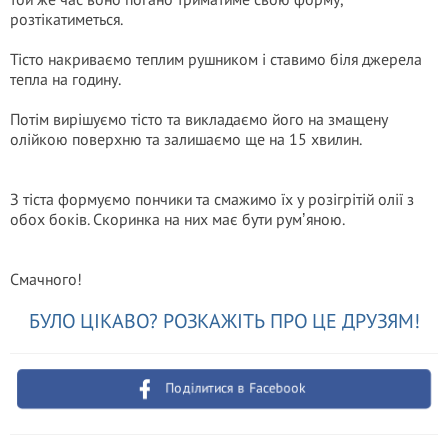
розтікатиметься.
Тісто накриваємо теплим рушником і ставимо біля джерела
тепла на годину.
Потім вирішуємо тісто та викладаємо його на змащену
олійкою поверхню та залишаємо ще на 15 хвилин.
З тіста формуємо пончики та смажимо їх у розігрітій олії з
обох боків. Скоринка на них має бути румʼяною.
Смачного!
БУЛО ЦІКАВО? РОЗКАЖІТЬ ПРО ЦЕ ДРУЗЯМ!
Поділитися в Facebook