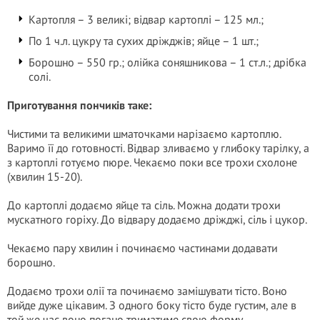
Картопля – 3 великі; відвар картоплі – 125 мл.;
По 1 ч.л. цукру та сухих дріжджів; яйце – 1 шт.;
Борошно – 550 гр.; олійка соняшникова – 1 ст.л.; дрібка
солі.
Приготування пончиків таке:
Чистими та великими шматочками нарізаємо картоплю.
Варимо її до готовності. Відвар зливаємо у глибоку тарілку, а
з картоплі готуємо пюре. Чекаємо поки все трохи схолоне
(хвилин 15-20).
До картоплі додаємо яйце та сіль. Можна додати трохи
мускатного горіху. До відвару додаємо дріжджі, сіль і цукор.
Чекаємо пару хвилин і починаємо частинами додавати
борошно.
Додаємо трохи олії та починаємо замішувати тісто. Воно
вийде дуже цікавим. З одного боку тісто буде густим, але в
той же час воно погано триматиме свою форму,