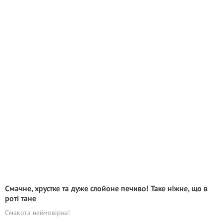
Смачне, хрустке та дуже слойоне печиво! Таке ніжне, що в
роті тане
Смакота неймовірна!