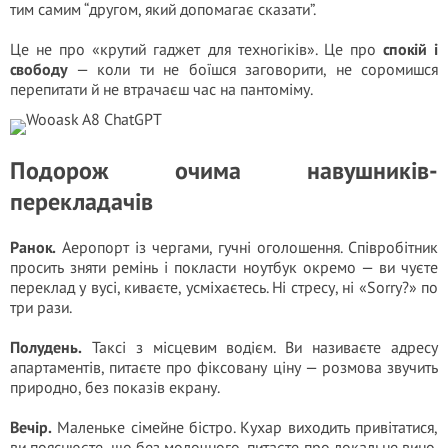
тим самим “другом, який допомагає сказати”.
Це не про «крутий гаджет для техногіків». Це про
спокій і
свободу
— коли ти не боїшся заговорити, не соромишся
перепитати й не втрачаєш час на пантоміму.
Подорож очима навушників-
перекладачів
Ранок.
Аеропорт із чергами, гучні оголошення. Співробітник
просить зняти ремінь і покласти ноутбук окремо — ви чуєте
переклад у вусі, киваєте, усміхаєтесь. Ні стресу, ні «Sorry?» по
три рази.
Полудень.
Таксі з місцевим водієм. Ви називаєте адресу
апартаментів, питаєте про фіксовану ціну — розмова звучить
природно, без показів екрану.
Вечір.
Маленьке сімейне бістро. Кухар виходить привітатися,
ви пояснюєте, що без молочного, питаєте про локальне вино.