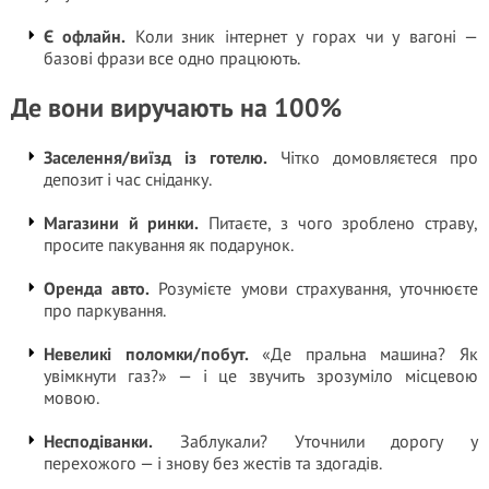
Є офлайн.
Коли зник інтернет у горах чи у вагоні —
базові фрази все одно працюють.
Де вони виручають на 100%
Заселення/виїзд із готелю.
Чітко домовляєтеся про
депозит і час сніданку.
Магазини й ринки.
Питаєте, з чого зроблено страву,
просите пакування як подарунок.
Оренда авто.
Розумієте умови страхування, уточнюєте
про паркування.
Невеликі поломки/побут.
«Де пральна машина? Як
увімкнути газ?» — і це звучить зрозуміло місцевою
мовою.
Несподіванки.
Заблукали? Уточнили дорогу у
перехожого — і знову без жестів та здогадів.