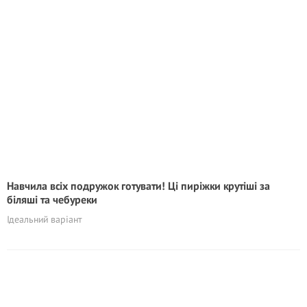
Навчила всіх подружок готувати! Ці пиріжки крутіші за
біляші та чебуреки
Ідеальний варіант