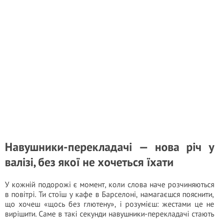
Навушники-перекладачі — нова річ у
валізі, без якої не хочеться їхати
У кожній подорожі є момент, коли слова наче розчиняються
в повітрі. Ти стоїш у кафе в Барселоні, намагаєшся пояснити,
що хочеш «щось без глютену», і розумієш: жестами це не
вирішити. Саме в такі секунди навушники-перекладачі стають