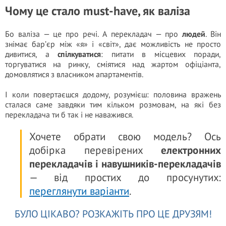
Чому це стало must-have, як валіза
Бо валіза — це про речі. А перекладач — про
людей
. Він
знімає бар’єр між «я» і «світ», дає можливість не просто
дивитися, а
спілкуватися
: питати в місцевих поради,
торгуватися на ринку, сміятися над жартом офіціанта,
домовлятися з власником апартаментів.
І коли повертаєшся додому, розумієш: половина вражень
сталася саме завдяки тим кільком розмовам, на які без
перекладача ти б так і не наважився.
Хочете обрати свою модель? Ось
добірка перевірених
електронних
перекладачів і навушників-перекладачів
— від простих до просунутих:
переглянути варіанти
.
БУЛО ЦІКАВО? РОЗКАЖІТЬ ПРО ЦЕ ДРУЗЯМ!