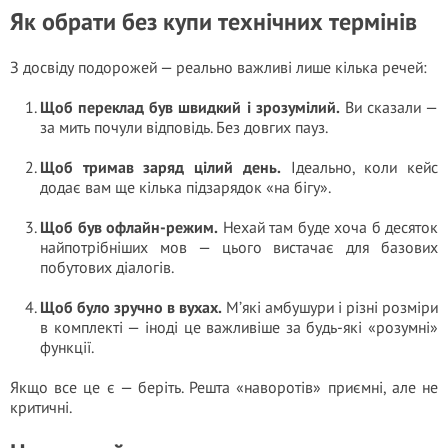
Як обрати без купи технічних термінів
З досвіду подорожей — реально важливі лише кілька речей:
Щоб переклад був швидкий і зрозумілий.
Ви сказали —
за мить почули відповідь. Без довгих пауз.
Щоб тримав заряд цілий день.
Ідеально, коли кейс
додає вам ще кілька підзарядок «на бігу».
Щоб був офлайн-режим.
Нехай там буде хоча б десяток
найпотрібніших мов — цього вистачає для базових
побутових діалогів.
Щоб було зручно в вухах.
М’які амбушури і різні розміри
в комплекті — іноді це важливіше за будь-які «розумні»
функції.
Якщо все це є — беріть. Решта «наворотів» приємні, але не
критичні.