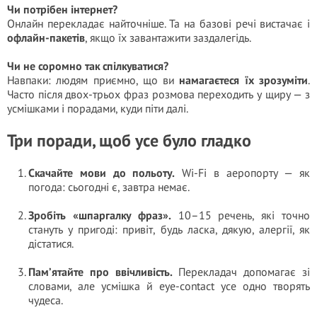
Чи потрібен інтернет?
Онлайн перекладає найточніше. Та на базові речі вистачає і
офлайн-пакетів
, якщо їх завантажити заздалегідь.
Чи не соромно так спілкуватися?
Навпаки: людям приємно, що ви
намагаєтеся їх зрозуміти
.
Часто після двох-трьох фраз розмова переходить у щиру — з
усмішками і порадами, куди піти далі.
Три поради, щоб усе було гладко
Скачайте мови до польоту.
Wi-Fi в аеропорту — як
погода: сьогодні є, завтра немає.
Зробіть «шпаргалку фраз».
10–15 речень, які точно
стануть у пригоді: привіт, будь ласка, дякую, алергії, як
дістатися.
Пам’ятайте про ввічливість.
Перекладач допомагає зі
словами, але усмішка й eye-contact усе одно творять
чудеса.