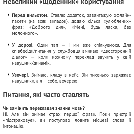
Невеликий «щоденник» користування
Перед вильотом.
Ставлю додаток, завантажую офлайн-
пакети (на всяк випадок), додаю кілька «улюблених»
фраз: «Доброго дня», «Мені, будь ласка, без
молочного».
У дорозі.
Один тап — і ми вже спілкуємося. Для
співбесіди/питання у службовця вмикаю «двосторонній
діалог» — коли кожному переклад звучить у свій
навушник/динамік.
Увечері.
Знімаю, кладу в кейс. Він тихенько заряджає
навушники, а я — себе, вечерею.
Питання, які часто ставлять
Чи замінить перекладач знання мови?
Ні. Але він знімає страх першої фрази. Поки пристрій
«підстраховує», ви поступово ловите місцеві слова й
інтонацію.