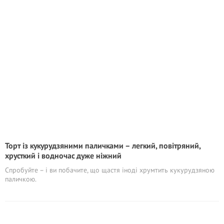
Торт із кукурудзяними паличками – легкий, повітряний,
хрусткий і водночас дуже ніжний
Спробуйте – і ви побачите, що щастя іноді хрумтить кукурудзяною
паличкою.