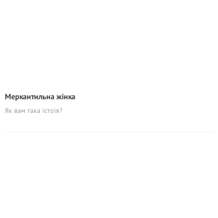
Меркантильна жінка
Як вам така істоія?