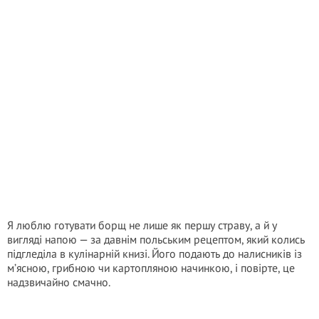
Я люблю готувати борщ не лише як першу страву, а й у
вигляді напою — за давнім польським рецептом, який колись
підгледіла в кулінарній книзі. Його подають до налисників із
м’ясною, грибною чи картопляною начинкою, і повірте, це
надзвичайно смачно.