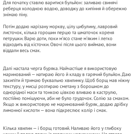
Для початку ставлю варитися бульйон: заливаю свинячі
реберця холодною водою, доводжу до кипіння й обережно
знімаю піну.
Потім додаю нарізану моркву, цілу цибулину, лавровий
листочок, кілька горошин перцю та шматочок кореня
петрушки. Варю доти, поки м’ясо стане м’яким і легко
відходить від кісточки. Овочі після цього виймаю, вони
віддали весь смак.
Далі настала черга буряка. Найчастіше я використовую
маринований — натираю його й кладу в гарячий бульйон. Даю
закипіти й тримаю буквально хвилинку. Щоб борщ мав ніжну
текстуру, у мисці розтираю сметану з борошном до
однорідної маси та тонкою цівкою вливаю в каструлю,
постійно помішуючи, аби не було грудочок. Солію за смаком.
Якщо ж використовую не маринований буряк, додаю дрібку
лимонної кислоти — вона підкреслює колір і смак.
Кілька хвилин — і борщ готовий. Наливаю його у глибоку