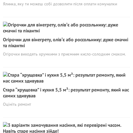
Ялинка, яку ти можеш собі дозволити після оплати комуналки
Огірочки для вінегрету, олівʼє або россольнику: дуже смачні
та пікантні
Огірочки виходять хрумкими з приємним кисло-солодким смаком.
Стара “хрущовка” і кухня 5,5 м²: результат ремонту, який нас
самих здивував
Оцініть ремонт