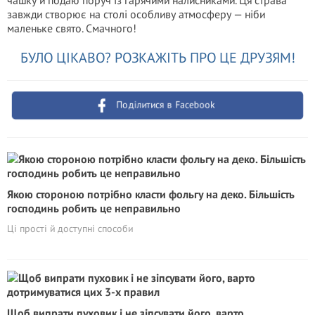
чашку й подаю поруч із гарячими налисниками. Ця страва
завжди створює на столі особливу атмосферу — ніби
маленьке свято. Смачного!
БУЛО ЦІКАВО? РОЗКАЖІТЬ ПРО ЦЕ ДРУЗЯМ!
Поділитися в Facebook
Якою стороною потрібно класти фольгу на деко. Більшість
господинь робить це неправильно
Ці прості й доступні способи
Щоб випрати пуховик і не зіпсувати його, варто