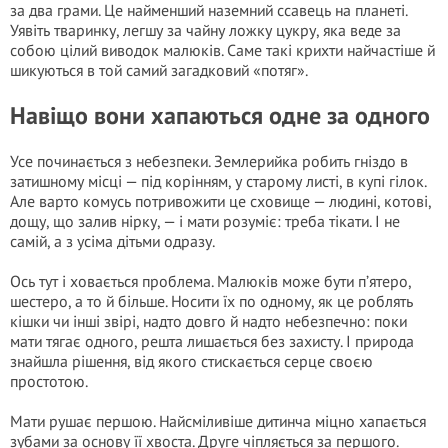
за два грами. Це найменший наземний ссавець на планеті.
Уявіть тваринку, легшу за чайну ложку цукру, яка веде за
собою цілий виводок малюків. Саме такі крихти найчастіше й
шикуються в той самий загадковий «потяг».
Навіщо вони хапаються одне за одного
Усе починається з небезпеки. Землерийка робить гніздо в
затишному місці — під корінням, у старому листі, в купі гілок.
Але варто комусь потривожити це сховище — людині, котові,
дощу, що залив нірку, — і мати розуміє: треба тікати. І не
самій, а з усіма дітьми одразу.
Ось тут і ховається проблема. Малюків може бути п’ятеро,
шестеро, а то й більше. Носити їх по одному, як це роблять
кішки чи інші звірі, надто довго й надто небезпечно: поки
мати тягає одного, решта лишається без захисту. І природа
знайшла рішення, від якого стискається серце своєю
простотою.
Мати рушає першою. Найсміливіше дитинча міцно хапається
зубами за основу її хвоста. Друге чіпляється за першого.