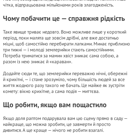
чітка, відпрацьована мільйонами років злагодженість.
Чому побачити це — справжня рідкість
Таке явище триває недовго. Воно можливе лише у короткий
період, поки малята ще зовсім дрібні, але вже достатньо
міцні, щоб самостійно перебирати лапками. Минає приблизно
три тижні — і молоді землерийки стають самостійними.
Потреба триматися за мамин хвіст зникає сама собою, а
разом із нею зникає й «караван».
Додайте сюди те, що землерийки переважно нічні, обережні
й крихітні, — і стане зрозуміло, чому більшість людей за все
життя жодного разу такого не бачать. Це майже як зустріти
комету: вікно крихітне, а сама подія — миттєва.
Що робити, якщо вам пощастило
Якщо доля раптом подарувала вам цю сцену прямо в саду —
найкраще, що можна зробити, це завмерти й просто
дивитися. А ще краще — нічого не робити взагалі.