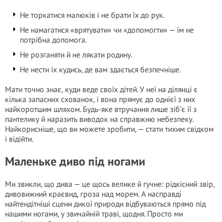
Не торкатися малюків і не брати їх до рук.
Не намагатися «врятувати» чи «допомогти» — їм не
потрібна допомога.
Не розганяти й не лякати родину.
Не нести їх кудись, де вам здається безпечніше.
Мати точно знає, куди веде своїх дітей. У неї на ділянці є
кілька запасних схованок, і вона прямує до однієї з них
найкоротшим шляхом. Будь-яке втручання лише зіб’є її з
пантелику й наразить виводок на справжню небезпеку.
Найкорисніше, що ви можете зробити, — стати тихим свідком
і відійти.
Маленьке диво під ногами
Ми звикли, що дива — це щось велике й гучне: рідкісний звір,
дивовижний краєвид, гроза над морем. А насправді
найтендітніші сцени дикої природи відбуваються прямо під
нашими ногами, у звичайній траві, щодня. Просто ми