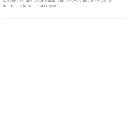
Дотримання цих рекомендацій допоможе створити міцні та
довговічні бетонні конструкції