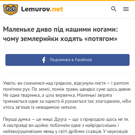
Маленьке диво під нашими ногами:
чому землерийки ходять «потягом»
Поділитися в Facebook
Уявіть: ви схилилися над грядкою, відсунули листя — і раптом
помітили рух. По землі, поміж трави, швидко суне щось дивне.
Не одна тваринка, а ціла вервечка. Маленькі звірята
тримаються одне за одного й рухаються так злагоджено, ніби
хтось зв’язав їх невидимою ниткою.
Перша думка — це миші. Друга — що з природою щось не те.
А насправді ви щойно побачили одне з найрідкісніших і
найзворушливіших явищ у світі дрібних ссавців. У науковців