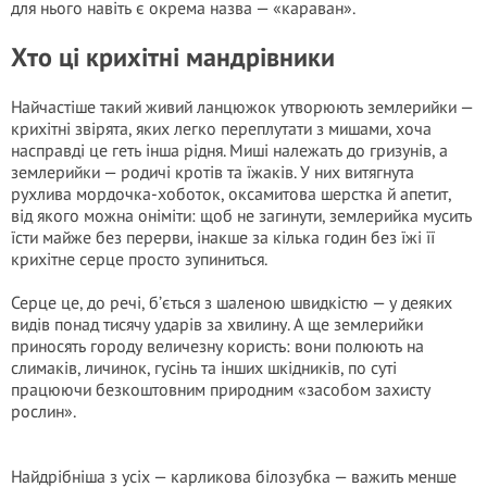
для нього навіть є окрема назва — «караван».
Хто ці крихітні мандрівники
Найчастіше такий живий ланцюжок утворюють землерийки —
крихітні звірята, яких легко переплутати з мишами, хоча
насправді це геть інша рідня. Миші належать до гризунів, а
землерийки — родичі кротів та їжаків. У них витягнута
рухлива мордочка-хоботок, оксамитова шерстка й апетит,
від якого можна оніміти: щоб не загинути, землерийка мусить
їсти майже без перерви, інакше за кілька годин без їжі її
крихітне серце просто зупиниться.
Серце це, до речі, б’ється з шаленою швидкістю — у деяких
видів понад тисячу ударів за хвилину. А ще землерийки
приносять городу величезну користь: вони полюють на
слимаків, личинок, гусінь та інших шкідників, по суті
працюючи безкоштовним природним «засобом захисту
рослин».
Найдрібніша з усіх — карликова білозубка — важить менше