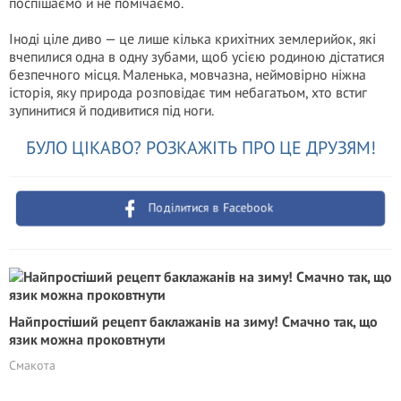
поспішаємо й не помічаємо.
Іноді ціле диво — це лише кілька крихітних землерийок, які
вчепилися одна в одну зубами, щоб усією родиною дістатися
безпечного місця. Маленька, мовчазна, неймовірно ніжна
історія, яку природа розповідає тим небагатьом, хто встиг
зупинитися й подивитися під ноги.
БУЛО ЦІКАВО? РОЗКАЖІТЬ ПРО ЦЕ ДРУЗЯМ!
Поділитися в Facebook
Найпростіший рецепт баклажанів на зиму! Смачно так, що
язик можна проковтнути
Смакота