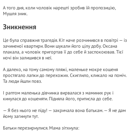
А того дня, коли чоловік нарешті зробив їй пропозицію,
Мушля зник.
Зникнення
Це була справжня трагедія. Кіт наче розчинився в повітрі — із
зачиненої квартири. Вони шукали його цілу добу. Оксана
плакала, а чоловік пригортав її до себе й заспокоював. Тієї
ночі він залишився в неї.
А далеко, на тому самому пляжі, маленьке мокре кошеня
простягало лапки до перехожих. Скиглило, кликало на поміч.
Та люди йшли повз.
І раптом маленька дівчинка вирвалася з маминих рук і
кинулася до кошеняти. Підняла його, притисла до себе.
— Я без нього не піду! — закричала вона батькам. — Я не дам
йому загинути тут.
Батьки перезирнулися. Мама зітхнула: