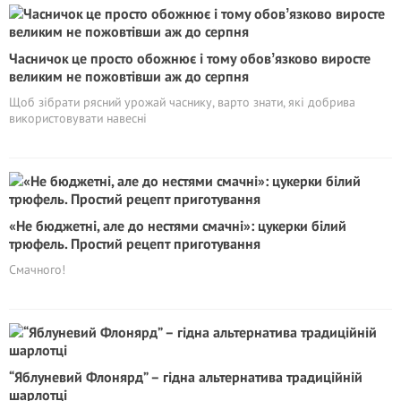
Часничок це просто обожнює і тому обовʼязково виросте
великим не пожовтівши аж до серпня
Щоб зібрати рясний урожай часнику, варто знати, які добрива
використовувати навесні
«Не бюджетні, але до нестями смачні»: цукерки білий
трюфель. Простий рецепт приготування
Смачного!
“Яблуневий Флонярд” – гідна альтернатива традиційній
шарлотці