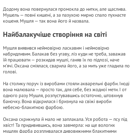
Додому вона повернулася промокла до нитки, але щаслива.
Мушель — повні кишені, а за пазухою мирно спало пухнасте
кошеня. Мушля — так вона його й назвала.
Найбалакучіше створіння на світі
Мушля виявився неймовірно ласкавим і неймовірно
набридливим. Балакав без угаву, ліз куди не треба, заважав
їй працювати — розкидав мушлі, ганяв їх по підлозі, наче
м’ячі. Оксана сміялася, сварила його, а за мить уже гладила по
голові.
На столику поруч із виробами стояли акварельні фарби. Іноді
вона малювала — просто так, для себе, без жодної мети. І от
одного разу Мушля, розпустувавшись остаточно, штовхнув
баночку. Вона відкрилася і бризнула на свіжі вироби
небесно-блакитною фарбою.
Оксана скрикнула й мало не заплакала. Уся робота — псу під
хвіст! Та придивившись, вона завмерла: на ще вологих
мушлях фарба розпливалася дивовижними блакитними