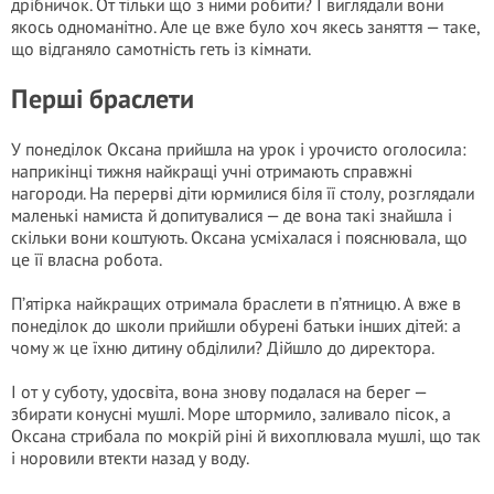
дрібничок. От тільки що з ними робити? І виглядали вони
якось одноманітно. Але це вже було хоч якесь заняття — таке,
що відганяло самотність геть із кімнати.
Перші браслети
У понеділок Оксана прийшла на урок і урочисто оголосила:
наприкінці тижня найкращі учні отримають справжні
нагороди. На перерві діти юрмилися біля її столу, розглядали
маленькі намиста й допитувалися — де вона такі знайшла і
скільки вони коштують. Оксана усміхалася і пояснювала, що
це її власна робота.
П’ятірка найкращих отримала браслети в п’ятницю. А вже в
понеділок до школи прийшли обурені батьки інших дітей: а
чому ж це їхню дитину обділили? Дійшло до директора.
І от у суботу, удосвіта, вона знову подалася на берег —
збирати конусні мушлі. Море штормило, заливало пісок, а
Оксана стрибала по мокрій ріні й вихоплювала мушлі, що так
і норовили втекти назад у воду.