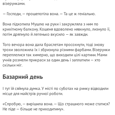
візерунками.
— Господи, — прошепотіла вона. — Та це ж геніально.
Вона підхопила Мушлю на руки і закружляла з ним по
крихітному балкону. Кошеня вдоволено нявкнуло, лизнуло її,
потім дряпнуло й легенько вкусило — як завжди.
Того вечора вона дала браслетам просохнути, тоді знову
трохи зволожила їх і збризнула різними фарбами. Візерунки
переплелися так химерно, що виходили цілі картини. Мами
учнів розмели прикраси за один день і заплатили — хто
скільки міг.
Базарний день
І тут їй сяйнула думка. У місті по суботах на ринку відводили
місце для майстрів ручної роботи.
«Спробую, — вирішила вона. — Що страшного може статися?
Не піде — більше не приходитиму».