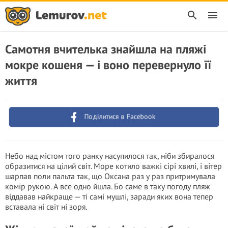
Самотня вчителька знайшла на пляжі
мокре кошеня — і воно перевернуло її
життя
Поділитися в Facebook
Небо над містом того ранку насупилося так, ніби збиралося
образитися на цілий світ. Море котило важкі сірі хвилі, і вітер
шарпав поли пальта так, що Оксана раз у раз притримувала
комір рукою. А все одно йшла. Бо саме в таку погоду пляж
віддавав найкраще — ті самі мушлі, заради яких вона тепер
вставала ні світ ні зоря.