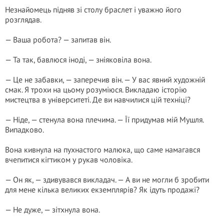
Незнайомець підняв зі столу браслет і уважно його
розглядав.
— Ваша робота? — запитав він.
— Та так, бавлюся іноді, — зніяковіла вона.
— Це не забавки, — заперечив він. — У вас явний художній
смак. Я трохи на цьому розуміюся. Викладаю історію
мистецтва в університеті. Де ви навчилися цій техніці?
— Ніде, — стенула вона плечима. — Її придумав мій Мушля.
Випадково.
Вона кивнула на пухнастого малюка, що саме намагався
вчепитися кігтиком у рукав чоловіка.
— Он як, — здивувався викладач. — А ви не могли б зробити
для мене кілька великих екземплярів? Як ідуть продажі?
— Не дуже, — зітхнула вона.