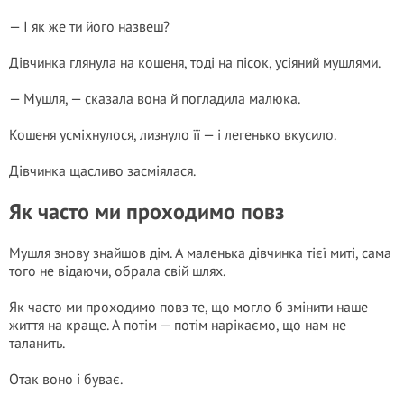
— І як же ти його назвеш?
Дівчинка глянула на кошеня, тоді на пісок, усіяний мушлями.
— Мушля, — сказала вона й погладила малюка.
Кошеня усміхнулося, лизнуло її — і легенько вкусило.
Дівчинка щасливо засміялася.
Як часто ми проходимо повз
Мушля знову знайшов дім. А маленька дівчинка тієї миті, сама
того не відаючи, обрала свій шлях.
Як часто ми проходимо повз те, що могло б змінити наше
життя на краще. А потім — потім нарікаємо, що нам не
таланить.
Отак воно і буває.