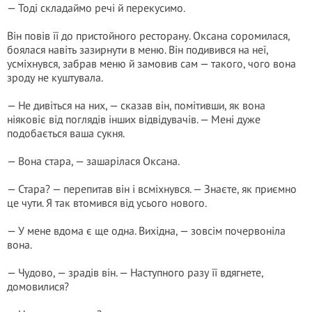
— Тоді складаймо речі й перекусимо.
Він повів її до пристойного ресторану. Оксана соромилася,
боялася навіть зазирнути в меню. Він подивився на неї,
усміхнувся, забрав меню й замовив сам — такого, чого вона
зроду не куштувала.
— Не дивіться на них, — сказав він, помітивши, як вона
ніяковіє від поглядів інших відвідувачів. — Мені дуже
подобається ваша сукня.
— Вона стара, — зашарілася Оксана.
— Стара? — перепитав він і всміхнувся. — Знаєте, як приємно
це чути. Я так втомився від усього нового.
— У мене вдома є ще одна. Вихідна, — зовсім почервоніла
вона.
— Чудово, — зрадів він. — Наступного разу її вдягнете,
домовилися?