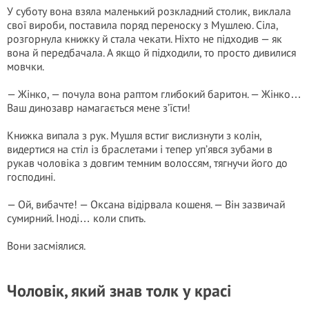
У суботу вона взяла маленький розкладний столик, виклала
свої вироби, поставила поряд переноску з Мушлею. Сіла,
розгорнула книжку й стала чекати. Ніхто не підходив — як
вона й передбачала. А якщо й підходили, то просто дивилися
мовчки.
— Жінко, — почула вона раптом глибокий баритон. — Жінко…
Ваш динозавр намагається мене з’їсти!
Книжка випала з рук. Мушля встиг вислизнути з колін,
видертися на стіл із браслетами і тепер уп’явся зубами в
рукав чоловіка з довгим темним волоссям, тягнучи його до
господині.
— Ой, вибачте! — Оксана відірвала кошеня. — Він зазвичай
сумирний. Іноді… коли спить.
Вони засміялися.
Чоловік, який знав толк у красі