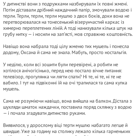
У дитинстві вони з подружками назбирували їх повні жмені.
Потім діставали дрібний наждачний папір, змочували водою і
терли. Терли, терли, терли мушлю з двох боків, доки вона не
перетворювалася на тонесенький візерунчастий каркас із
химерно переплетених ліній. А тоді нанизували кілька штук на
грубу нитку — і носили на зап’ясті, мов справжню коштовність.
Навіщо вона набрала тоді цілу жменю тих мушель і понесла
додому, Оксана й сама не знала. Мабуть, просто ностальгія.
У неділю, коли всі зошити були перевірені, а робити не
хотілося анічогісінько, перед нею постало вічне питання:
телевізор, прогулянка чи лягти спати? Ні те, ні те, ні те не
вабило. І тут на підвіконні їй на очі трапилася та сама купка
мушель.
Сама не розуміючи навіщо, вона вийшла на балкон. Дістала з
шухляди шматок наждачки, поставила поряд склянку з водою
— і почала згадувати дитинство руками.
Виявилося, у дорослому віці терти мушлю набагато легше й
швидше. Уже за годину на столику лежало кілька гарненьких