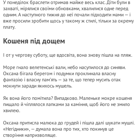
У понеділок браслети отримав майже весь клас. Діти були в
захваті, мірялися своїми обновками, хвалилися одне перед
одним. А наступного тижня до неї почали підходити мами — і
вже просили зробити щось у такому ж стилі, тільки за окрему
плату.
Кошеня під дощем
І от у чергову суботу, ще вдосвіта, вона знову пішла на пляж.
Море гнало велетенські вали, небо насупилося до синяви.
Оксана бігала берегом і подумки проклинала власну
фантазію і власну пам’ять — за те, що тепер мусить отак
мокнути заради якихось мушель.
Як вона його помітила? Випадково. Маленьке мокре кошеня
пищало й чіплялося лапками за каміння, щоб його не змило
хвилею.
Оксана притисла малюка до грудей і пішла далі шукати мушлі.
«Негідники», — думала вона про тих, хто покинув це
створіння напризволяще.