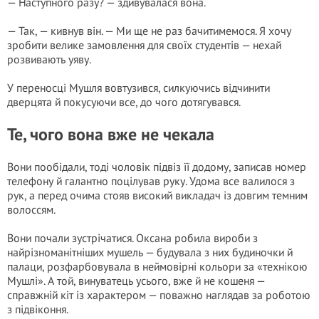
— Наступного разу? — здивувалася вона.
— Так, — кивнув він. — Ми ще не раз бачитимемося. Я хочу
зробити велике замовлення для своїх студентів — нехай
розвивають уяву.
У переносці Мушля вовтузився, силкуючись відчинити
дверцята й покусуючи все, до чого дотягувався.
Те, чого вона вже не чекала
Вони пообідали, тоді чоловік підвіз її додому, записав номер
телефону й галантно поцілував руку. Удома все валилося з
рук, а перед очима стояв високий викладач із довгим темним
волоссям.
Вони почали зустрічатися. Оксана робила вироби з
найрізноманітніших мушель — будувала з них будиночки й
палаци, розфарбовувала в неймовірні кольори за «технікою
Мушлі». А той, винуватець усього, вже й не кошеня —
справжній кіт із характером — поважно наглядав за роботою
з підвіконня.