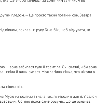
усі, яка ще вчора ганялася за сонячним зайчиком по
другим пледом. — Це просто такий поганий сон. Завтра
ід вікном, поклавши руку їй на бік, щоб відчувати, як
фою — вона забилася туди й тремтіла. Очі скляні, ніби вона
зашипіла й вишкірилася. Моя лагідна кішка, яка ніколи в
ота пішла піна.
а Мусю на колінах і гнала так, як ніколи в житті. У салоні
всередині, бо тіло якось саме розуміє, що це означає.