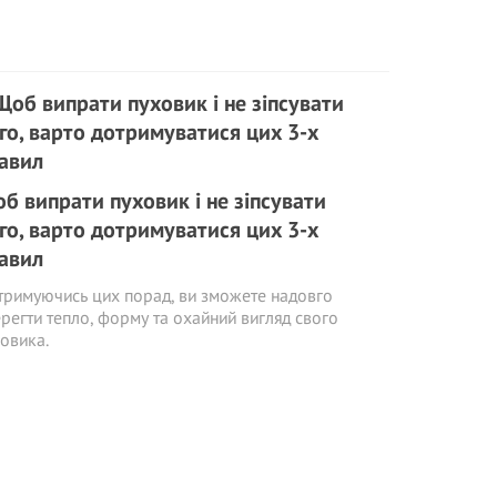
б випрати пуховик і не зіпсувати
го, варто дотримуватися цих 3-х
авил
римуючись цих порад, ви зможете надовго
регти тепло, форму та охайний вигляд свого
овика.