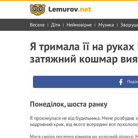
Веселе
Діти
Неймовірне
Музика
Зворуш
Я тримала її на руках 
затяжний кошмар вия
Поділ
Понеділок, шоста ранку
Я прокинулася не від будильника. Мене розбудив з
надривний крик, від якого всередині все похололо
Муся сиділа посеред кімнати на холодній підлозі.