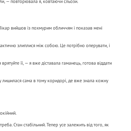
ли, — повторювала я, ковтаючи сльози.
. Лікар вийшов із похмурим обличчям і показав мені
фактично злиплися між собою. Це потрібно оперувати, і
и врятуйте її, — я вже діставала гаманець, готова віддати
ву лишилася сама в тому коридорі, де вже знала кожну
окійний.
еба. Стан стабільний. Тепер усе залежить від того, як