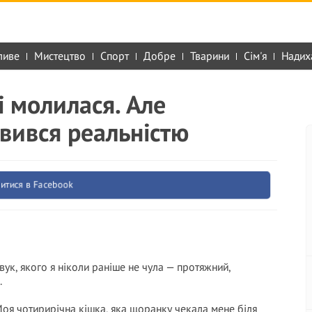
ливе
Мистецтво
Спорт
Добре
Тварини
Сім'я
Надих
і молилася. Але
вився реальністю
итися в Facebook
вук, якого я ніколи раніше не чула — протяжний,
.
 Моя чотирирічна кішка, яка щоранку чекала мене біля