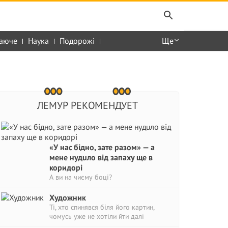
аюче
Наука
Подорожі
Ще
ЛЕМУР РЕКОМЕНДУЕТ
«У нас бідно, зате разом» — а
мене нудuло від запаху ще в
коридорі
А ви на чиєму боці?
Художник
Ті, хто спинявся біля його картин,
чомусь уже не хотіли йти далі