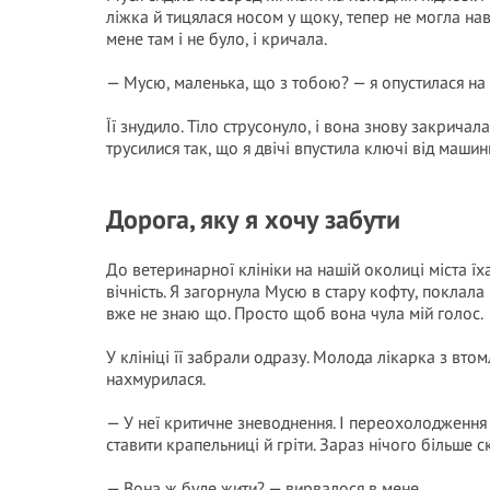
ліжка й тицялася носом у щоку, тепер не могла нав
мене там і не було, і кричала.
— Мусю, маленька, що з тобою? — я опустилася на 
Її знудило. Тіло струсонуло, і вона знову закричала
трусилися так, що я двічі впустила ключі від машин
Дорога, яку я хочу забути
До ветеринарної клініки на нашій околиці міста їха
вічність. Я загорнула Мусю в стару кофту, поклала
вже не знаю що. Просто щоб вона чула мій голос.
У клініці її забрали одразу. Молода лікарка з вто
нахмурилася.
— У неї критичне зневоднення. І переохолодження
ставити крапельниці й гріти. Зараз нічого більше с
— Вона ж буде жити? — вирвалося в мене.