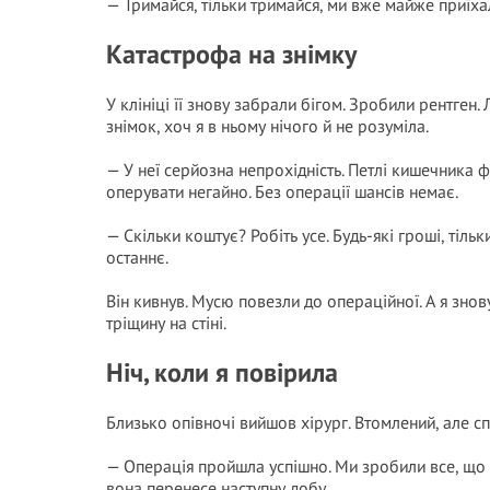
— Тримайся, тільки тримайся, ми вже майже приїха
Катастрофа на знімку
У клініці її знову забрали бігом. Зробили рентген
знімок, хоч я в ньому нічого й не розуміла.
— У неї серйозна непрохідність. Петлі кишечника 
оперувати негайно. Без операції шансів немає.
— Скільки коштує? Робіть усе. Будь-які гроші, тільк
останнє.
Він кивнув. Мусю повезли до операційної. А я зно
тріщину на стіні.
Ніч, коли я повірила
Близько опівночі вийшов хірург. Втомлений, але сп
— Операція пройшла успішно. Ми зробили все, що тр
вона перенесе наступну добу.