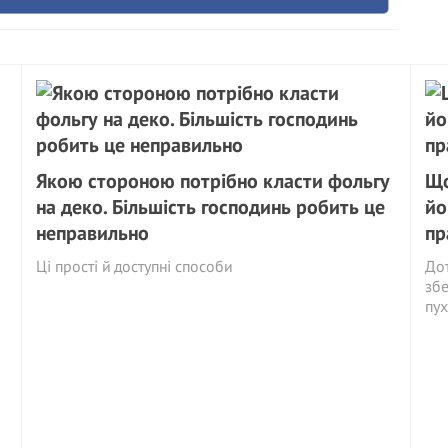
Якою стороною потрібно класти фольгу
Що
на деко. Більшість господинь робить це
йо
неправильно
пр
Ці прості й доступні способи
Дот
збе
пух