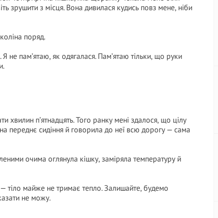
іть зрушити з місця. Вона дивилася кудись повз мене, ніби
коліна поряд.
. Я не пам’ятаю, як одягалася. Пам’ятаю тільки, що руки
и.
ти хвилин п’ятнадцять. Того ранку мені здалося, що цілу
 на переднє сидіння й говорила до неї всю дорогу — сама
мленими очима оглянула кішку, заміряла температуру й
 — тіло майже не тримає тепло. Залишайте, будемо
казати не можу.