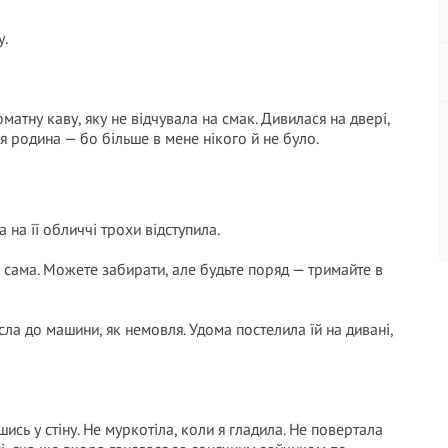
у.
матну каву, яку не відчувала на смак. Дивилася на двері,
я родина — бо більше в мене нікого й не було.
 на її обличчі трохи відступила.
 сама. Можете забирати, але будьте поряд — тримайте в
сла до машини, як немовля. Удома постелила їй на дивані,
ись у стіну. Не муркотіла, коли я гладила. Не повертала