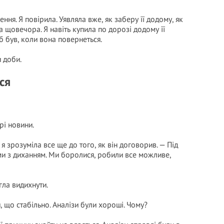
ння. Я повірила. Уявляла вже, як заберу її додому, як
а щовечора. Я навіть купила по дорозі додому її
 був, коли вона повернеться.
и доби.
ся
рі новини.
 я зрозуміла все ще до того, як він договорив. — Під
и з диханням. Ми боролися, робили все можливе,
гла видихнути.
, що стабільно. Аналізи були хороші. Чому?