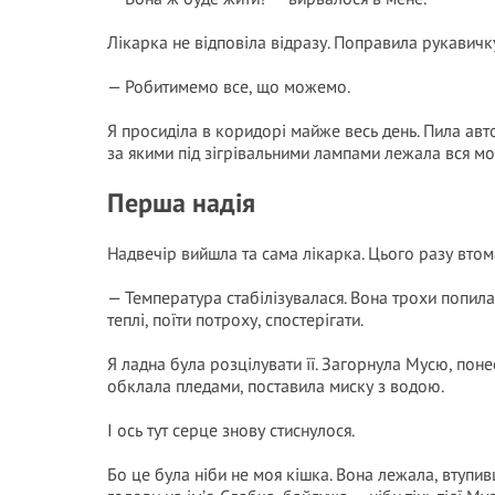
Лікарка не відповіла відразу. Поправила рукавичк
— Робитимемо все, що можемо.
Я просиділа в коридорі майже весь день. Пила авто
за якими під зігрівальними лампами лежала вся мо
Перша надія
Надвечір вийшла та сама лікарка. Цього разу втома
— Температура стабілізувалася. Вона трохи попила
теплі, поїти потроху, спостерігати.
Я ладна була розцілувати її. Загорнула Мусю, поне
обклала пледами, поставила миску з водою.
І ось тут серце знову стиснулося.
Бо це була ніби не моя кішка. Вона лежала, втупивш