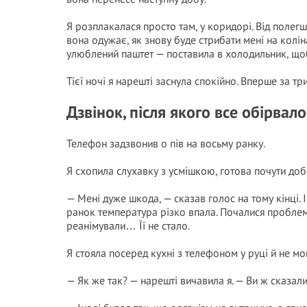
Я розплакалася просто там, у коридорі. Від полегше
вона одужає, як знову буде стрибати мені на колін
улюблений паштет — поставила в холодильник, щоб
Тієї ночі я нарешті заснула спокійно. Вперше за тр
Дзвінок, після якого все обірвало
Телефон задзвонив о пів на восьму ранку.
Я схопила слухавку з усмішкою, готова почути доб
— Мені дуже шкода, — сказав голос на тому кінці. І
ранок температура різко впала. Почалися проблем
реанімували… Її не стало.
Я стояла посеред кухні з телефоном у руці й не мо
— Як же так? — нарешті вичавила я. — Ви ж сказали