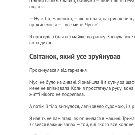
голови на ім’я. Слабка, байдужа — ніби тінь тієї М
підлозі.
— Ну ж бо, маленька, — шепотіла я, накриваючи її 
прокинемося — і все мине. Чуєш?
Я просиділа біля неї майже до ранку. Заснула вже п
вона дихає.
Світанок, який усе зруйнував
Прокинулася я від гарчання.
Мусі не було на дивані. Я знайшла її в кутку за ша
мене не впізнавала. Коли я простягнула руку, вона 
житті нікого не подряпала.
А потім її тіло вигнулося, лапи звело судомою, і з р
Я навіть не пам’ятаю, як опинилася в машині. Тримал
з’явився важкий запах — той, від якого все холоне 