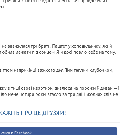
ї причини знайти не вдається. Аналізи справді були в
да.
і не зважилася прибрати. Паштет у холодильнику, який
а любила лежати під сонцем. Я й досі ловлю себе на тому,
вітлом наприкінці важкого дня. Тим теплим клубочком,
джу в тиші своєї квартири, дивлюся на порожній диван — і
іло мене чотири роки, згасло за три дні. І жодних слів не
КАЖІТЬ ПРО ЦЕ ДРУЗЯМ!
итися в Facebook