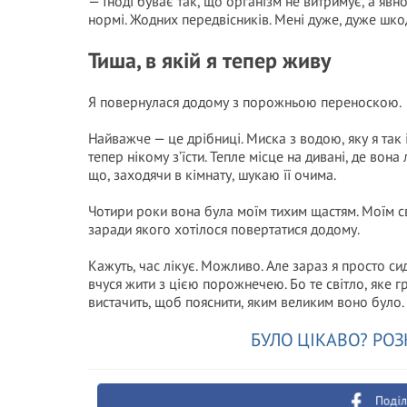
— Іноді буває так, що організм не витримує, а явно
нормі. Жодних передвісників. Мені дуже, дуже шко
Тиша, в якій я тепер живу
Я повернулася додому з порожньою переноскою.
Найважче — це дрібниці. Миска з водою, яку я так 
тепер нікому з’їсти. Тепле місце на дивані, де вон
що, заходячи в кімнату, шукаю її очима.
Чотири роки вона була моїм тихим щастям. Моїм с
заради якого хотілося повертатися додому.
Кажуть, час лікує. Можливо. Але зараз я просто си
вчуся жити з цією порожнечею. Бо те світло, яке гр
вистачить, щоб пояснити, яким великим воно було.
БУЛО ЦІКАВО? РОЗ
Поділ