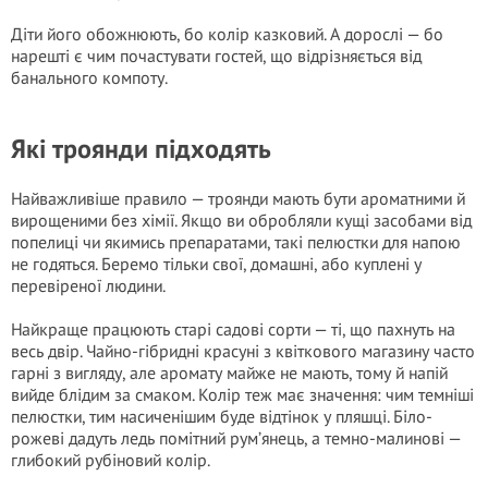
Діти його обожнюють, бо колір казковий. А дорослі — бо
нарешті є чим почастувати гостей, що відрізняється від
банального компоту.
Які троянди підходять
Найважливіше правило — троянди мають бути ароматними й
вирощеними без хімії. Якщо ви обробляли кущі засобами від
попелиці чи якимись препаратами, такі пелюстки для напою
не годяться. Беремо тільки свої, домашні, або куплені у
перевіреної людини.
Найкраще працюють старі садові сорти — ті, що пахнуть на
весь двір. Чайно-гібридні красуні з квіткового магазину часто
гарні з вигляду, але аромату майже не мають, тому й напій
вийде блідим за смаком. Колір теж має значення: чим темніші
пелюстки, тим насиченішим буде відтінок у пляшці. Біло-
рожеві дадуть ледь помітний рум’янець, а темно-малинові —
глибокий рубіновий колір.