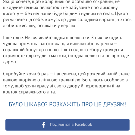
Якщо хочете, щоб колір вийшов особливо яскравим, не
шкодуйте темних пелюсток і не забувайте про лимонну
кислоту — без неї напій буде блідим і нудним на смак. Цукор
регулюйте під себе: комусь до душі солодший варіант, а хтось
любить кислішу, освіжаючу версію.
І ще одне. Не виливайте віджаті пелюстки. З них виходить
чудова ароматна заготовка для випічки або варення —
справжній бонус до напою. Так із одного збору троянд ви
отримаєте одразу дві смакоти, і жодна пелюстка не пропаде
дарма.
Спробуйте хоча б раз — і впевнена, цей рожевий напій стане
вашою щорічною літньою традицією. Бо є щось особливе в
тому, щоб узяти красу зі свого двору й перетворити її на
ковток справжнього літа.
БУЛО ЦІКАВО? РОЗКАЖІТЬ ПРО ЦЕ ДРУЗЯМ!
Поділитися в Facebook