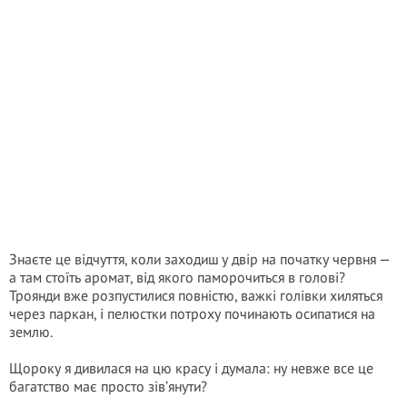
Знаєте це відчуття, коли заходиш у двір на початку червня —
а там стоїть аромат, від якого паморочиться в голові?
Троянди вже розпустилися повністю, важкі голівки хиляться
через паркан, і пелюстки потроху починають осипатися на
землю.
Щороку я дивилася на цю красу і думала: ну невже все це
багатство має просто зів’янути?