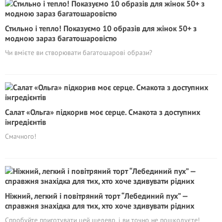
Стильно і тепло! Показуємо 10 образів для жінок 50+ з
модною зараз багатошаровістю
Чи вмієте ви створювати багатошарові образи?
Салат «Ольга» підкорив моє серце. Cмакота з доступних
інгредієнтів
Смачного!
Ніжний, легкий і повітряний торт “Лебединий пух” —
справжня знахідка для тих, хто хоче здивувати рідних
Спробуйте приготувати цей шедевр, і ви точно не пошкодуєте!