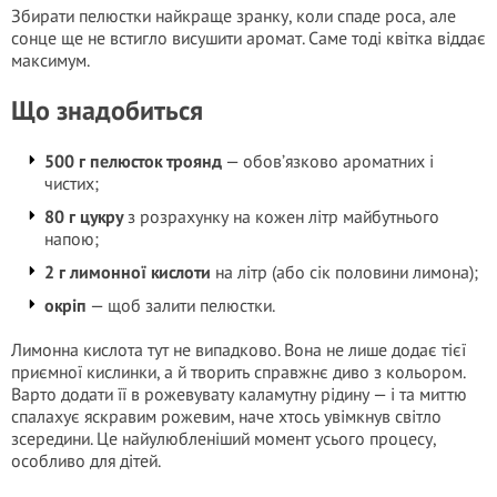
Збирати пелюстки найкраще зранку, коли спаде роса, але
сонце ще не встигло висушити аромат. Саме тоді квітка віддає
максимум.
Що знадобиться
500 г пелюсток троянд
— обов’язково ароматних і
чистих;
80 г цукру
з розрахунку на кожен літр майбутнього
напою;
2 г лимонної кислоти
на літр (або сік половини лимона);
окріп
— щоб залити пелюстки.
Лимонна кислота тут не випадково. Вона не лише додає тієї
приємної кислинки, а й творить справжнє диво з кольором.
Варто додати її в рожевувату каламутну рідину — і та миттю
спалахує яскравим рожевим, наче хтось увімкнув світло
зсередини. Це найулюбленіший момент усього процесу,
особливо для дітей.