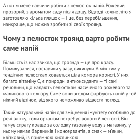
А потім мене навчили робити з пелюсток напій. Рожевий,
прозорий, з ароматом саду після дощу. Відтоді кожне літо я
заготовляю кілька пляшок — і це, без перебільшення,
найкраще, що можна зробити зі своїх троянд.
Чому з пелюсток троянд варто робити
саме напій
Більшість із нас звикла, що троянда — це про красу.
Помилувалися, поставили у вазу, викинули. А між тим у
тендітних пелюстках ховається ціла комора користі. У них
багато вітаміну С, є природні антиоксиданти — ті самі
речовини, що надають пелюсткам насиченого рожевого та
малинового кольору. Саме вони згодом фарбують напій у той
ніжний відтінок, від якого неможливо відвести погляд.
Такий натуральний напій для зміцнення імунітету особливо до
речі влітку, коли організм потребує вологи й легкості. Він
тамує спрагу краще за солодку газовану воду з магазину, у
ньому немає барвників і консервантів, а смак — м’який,
квітковий, із приємною кислинкою.