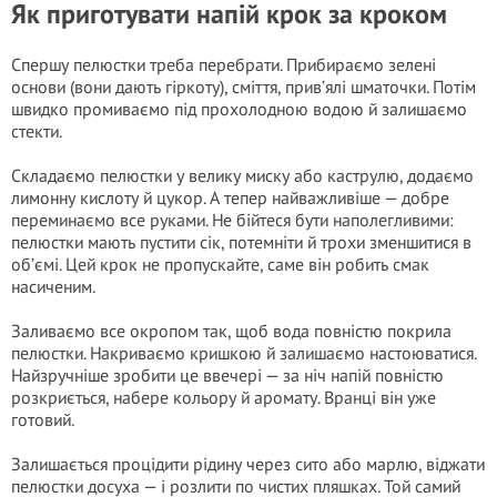
Як приготувати напій крок за кроком
Спершу пелюстки треба перебрати. Прибираємо зелені
основи (вони дають гіркоту), сміття, прив’ялі шматочки. Потім
швидко промиваємо під прохолодною водою й залишаємо
стекти.
Складаємо пелюстки у велику миску або каструлю, додаємо
лимонну кислоту й цукор. А тепер найважливіше — добре
переминаємо все руками. Не бійтеся бути наполегливими:
пелюстки мають пустити сік, потемніти й трохи зменшитися в
об’ємі. Цей крок не пропускайте, саме він робить смак
насиченим.
Заливаємо все окропом так, щоб вода повністю покрила
пелюстки. Накриваємо кришкою й залишаємо настоюватися.
Найзручніше зробити це ввечері — за ніч напій повністю
розкриється, набере кольору й аромату. Вранці він уже
готовий.
Залишається процідити рідину через сито або марлю, віджати
пелюстки досуха — і розлити по чистих пляшках. Той самий