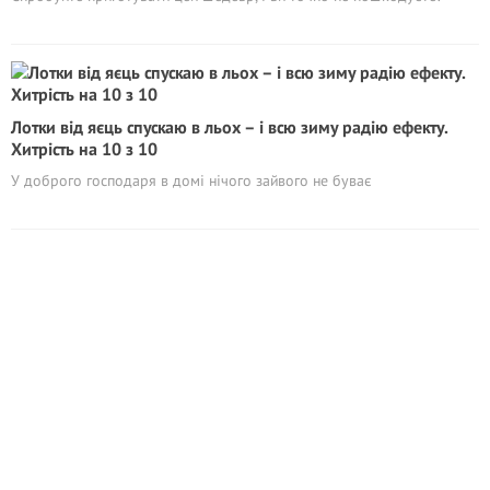
Лотки від яєць спускаю в льох – і всю зиму радію ефекту.
Хитрість на 10 з 10
У доброго господаря в домі нічого зайвого не буває