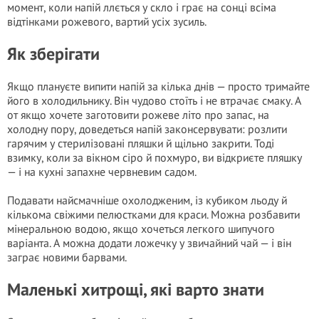
момент, коли напій ллється у скло і грає на сонці всіма
відтінками рожевого, вартий усіх зусиль.
Як зберігати
Якщо плануєте випити напій за кілька днів — просто тримайте
його в холодильнику. Він чудово стоїть і не втрачає смаку. А
от якщо хочете заготовити рожеве літо про запас, на
холодну пору, доведеться напій законсервувати: розлити
гарячим у стерилізовані пляшки й щільно закрити. Тоді
взимку, коли за вікном сіро й похмуро, ви відкриєте пляшку
— і на кухні запахне червневим садом.
Подавати найсмачніше охолодженим, із кубиком льоду й
кількома свіжими пелюстками для краси. Можна розбавити
мінеральною водою, якщо хочеться легкого шипучого
варіанта. А можна додати ложечку у звичайний чай — і він
заграє новими барвами.
Маленькі хитрощі, які варто знати