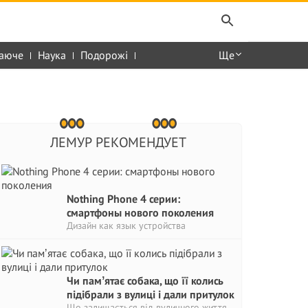
аюче
Наука
Подорожі
Ще
ЛЕМУР РЕКОМЕНДУЕТ
Nothing Phone 4 серии:
смартфоны нового поколения
Дизайн как язык устройства
Чи памʼятає собака, що її колись
підібрали з вулиці і дали притулок
Що залишається від вуличного життя