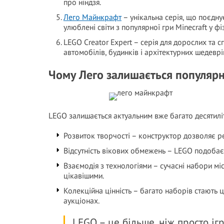
про ніндзя.
Лего Майнкрафт
– унікальна серія, що поєдну
улюблені світи з популярної гри Minecraft у ф
LEGO Creator Expert – серія для дорослих та с
автомобілів, будинків і архітектурних шедеврі
Чому Лего залишається популяр
LEGO залишається актуальним вже багато десятиліть
Розвиток творчості – конструктор дозволяє ре
Відсутність вікових обмежень – LEGO подобаєть
Взаємодія з технологіями – сучасні набори мі
цікавішими.
Колекційна цінність – багато наборів стають 
аукціонах.
LEGO – це більше, ніж просто іг