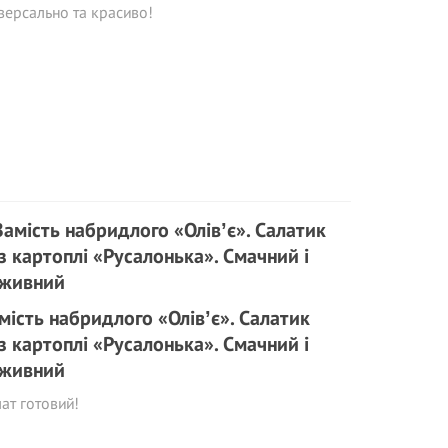
версально та красиво!
мість набридлого «Олівʼє». Салатик
з картоплі «Русалонька». Смачний і
живний
ат готовий!