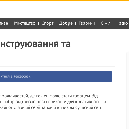
ливе
Мистецтво
Спорт
Добре
Тварини
Сім'я
Надих
конструювання та
итися в Facebook
т можливостей, де кожен може стати творцем. Від
 набір відкриває нові горизонти для креативності та
найпопулярніші серії та їхній вплив на сучасний світ.