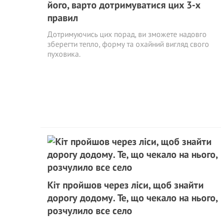
його, варто дотримуватися цих 3-х
правил
Дотримуючись цих порад, ви зможете надовго
зберегти тепло, форму та охайний вигляд свого
пуховика.
Кіт пройшов через ліси, щоб знайти
дорогу додому. Те, що чекало на нього,
розчулило все село