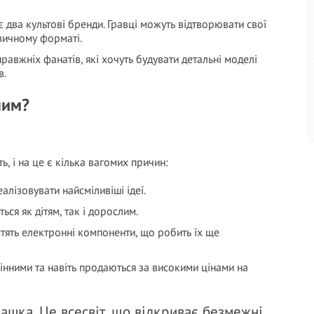
є два культові бренди. Гравці можуть відтворювати свої
ізичному форматі.
правжніх фанатів, які хочуть будувати детальні моделі
в.
ним?
, і на це є кілька вагомих причин:
алізовувати найсміливіші ідеї.
ся як дітям, так і дорослим.
стять електронні компоненти, що робить їх ще
цінними та навіть продаються за високими цінами на
рашка. Це всесвіт, що відкриває безмежні