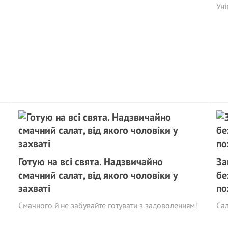
Уні
Готую на всі свята. Надзвичайно
За
смачний салат, від якого чоловіки у
бе
захваті
по
Смачного й не забувайте готувати з задоволенням!
Сал