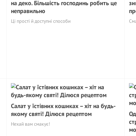
на деко. Більшість господинь робить це
зи
неправильно
пр
Ці прості й доступні способи
См
Салат у їстівних кошиках – хiт на будь-
якому святі! Ділюся рецептом
Од
ст
Нехай вам смакує!
мо