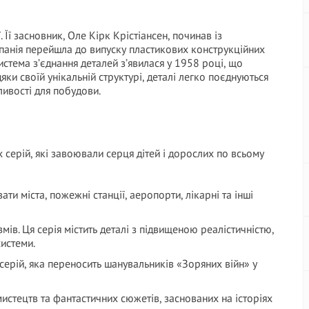
Її засновник, Оле Кірк Крістіансен, починав із
панія перейшла до випуску пластикових конструкційних
 система з’єднання деталей з’явилася у 1958 році, що
и своїй унікальній структурі, деталі легко поєднуються
ивості для побудови.
 серій, які завоювали серця дітей і дорослих по всьому
ати міста, пожежні станції, аеропорти, лікарні та інші
мів. Ця серія містить деталі з підвищеною реалістичністю,
истеми.
серій, яка переносить шанувальників «Зоряних війн» у
истецтв та фантастичних сюжетів, заснованих на історіях