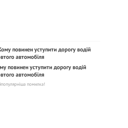
му повинен уступити дорогу водій
втого автомобіля
йпопулярніша помилка!