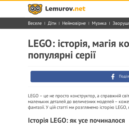
Веселе
Діти
Неймовірне
Музика
Зворуш
LEGO: історія, магія 
популярні серії
Поділ
LEGO – це не просто конструктор, а справжній сві
маленьких деталей до величезних моделей – кожен
фантазії. У цій статті ми розглянемо історію LEGO, 
Історія LEGO: як усе починалося