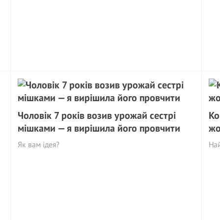
Чоловік 7 років возив урожай сестрі
Ко
мішками — я вирішила його провчити
жо
Як вам ідея?
На