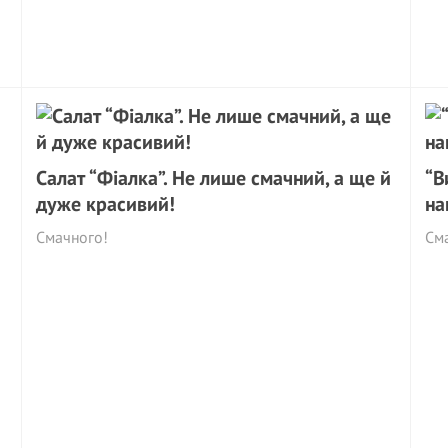
Салат “Фіалка”. Не лише смачний, а ще й
“В
дуже красивий!
на
Смачного!
См