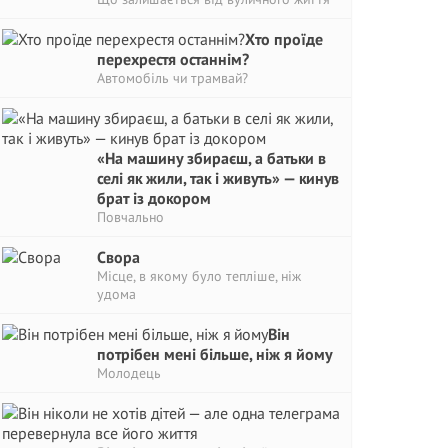
Хто проїде
перехрестя останнім?
Автомобіль чи трамвай?
«На машину збираєш, а батьки в
селі як жили, так і живуть» — кинув
брат із докором
Повчально
Свора
Місце, в якому було тепліше, ніж
удома
Він
потрібен мені більше, ніж я йому
Молодець