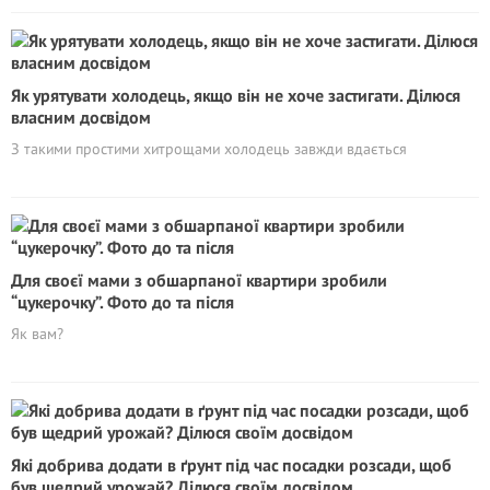
Як урятувати холодець, якщо він не хоче застигати. Ділюся
власним досвідом
З такими простими хитрощами холодець завжди вдається
Для своєї мами з обшарпаної квартири зробили
“цукерочку”. Фото до та після
Як вам?
Які добрива додати в ґрунт під час посадки розсади, щоб
був щедрий урожай? Ділюся своїм досвідом