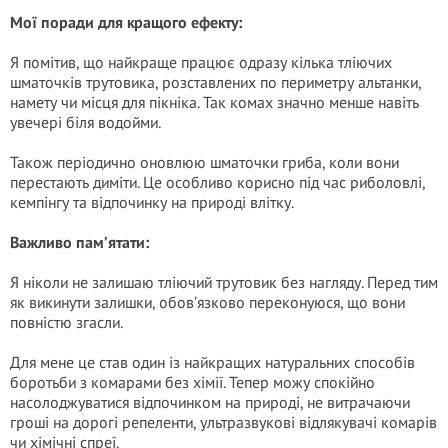
Мої поради для кращого ефекту:
Я помітив, що найкраще працює одразу кілька тліючих
шматочків трутовика, розставлених по периметру альтанки,
намету чи місця для пікніка. Так комах значно менше навіть
увечері біля водойми.
Також періодично оновлюю шматочки гриба, коли вони
перестають диміти. Це особливо корисно під час риболовлі,
кемпінгу та відпочинку на природі влітку.
Важливо пам’ятати:
Я ніколи не залишаю тліючий трутовик без нагляду. Перед тим
як викинути залишки, обов’язково переконуюся, що вони
повністю згасли.
Для мене це став один із найкращих натуральних способів
боротьби з комарами без хімії. Тепер можу спокійно
насолоджуватися відпочинком на природі, не витрачаючи
гроші на дорогі репеленти, ультразвукові відлякувачі комарів
чи хімічні спреї.