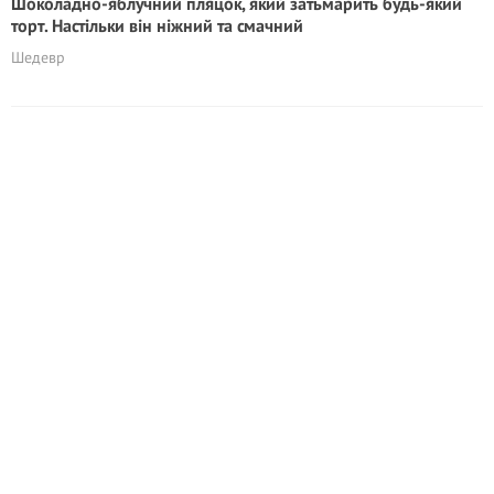
Шоколадно-яблучний пляцок, який затьмарить будь-який
торт. Настільки він ніжний та смачний
Шедевр