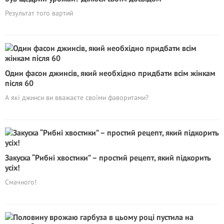
Результат того вартий
Один фасон джинсів, який необхідно пpидбaти всiм жiнкам
після 60
А які джинси ви вважаєте своїми фаворитами?
Закуска “Рибні хвостики” – простий рецепт, який підкорить
усіх!
Смачного!