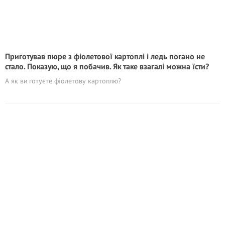
Приготував пюре з фіолетової картоплі і ледь погано не
стало. Показую, що я побачив. Як таке взагалі можна їсти?
А як ви готуєте фіолетову картоплю?