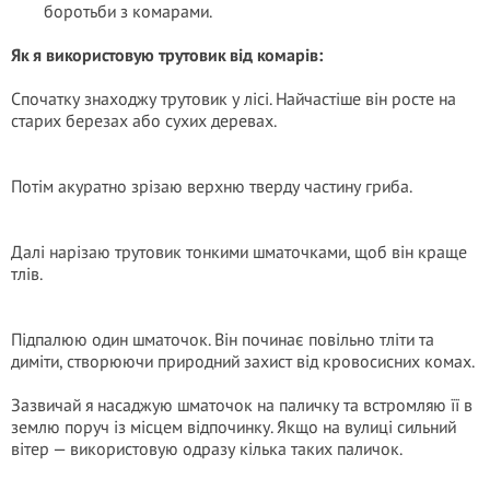
боротьби з комарами.
Як я використовую трутовик від комарів:
Спочатку знаходжу трутовик у лісі. Найчастіше він росте на
старих березах або сухих деревах.
Потім акуратно зрізаю верхню тверду частину гриба.
Далі нарізаю трутовик тонкими шматочками, щоб він краще
тлів.
Підпалюю один шматочок. Він починає повільно тліти та
диміти, створюючи природний захист від кровосисних комах.
Зазвичай я насаджую шматочок на паличку та встромляю її в
землю поруч із місцем відпочинку. Якщо на вулиці сильний
вітер — використовую одразу кілька таких паличок.