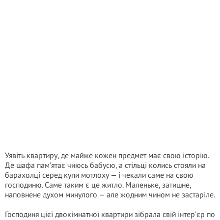
Уявіть квартиру, де майже кожен предмет має свою історію.
Де шафа пам’ятає чиюсь бабусю, а стільці колись стояли на
барахолці серед купи мотлоху — і чекали саме на свою
господиню. Саме таким є це житло. Маленьке, затишне,
наповнене духом минулого — але жодним чином не застаріле.
Господиня цієї двокімнатної квартири зібрала свій інтер’єр по