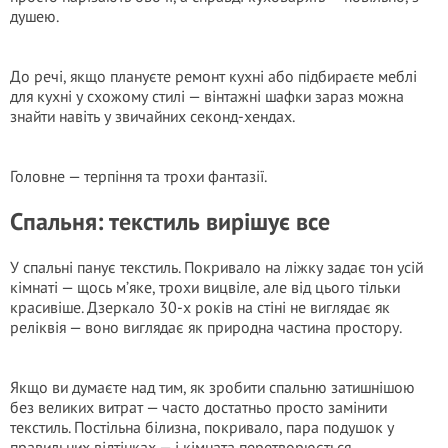
душею.
До речі, якщо плануєте ремонт кухні або підбираєте меблі
для кухні у схожому стилі — вінтажні шафки зараз можна
знайти навіть у звичайних секонд-хендах.
Головне — терпіння та трохи фантазії.
Спальня: текстиль вирішує все
У спальні панує текстиль. Покривало на ліжку задає тон усій
кімнаті — щось м’яке, трохи вицвіле, але від цього тільки
красивіше. Дзеркало 30-х років на стіні не виглядає як
реліквія — воно виглядає як природна частина простору.
Якщо ви думаєте над тим, як зробити спальню затишнішою
без великих витрат — часто достатньо просто замінити
текстиль. Постільна білизна, покривало, пара подушок у
правильних відтінках — і кімната перетворюється.