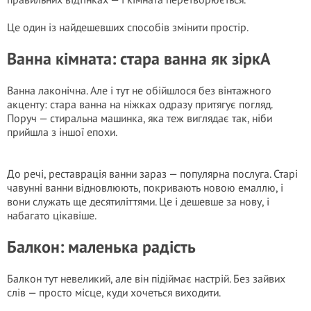
Це один із найдешевших способів змінити простір.
Ванна кімната: стара ванна як зіркА
Ванна лаконічна. Але і тут не обійшлося без вінтажного
акценту: стара ванна на ніжках одразу притягує погляд.
Поруч — стиральна машинка, яка теж виглядає так, ніби
прийшла з іншої епохи.
До речі, реставрація ванни зараз — популярна послуга. Старі
чавунні ванни відновлюють, покривають новою емаллю, і
вони служать ще десятиліттями. Це і дешевше за нову, і
набагато цікавіше.
Балкон: маленька радість
Балкон тут невеликий, але він підіймає настрій. Без зайвих
слів — просто місце, куди хочеться виходити.