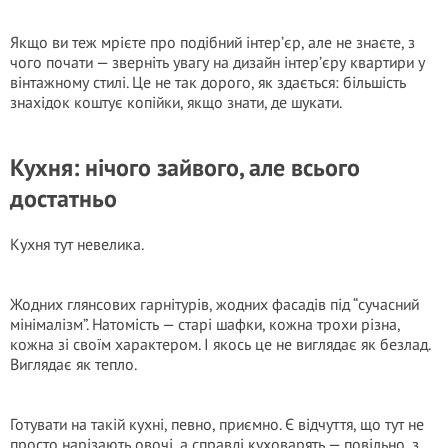
Якщо ви теж мрієте про подібний інтер’єр, але не знаєте, з
чого почати — зверніть увагу на дизайн інтер’єру квартири у
вінтажному стилі. Це не так дорого, як здається: більшість
знахідок коштує копійки, якщо знати, де шукати.
Кухня: нічого зайвого, але всього
достатньо
Кухня тут невелика.
Жодних глянсових гарнітурів, жодних фасадів під “сучасний
мінімалізм”. Натомість — старі шафки, кожна трохи різна,
кожна зі своїм характером. І якось це не виглядає як безлад.
Виглядає як тепло.
Готувати на такій кухні, певно, приємно. Є відчуття, що тут не
просто нарізають овочі, а справді куховарять — повільно, з