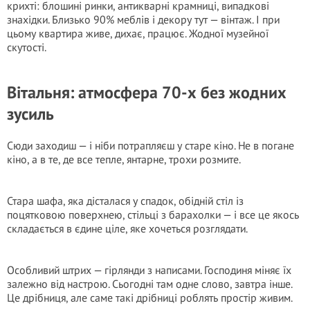
крихті: блошині ринки, антикварні крамниці, випадкові
знахідки. Близько 90% меблів і декору тут — вінтаж. І при
цьому квартира живе, дихає, працює. Жодної музейної
скутості.
Вітальня: атмосфера 70-х без жодних
зусиль
Сюди заходиш — і ніби потрапляєш у старе кіно. Не в погане
кіно, а в те, де все тепле, янтарне, трохи розмите.
Стара шафа, яка дісталася у спадок, обідній стіл із
поцятковою поверхнею, стільці з барахолки — і все це якось
складається в єдине ціле, яке хочеться розглядати.
Особливий штрих — гірлянди з написами. Господиня міняє їх
залежно від настрою. Сьогодні там одне слово, завтра інше.
Це дрібниця, але саме такі дрібниці роблять простір живим.