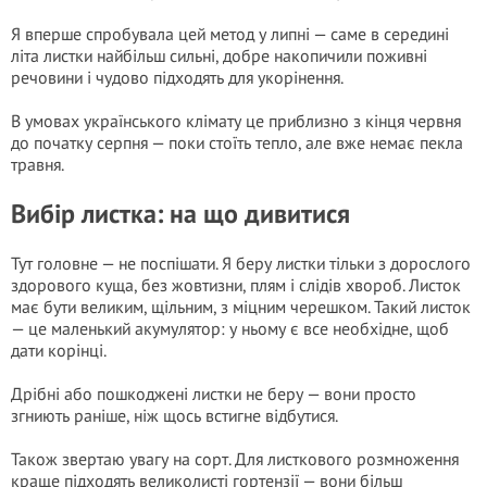
Я вперше спробувала цей метод у липні — саме в середині
літа листки найбільш сильні, добре накопичили поживні
речовини і чудово підходять для укорінення.
В умовах українського клімату це приблизно з кінця червня
до початку серпня — поки стоїть тепло, але вже немає пекла
травня.
Вибір листка: на що дивитися
Тут головне — не поспішати. Я беру листки тільки з дорослого
здорового куща, без жовтизни, плям і слідів хвороб. Листок
має бути великим, щільним, з міцним черешком. Такий листок
— це маленький акумулятор: у ньому є все необхідне, щоб
дати корінці.
Дрібні або пошкоджені листки не беру — вони просто
згниють раніше, ніж щось встигне відбутися.
Також звертаю увагу на сорт. Для листкового розмноження
краще підходять великолисті гортензії — вони більш