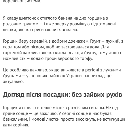
кореневої системи.
Я кладу шматочок стиглого бананa на дно горщика з
родючим ґрунтом — і вже зверху розміщую підготовлені
листки, злегка присипаючи їх землею.
Горщик беру середній, з добрим дренажем. Ґрунт — пухкий, з
перлітом або піском, щоб не застоювалася вода. Для
гортензій важлива злегка кисла реакція ґрунту, тому якщо є
можливість — додаю трохи верхового торфу.
Це особливо важливо, якщо ви живете в регіоні з лужними
ґрунтами — у степових районах України, наприклад, це
актуально.
Догляд після посадки: без зайвих рухів
Горщик я ставлю в тепле місце з розсіяним світлом. Не під
пряме сонце — це важливо. У серпні сонце в нас буває
безжальним, і молоді листки просто висохнуть, не встигнувши
дати коріння.