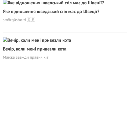
Яке відношення шведський стіл має до Швеції?
smörgåsbord 🇸🇪
Вечір, коли мені привезли кота
Майже завжди правий кіт