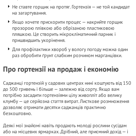
Не ставте горщик на протяг. Гортензія — не той кандидат
на загартування.
Якщо хочете прискорити процес — накрийте горщик
прозорою плівкою або обрізаною пластиковою
пляшкою. Це створить мікрокліматичний парник і
пришвидшить укорінення.
Для профілактики хвороб у вологу погоду можна один
раз обробити ґрунт слабким розчином марганцівки.
Про гортензії на продаж і економію
Саджанці гортензій у садових центрах нині коштують від 150
до 500 гpивень і більше — залежно від сорту. Якщо вам
потрібно засадити гортензіями цілу живопліт або велику
клумбу — це серйозна стаття витрат. Листкове розмноження
дозволяє отримати десятки саджанців практично
безкоштовно.
Деякі мої знайомі навіть продають молоді рослини сусідам
або на місцевих ярмарках. Дрібний, але приємний дохід — і