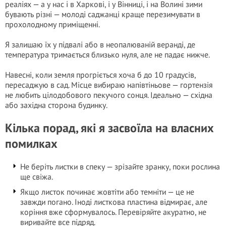
реаліях — а у нас і в Харкові, і у Вінниці, і на Волині зими
бувають різні — молоді саджанці краще перезимувати в
прохолодному приміщенні.
Я залишаю їх у підвалі або в неопалюваній веранді, де
температура тримається близько нуля, але не падає нижче.
Навесні, коли земля прогріється хоча б до 10 градусів,
пересаджую в сад. Місце вибираю напівтіньове — гортензія
не любить цілодобового пекучого сонця. Ідеально — східна
або захід­на сторона будинку.
Кілька порад, які я засвоїла на власних
помилках
Не беріть листки в спеку — зрізайте зранку, поки рослина
ще свіжа.
Якщо листок починає жовтіти або темніти — це не
завжди погано. Іноді листкова пластина відмирає, але
коріння вже сформувалось. Перевіряйте акуратно, не
виривайте все підряд.