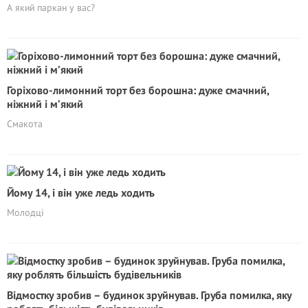
А який паркан у вас?
Горіхово-лимонний торт без борошна: дуже смачний,
ніжний і м’який
Смакота
Йому 14, і він уже ледь ходить
Молодці
Відмостку зробив – будинок зруйнував. Груба помилка, яку