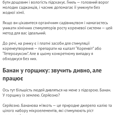
бути дощовим і вологість підскакує. Гниль — головний ворог
молодих саджанців, і часник допомагає її уникнути без
жодної хімії.
Якщо ви цікавитеся органічним садівництвом і намагаєтесь
уникати хімічних стимуляторів росту кореневої системи — цей
метод для вас ідеальний.
До речі, на ринку є і платні засоби для стимуляції
коренеутворення — препарати на кшталт “Коренвіт” або
“Гетероауксин”. Але в цьому конкретному випадку я
обходжуся без них.
Банан у горщику: звучить дивно, але
працює
Ось тут більшість людей дивляться на мене з підозрою. Банан.
У горщику із землею. Серйозно?
Серйозно. Бананова м’якоть — це природне джерело калію та
цілого набору мікроелементів, які стимулюють ріст