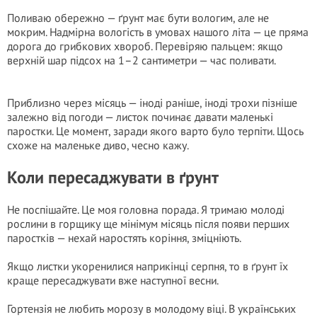
Поливаю обережно — ґрунт має бути вологим, але не
мокрим. Надмірна вологість в умовах нашого літа — це пряма
дорога до грибкових хвороб. Перевіряю пальцем: якщо
верхній шар підсох на 1–2 сантиметри — час поливати.
Приблизно через місяць — іноді раніше, іноді трохи пізніше
залежно від погоди — листок починає давати маленькі
паростки. Це момент, заради якого варто було терпіти. Щось
схоже на маленьке диво, чесно кажу.
Коли пересаджувати в ґрунт
Не поспішайте. Це моя головна порада. Я тримаю молоді
рослини в горщику ще мінімум місяць після появи перших
паростків — нехай наростять коріння, зміцніють.
Якщо листки укоренилися наприкінці серпня, то в ґрунт їх
краще пересаджувати вже наступної весни.
Гортензія не любить морозу в молодому віці. В українських