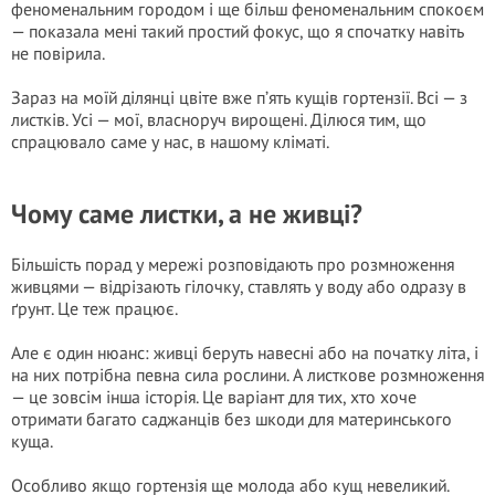
феноменальним городом і ще більш феноменальним спокоєм
— показала мені такий простий фокус, що я спочатку навіть
не повірила.
Зараз на моїй ділянці цвіте вже п’ять кущів гортензії. Всі — з
листків. Усі — мої, власноруч вирощені. Ділюся тим, що
спрацювало саме у нас, в нашому кліматі.
Чому саме листки, а не живці?
Більшість порад у мережі розповідають про розмноження
живцями — відрізають гілочку, ставлять у воду або одразу в
ґрунт. Це теж працює.
Але є один нюанс: живці беруть навесні або на початку літа, і
на них потрібна певна сила рослини. А листкове розмноження
— це зовсім інша історія. Це варіант для тих, хто хоче
отримати багато саджанців без шкоди для материнського
куща.
Особливо якщо гортензія ще молода або кущ невеликий.