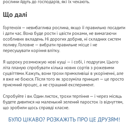
рослини йдуть до господарів, які їх чекають.
Що далі
Гортензія — невибаглива рослина, якщо її правильно посадити
і дати час. Вона буде рости і цвісти роками, не вимагаючи
особливих вкладень. Ні дорогих добрив, ні складних систем
поливу. Головне — вибрати правильне місце і не
пересушувати коріння влітку.
Я щороку розмножую нові кущі — і собі, і подругам. Цього
літа планую спробувати кілька нових сортів з рожевими
суцвіттями. Кажуть, вони трохи примхливіші в укоріненні, але
я вже не боюся. Після того як зрозуміла принцип — це просто
приємний процес, а не страшний експеримент.
Спробуйте і ви. Один листок, трохи терпіння — і через місяць
будете дивитися на маленький зелений паросток із відчуттям,
що зробили щось справді класне.
БУЛО ЦІКАВО? РОЗКАЖІТЬ ПРО ЦЕ ДРУЗЯМ!