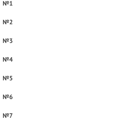
№1
№2
№3
№4
№5
№6
№7