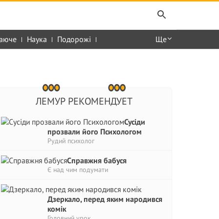
аюче
Наука
Подорожі
Ще
ЛЕМУР РЕКОМЕНДУЕТ
Сусіди
прозвали його Психологом
Рудий психолог
Справжня бабуся
Є над чим подумати
Дзеркало, перед яким народився
комік
Головний урок