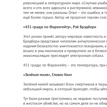
революцией в литературном мире. «Смутная улыбк
всего и ото всех адвоката и растерянной, невинно
тем не менее, они реальны. Опыт – это ошибки, в 
ещё более горько. Автор не пророчит героям счаст
«451 градус по Фаренгейту», Рэй Брэдбери
Этот роман принёс автору мировую известность и 
Бредбери представил читателям антиутопическое 
издания безжалостно уничтожаются пожарными, а 
вошло в умы миллионов и превратило их в безвол
инакомыслящих преследует электронная собака.
451 градус по Фаренгейту – это температура, при 
«Зелёная миля», Стивен Кинг
Зелёной милей называют блок смертников в тюрьм
небольшой мирок, в который приходят, чтобы уйти 
Тут были разные преступники, но недавно поступ
в жестоком убийстве, но на самом деле он не оби