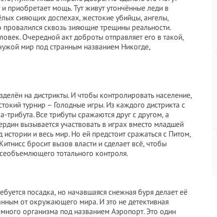
 и приобретает мощь. Тут живут утончённые леди в
лых сияющих доспехах, жестокие убийцы, ангелы,
то провалился сквозь зияющие трещины реальности.
овек. Очередной акт доброты отправляет его в такой,
 чужой мир под странным названием Никогде,
делён на дистрикты. И чтобы контролировать население,
токий турнир – Голодные игры. Из каждого дистрикта с
трибута. Все трибуты сражаются друг с другом, а
ердин вызывается участвовать в играх вместо младшей
 истории и весь мир. Но ей предстоит сражаться с Питом,
Китнисс бросит вызов власти и сделает всё, чтобы
всеобъемлющего тотального контроля.
буется посадка, но начавшаяся снежная буря делает её
нным от окружающего мира. И это не детективная
омного организма под названием Аэропорт. Это один