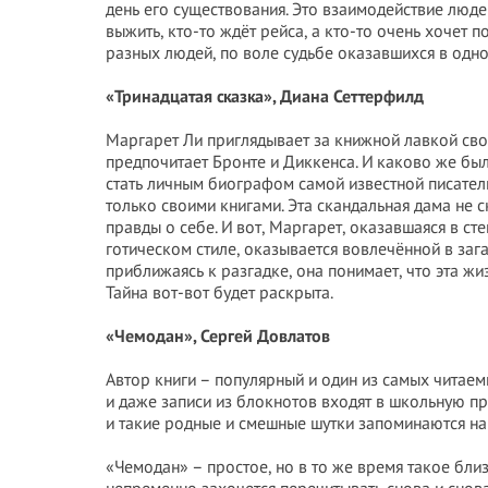
день его существования. Это взаимодействие людей
выжить, кто-то ждёт рейса, а кто-то очень хочет 
разных людей, по воле судьбе оказавшихся в одно
«Тринадцатая сказка», Диана Сеттерфилд
Маргарет Ли приглядывает за книжной лавкой св
предпочитает Бронте и Диккенса. И каково же бы
стать личным биографом самой известной писател
только своими книгами. Эта скандальная дама не
правды о себе. И вот, Маргарет, оказавшаяся в с
готическом стиле, оказывается вовлечённой в заг
приближаясь к разгадке, она понимает, что эта ж
Тайна вот-вот будет раскрыта.
«Чемодан», Сергей Довлатов
Автор книги – популярный и один из самых читаемы
и даже записи из блокнотов входят в школьную пр
и такие родные и смешные шутки запоминаются на
«Чемодан» – простое, но в то же время такое бли