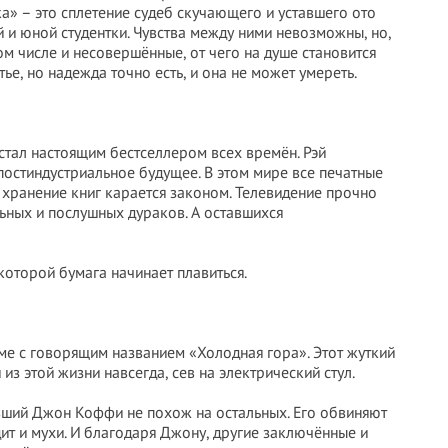
а» – это сплетение судеб скучающего и уставшего ото
й и юной студентки. Чувства между ними невозможны, но,
том числе и несовершённые, от чего на душе становится
ье, но надежда точно есть, и она не может умереть.
стал настоящим бестселлером всех времён. Рэй
постиндустриальное будущее. В этом мире все печатные
хранение книг карается законом. Телевидение прочно
ьных и послушных дураков. А оставшихся
которой бумага начинает плавиться.
е с говорящим названием «Холодная гора». Этот жуткий
из этой жизни навсегда, сев на электрический стул.
ивший Джон Коффи не похож на остальных. Его обвиняют
дит и мухи. И благодаря Джону, другие заключённые и