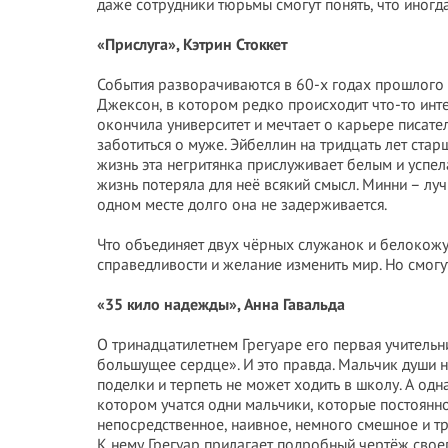
даже сотрудники тюрьмы смогут понять, что иногда
«Прислуга», Кэтрин Стоккет
События разворачиваются в 60-х годах прошлого 
Джексон, в котором редко происходит что-то инт
окончила университет и мечтает о карьере писате
заботиться о муже. Эйбеллин на тридцать лет ста
жизнь эта негритянка прислуживает белым и успела
жизнь потеряла для неё всякий смысл. Минни – лу
одном месте долго она не задерживается.
Что объединяет двух чёрных служанок и белокож
справедливости и желание изменить мир. Но смогу
«35 кило надежды», Анна Гавальда
О тринадцатилетнем Грегуаре его первая учительни
большущее сердце». И это правда. Мальчик души н
поделки и терпеть не может ходить в школу. А одна
котором учатся одни мальчики, которые постоянно
непосредственное, наивное, немного смешное и тро
К нему Грегуар прилагает подробный чертёж своег