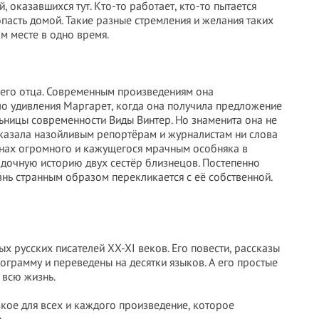
, оказавшихся тут. Кто-то работает, кто-то пытается
попасть домой. Такие разные стремления и желания таких
м месте в одно время.
оего отца. Современным произведениям она
ло удивления Маргарет, когда она получила предложение
ьницы современности Виды Винтер. Но знаменита она не
 сказала назойливым репортёрам и журналистам ни слова
тенах огромного и кажущегося мрачным особняка в
адочную историю двух сестёр близнецов. Постепенно
изнь странным образом перекликается с её собственной.
х русских писателей XX-XI веков. Его повести, рассказы
ограмму и переведены на десятки языков. А его простые
 всю жизнь.
зкое для всех и каждого произведение, которое