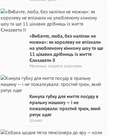
«Вибачте, люба, без наліпки не
можна»: як королеву не впізнали
на улюбленому кінному шоу та ще
11 цікавих дрібниць із життя
Єлизавети II
Маленькі секрети королеви
Кинула губку для миття посуду в
пральну машину — і не
пожалкувала: простий трюк, який
рятує одяг
Цікаво