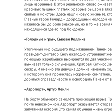
лишь избранные. В этой реальности слово оживает
красивых пышных платьях, храбрые рыцари в тяжё
святые и монстры. Здесь нашли новую жизнь те, к
Главный герой Ричард – добродушный молодой чел
казалось бы, до боли знакомый, но в то же время
находящийся где-то под Лондоном.
«Голодные игры», Сьюзен Коллинз
Утопичный мир будущего под названием Панем раз
президент-диктатор Сноу ежегодно устраивает жес
помощью жеребьёвки выбирается по два участника-
выживает только сильнейший. Храбрая Китнисс Эв
сестры. И именно эта девушка должна изменить ход
к которому она прониклась искренней симпатией. 
добиться справедливости и освободить Панем от 
«Аэропорт», Артур Хейли
На борту обычного самолёта произошёл взрыв. Тре
почти невозможной. Аэропорт оказывается оторва
запутанная история. Это самая обычная жизнь огр