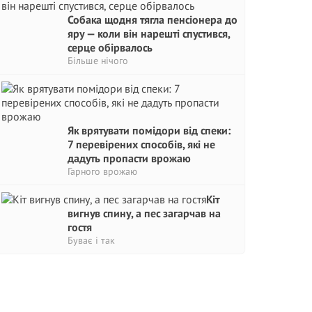
Собака щодня тягла пенсіонера до
яру — коли він нарешті спустився,
серце обірвалось
Більше нічого
Як врятувати помідори від спеки:
7 перевірених способів, які не
дадуть пропасти врожаю
Гарного врожаю
Кіт
вигнув спину, а пес загарчав на
гостя
Буває і так