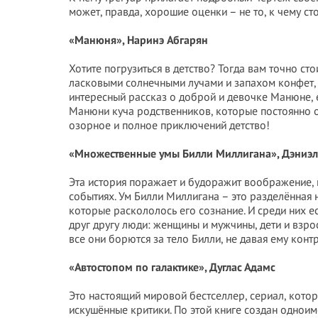
может, правда, хорошие оценки – не то, к чему ст
«Манюня», Наринэ Абгарян
Хотите погрузиться в детство? Тогда вам точно сто
ласковыми солнечными лучами и запахом конфет, 
интересный рассказ о доброй и девочке Манюне, е
Манюни куча родственников, которые постоянно ок
озорное и полное приключений детство!
«Множественные умы Билли Миллигана», Дэниэл
Эта история поражает и будоражит воображение, н
событиях. Ум Билли Миллигана – это разделённая 
которые раскололось его сознание. И среди них 
друг другу люди: женщины и мужчины, дети и взр
все они борются за тело Билли, не давая ему конт
«Автостопом по галактике», Дуглас Адамс
Это настоящий мировой бестселлер, сериал, котор
искушённые критики. По этой книге создан однои