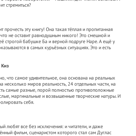
оит стремиться?
ит прочесть эту книгу! Она такая тёплая и пропитанная
что не оставит равнодушным никого! Это смешной и
ё строгой бабушке Ба и верной подруге Наре. А ещё у
азываются в самых курьёзных ситуациях. Это и есть
 Киз
о, что самое удивительное, она основана на реальных
на несколько миров реальность, 24 отдельных части, на
есть самые разные, порой полностью противоположные
ослые, маргинальные и возвышенные творческие натуры. И
ролировать себя.
ый любят все без исключения: и читатели, и даже
мённый фильм, сценаристом которого стал сам Дуглас