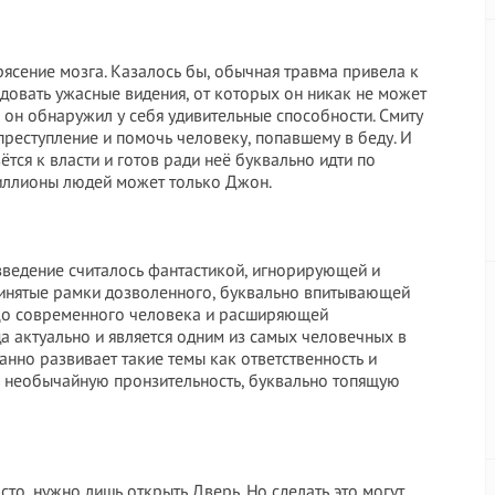
ясение мозга. Казалось бы, обычная травма привела к
овать ужасные видения, от которых он никак не может
ы он обнаружил у себя удивительные способности. Смиту
реступление и помочь человеку, попавшему в беду. И
тся к власти и готов ради неё буквально идти по
миллионы людей может только Джон.
изведение считалось фантастикой, игнорирующей и
инятые рамки дозволенного, буквально впитывающей
цо современного человека и расширяющей
а актуально и является одним из самых человечных в
нно развивает такие темы как ответственность и
, необычайную пронзительность, буквально топящую
осто, нужно лишь открыть Дверь. Но сделать это могут