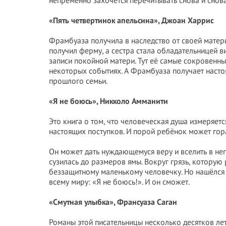
непременно захочется перечитывать снова и снова
«Пять четвертинок апельсина», Джоан Харрис
Фрамбуаза получила в наследство от своей матери
получил ферму, а сестра стала обладательницей в
записи покойной матери. Тут её самые сокровенны
некоторых событиях. А Фрамбуаза получает насто
прошлого семьи.
«Я не боюсь», Никколо Амманити
Это книга о том, что человеческая душа измеряет
настоящих поступков. И порой ребёнок может гор
Он может дать нуждающемуся веру и вселить в нег
сузилась до размеров ямы. Вокруг грязь, которую 
беззащитному маленькому человечку. Но нашёлся 
всему миру: «Я не боюсь!». И он сможет.
«Смутная улыбка», Франсуаза Саган
Романы этой писательницы несколько десятков ле