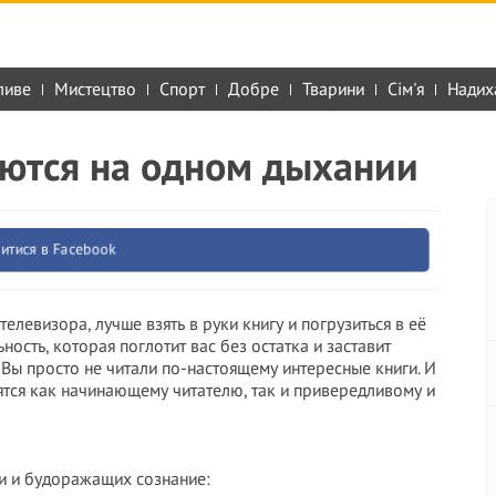
ливе
Мистецтво
Спорт
Добре
Тварини
Сім'я
Надих
аются на одном дыхании
итися в Facebook
елевизора, лучше взять в руки книгу и погрузиться в её
ость, которая поглотит вас без остатка и заставит
 Вы просто не читали по-настоящему интересные книги. И
ятся как начинающему читателю, так и привередливому и
ии и будоражащих сознание: