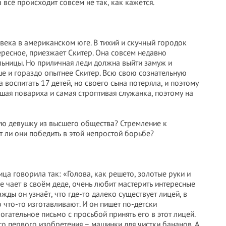
 всё происходит совсем не так, как кажется.
века в американском юге. В тихий и скучный городок
ересное, приезжает Скитер. Она совсем недавно
льницы. Но приличная леди должна выйти замуж и
рше и гораздо опытнее Скитер. Всю свою сознательную
 воспитать 17 детей, но своего сына потеряла, и поэтому
чшая повариха и самая строптивая служанка, поэтому на
ую девушку из высшего общества? Стремление к
т ли они победить в этой непростой борьбе?
ца говорила так: «Голова, как решето, золотые руки и
е чает в своём деде, очень любит мастерить интересные
жды он узнаёт, что где-то далеко существует лицей, в
 что-то изготавливают. И он пишет по-детски
гательное письмо с просьбой принять его в этот лицей.
о первого изобретения – машинки для чистки бананов. А