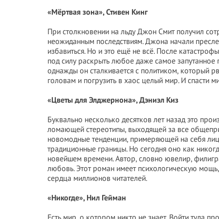
«Мёртвая зона», Стивен Кинг
При столкновении на льду Джон Смит получил сотр
неожиданным последствиям. Джона начали преслед
избавиться. Но и это ещё не всё. После катастроф
под силу раскрыть любое даже самое запутанное п
однажды он сталкивается с политиком, который рвё
головам и погрузить в хаос целый мир. И спасти 
«Цветы для Элджернона», Дэниэл Киз
Буквально несколько десятков лет назад это про
ломающей стереотипы, выходящей за все общепр
новомодные тенденции, примеряющей на себя ли
традиционные границы. Но сегодня оно как никогд
новейшем времени. Автор, словно ювелир, филигра
любовь. Этот роман имеет психологическую мощь
сердца миллионов читателей.
«Никогде», Нил Гейман
Есть мир, о котором никто не знает. Войти туда пр