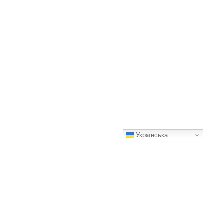
Українська
Як я перефарбувала свою гортензію з рожевої на блакитну:
особистий досвід
Спробуйте