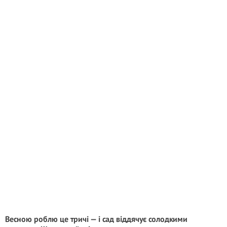
Весною роблю це тричі — і сад віддячує солодкими