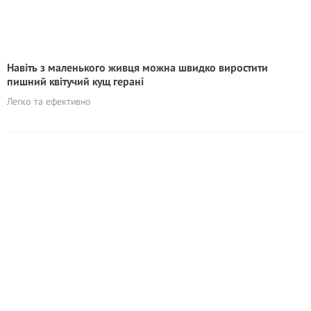
Навіть з маленького живця можна швидко виростити
пишний квітучий кущ герані
Легко та ефективно