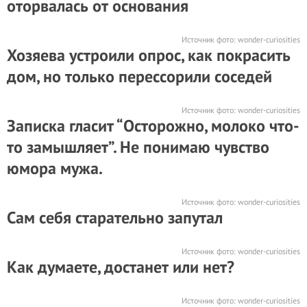
оторвалась от основания
Источник фото:
wonder-curiosities
Хозяева устроили опрос, как покрасить
дом, но только перессорили соседей
Источник фото:
wonder-curiosities
Записка гласит “Осторожно, молоко что-
то замышляет”. Не понимаю чувство
юмора мужа.
Источник фото:
wonder-curiosities
Сам себя старательно запутал
Источник фото:
wonder-curiosities
Как думаете, достанет или нет?
Источник фото:
wonder-curiosities