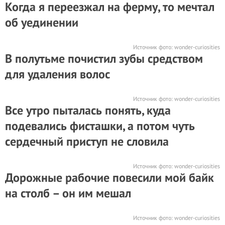
Когда я переезжал на ферму, то мечтал
об уединении
Источник фото:
wonder-curiosities
В полутьме почистил зубы средством
для удаления волос
Источник фото:
wonder-curiosities
Все утро пыталась понять, куда
подевались фисташки, а потом чуть
сердечный приступ не словила
Источник фото:
wonder-curiosities
Дорожные рабочие повесили мой байк
на столб – он им мешал
Источник фото:
wonder-curiosities