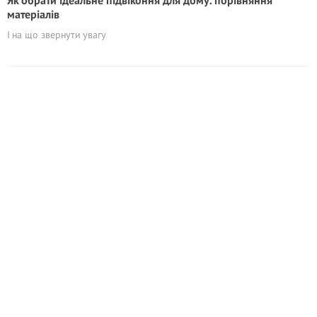
Як обрати ідеальне підвіконня для дому: порівняння
матеріалів
І на що звернути увагу