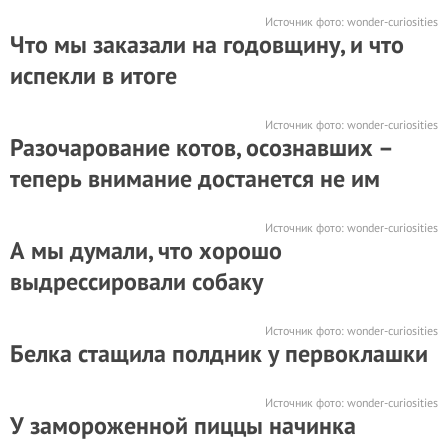
Источник фото:
wonder-curiosities
Что мы заказали на годовщину, и что
испекли в итоге
Источник фото:
wonder-curiosities
Разочарование котов, осознавших –
теперь внимание достанется не им
Источник фото:
wonder-curiosities
А мы думали, что хорошо
выдрессировали собаку
Источник фото:
wonder-curiosities
Белка стащила полдник у первоклашки
Источник фото:
wonder-curiosities
У замороженной пиццы начинка