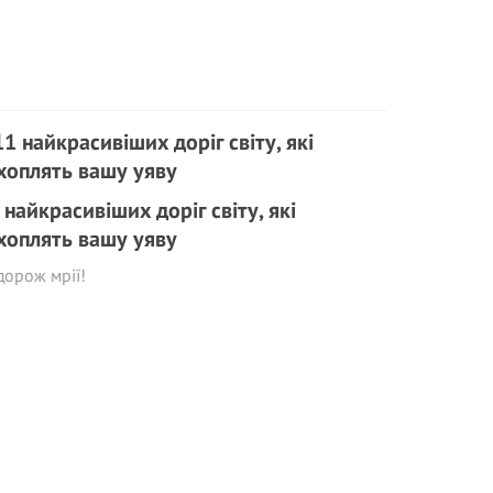
 найкрасивіших доріг світу, які
хоплять вашу уяву
дорож мрії!