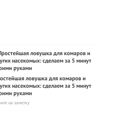
остейшая ловушка для комаров и
угих насекомых: сделаем за 5 минут
оими руками
ите на заметку