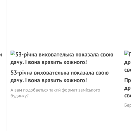
53-річна вихователька показала свою
дачу. І вона вразить кожного!
Пр
др
А вам подобається такий формат заміського
св
будинку?
Бер