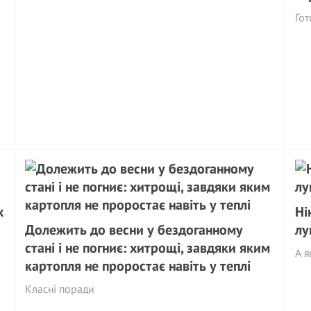
Гот
х
Ні
Долежить до весни у бездоганному
лу
стані і не погниє: хитрощі, завдяки яким
А я
картопля не проростає навіть у теплі
Класні поради