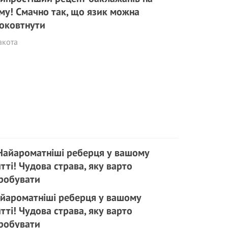
му! Смачно так, що язик можна
оковтнути
акота
йароматніші реберця у вашому
тті! Чудова страва, яку варто
робувати