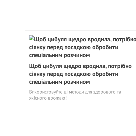
Щоб цибуля щедро вродила, потрібно
сіянку перед посадкою обробити
спеціальним розчином
Використовуйте ці методи для здорового та
якісного врожаю!