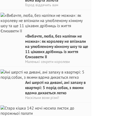
вона варта золота
Город віддячить вам
«Вибачте, люба, без наліпки не
можна»: як королеву не впізнали
на улюбленому кінному шоу та ще
11 цікавих дрібниць із життя
Єлизавети II
Маленькі секрети королеви
Ані шерсті на дивані, ані запаху в
квартирі: 5 порід собак, з якими
вдома дихається легко
Наскільки вони різні!