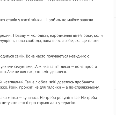
их етапів у житті жінки — і робить це майже завжди
редині. Позаду — молодість, народження дітей, роки, коли
мудрість, нова свобода, нова версія себе, яка ще тільки
оводиться самій. Вона часто почувається невидимою.
ункими силуетами,. А жінка за п’ятдесят — вона просто
фон. Але не для тих, хто вміє дивитися.
й, незгладний. Там є любов, якій довелось пробачати.
важко. Роки, прожиті не для галочки — а по-справжньому.
така жінка — зупинись. Не треба розуміти все. Не треба
о цитувати статті про гормональну терапію.