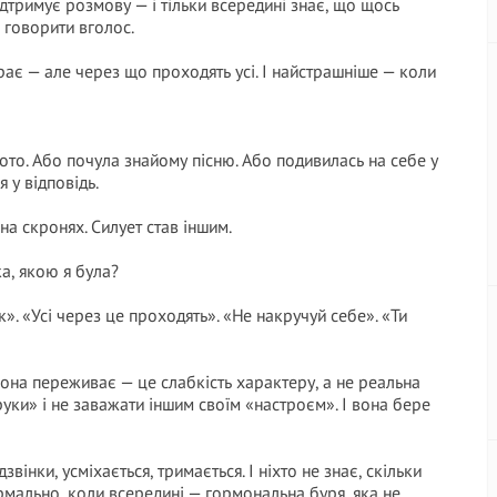
підтримує розмову — і тільки всередині знає, що щось
 говорити вголос.
рає — але через що проходять усі. І найстрашніше — коли
ото. Або почула знайому пісню. Або подивилась на себе у
 у відповідь.
на скронях. Силует став іншим.
ка, якою я була?
ік». «Усі через це проходять». «Не накручуй себе». «Ти
вона переживає — це слабкість характеру, а не реальна
 руки» і не заважати іншим своїм «настроєм». І вона бере
дзвінки, усміхається, тримається. І ніхто не знає, скільки
ормально, коли всередині — гормональна буря, яка не