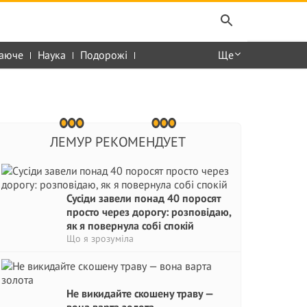
аюче
Наука
Подорожі
Ще
ЛЕМУР РЕКОМЕНДУЕТ
Сусіди завели понад 40 поросят
просто через дорогу: розповідаю,
як я повернула собі спокій
Що я зрозуміла
Не викидайте скошену траву —