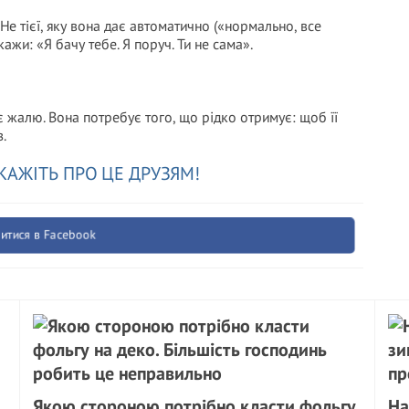
 Не тієї, яку вона дає автоматично («нормально, все
кажи: «Я бачу тебе. Я поруч. Ти не сама».
є жалю. Вона потребує того, що рідко отримує: щоб її
.
КАЖІТЬ ПРО ЦЕ ДРУЗЯМ!
итися в Facebook
Якою стороною потрібно класти фольгу
На