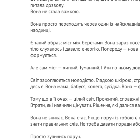
питала дозволу.
Вона не стала важкою.
Вона просто переходить через один із найскладніш
наодинці.
Є такий образ: міст між берегами. Вона зараз посе
тіло слухалось і давало енергію. Попереду — нова 
формується.
Але сам міст — хиткий. Туманний. І йти по ньому д
Світ захоплюється молодістю. Гладкою шкірою, стр
десь є. Вона мама, бабуся, колега, сусідка. Вона — 
Тому що в її очах — цілий світ. Прожитий, справжні
Втрати, які навчили цінувати. Рішення, які далися 
Вона не зникає. Вона стає. Якщо поруч із тобою є 
знати правильних слів. Не треба давати поради аб
Просто зупинись поруч.