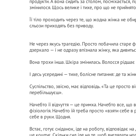
продукти. А вона сидить за столом, посміхається, 
змінилося. Щось велике і тихе, про що не прийнято
Її тіло проходить через те, що жодна жінка не оби
сльози приходять без приводу.
Не через якусь трагедію. Просто побачила старе ф
дзеркало — і не одразу впізнала жінку, яка дивиться
Вона трохи інша. Шкіра змінилась. Волосся рідшає 
І десь усередині — тихе, болісне питання: де та жін
Суспільство, звісно, має відповідь. «Та це просто в
перебільшуєш».
Начебто її відчуття — це примха. Начебто все, що 
фізіологія. Начебто їй треба просто «взяти себе в
себе в руки. Щодня.
Встає, готує сніданок, іде на роботу, відповідає на 
це коштує. Скільки сил іде на те, щоб виглядати н