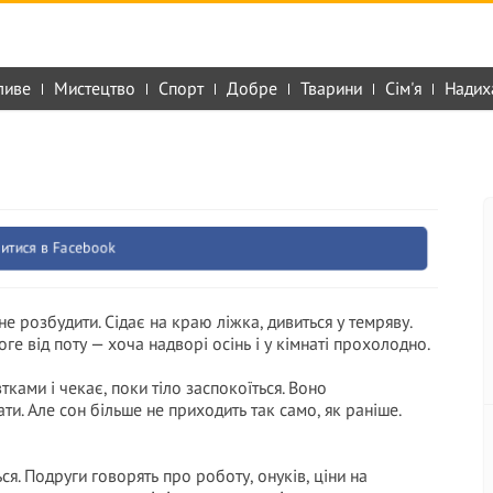
ливе
Мистецтво
Спорт
Добре
Тварини
Сім'я
Надих
итися в Facebook
не розбудити. Сідає на краю ліжка, дивиться у темряву.
ге від поту — хоча надворі осінь і у кімнаті прохолодно.
тками і чекає, поки тіло заспокоїться. Воно
ти. Але сон більше не приходить так само, як раніше.
ься. Подруги говорять про роботу, онуків, ціни на