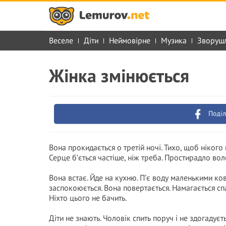
Веселе
Діти
Неймовірне
Музика
Зворуш
Жінка змінюється
Поділ
Вона прокидається о третій ночі. Тихо, щоб нікого 
Серце б’ється частіше, ніж треба. Простирадло воло
Вона встає. Йде на кухню. П’є воду маленькими ков
заспокоюється. Вона повертається. Намагається спа
Ніхто цього не бачить.
Діти не знають. Чоловік спить поруч і не здогадуєт