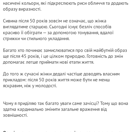
насичені кольори, які підкреслюють риси обличчя та додають
образу виразності.
Сивина після 50 років зовсім не означає, що жінка
виглядатиме старшою. Сьогодні існує безліч способів
красиво її обіграти — за допомогою тонування, вдалої
стрижки чи стильного укладання.
Багато хто починає замислюватися про свій майбутній образ
ще після 45 років, і це цілком природно. Готовність до змін
допомагає легше приймати нові етапи життя.
До того ж сучасні жінки дедалі частіше доводять власним
прикладом: після 50 років життя може бути не менш
яскравим, ніж у молодості.
Чому я приділяю так багато уваги саме зачісці? Тому що вона
здатна кардинально змінити загальне враження від
зовнішності.