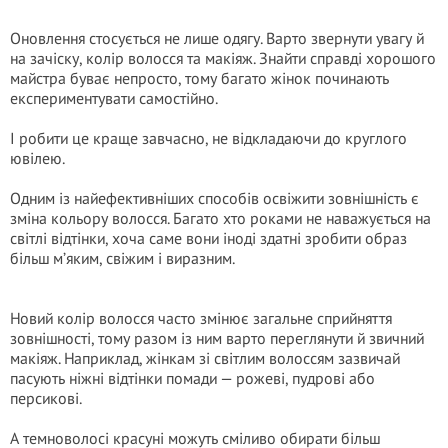
Оновлення стосується не лише одягу. Варто звернути увагу й
на зачіску, колір волосся та макіяж. Знайти справді хорошого
майстра буває непросто, тому багато жінок починають
експериментувати самостійно.
І робити це краще завчасно, не відкладаючи до круглого
ювілею.
Одним із найефективніших способів освіжити зовнішність є
зміна кольору волосся. Багато хто роками не наважується на
світлі відтінки, хоча саме вони іноді здатні зробити образ
більш м’яким, свіжим і виразним.
Новий колір волосся часто змінює загальне сприйняття
зовнішності, тому разом із ним варто переглянути й звичний
макіяж. Наприклад, жінкам зі світлим волоссям зазвичай
пасують ніжні відтінки помади — рожеві, пудрові або
персикові.
А темноволосі красуні можуть сміливо обирати більш