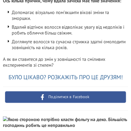
Ось кілька причин, чому вдала зачіска має таке значення:
Допомагає візуально пом’якшити вікові зміни та
зморшки.
Вдалий відтінок волосся відволікає увагу від недоліків і
робить обличчя більш свіжим.
Доглянуте волосся та сучасна стрижка здатні омолодити
зовнішність на кілька років.
А як ви ставитеся до змін у зовнішності та сміливих
експериментів зі стилем?
БУЛО ЦІКАВО? РОЗКАЖІТЬ ПРО ЦЕ ДРУЗЯМ!
Поділитися в Facebook