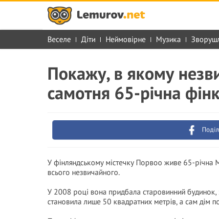
Веселе
Діти
Неймовірне
Музика
Зворуш
Покажу, в якому нез
самотня 65-річна фін
Поділ
У фінляндському містечку Порвоо живе 65-річна
всього незвичайного.
У 2008 році вона придбала старовинний будинок, 
становила лише 50 квадратних метрів, а сам дім 