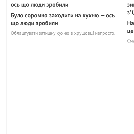
Було соромно заходити на кухню — ось
що люди зробили
На
це
Облаштувати затишну кухню в хрущовці непросто.
См