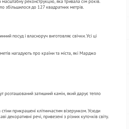
 масштабну реконструкцію, яка тривала сім років.
тло збільшилося до 127 квадратних метрів.
ий посуд і власноруч виготовляє свічки. Усі ці
метів нагадують про країни та міста, які Марджо
Тут розташований затишний камін, який дарує тепло
 стіни прикрашені клітинчастим візерунком. Усюди
ві декоративні речі, привезені з різних куточків світу.