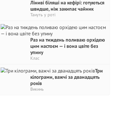
Ліниві біляші на кефірі: готуються
швидше, ніж закипає чайник
Тануть у роті
Раз на тиждень поливаю орхідею
цим настоєм — і вона цвіте без
упину
Клас
Три
кілограми, важчі за дванадцять
років
Викинь