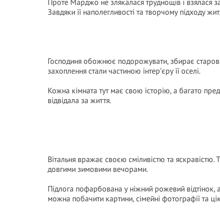
Проте Марджо не злякалася труднощів і взялася за
Завдяки її наполегливості та творчому підходу жи
Господиня обожнює подорожувати, збирає старовинн
захоплення стали частиною інтер’єру її оселі.
Кожна кімната тут має свою історію, а багато пред
відвідала за життя.
Вітальня вражає своєю сміливістю та яскравістю. 
довгими зимовими вечорами.
Підлога пофарбована у ніжний рожевий відтінок, а
можна побачити картини, сімейні фотографії та ціка