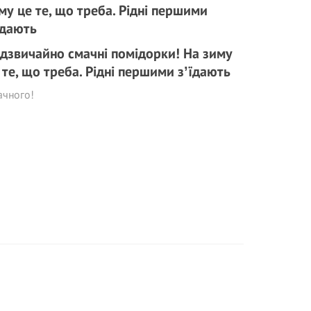
дзвичайно смачні помідорки! На зиму
 те, що треба. Рідні першими зʼїдають
ачного!