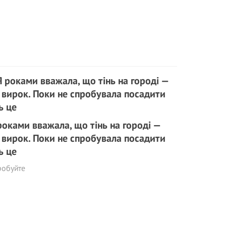
роками вважала, що тінь на городі —
 вирок. Поки не спробувала посадити
ь це
робуйте