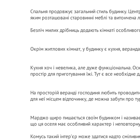
Спальня продовжує загальний стиль будинку. Центр
яким розташовані старовинні меблі та витончена 
Безліч милих дрібниць додають кімнаті особливог
Окрім житлових кімнат, у будинку є кухня, веранда 
Кухня хоч і невелика, але дуже функціональна. Ос
простір для приготування їжі. Тут є все необхідне
На просторій веранді господиня любить проводити
для неї місцем відпочинку, де можна забути про ту
Марджо щиро пишається своїм будинком і називає
що ця оселя має особливий характер і неповторн
Комусь такий інтер’єр може здатися надто сміливи