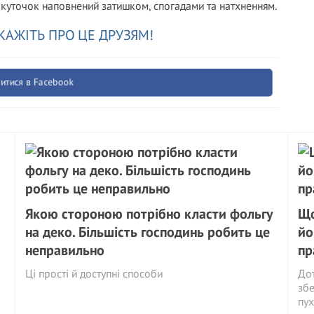
н куточок наповнений затишком, спогадами та натхненням.
КАЖІТЬ ПРО ЦЕ ДРУЗЯМ!
итися в Facebook
Якою стороною потрібно класти фольгу
Що
на деко. Більшість господинь робить це
йо
неправильно
пр
Ці прості й доступні способи
Дот
збе
пух