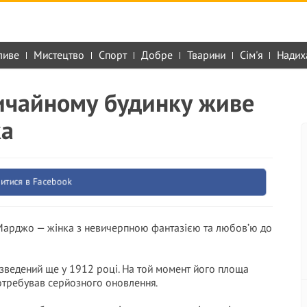
ливе
Мистецтво
Спорт
Добре
Тварини
Сім'я
Надих
вичайному будинку живе
ка
итися в Facebook
 Марджо — жінка з невичерпною фантазією та любов’ю до
зведений ще у 1912 році. На той момент його площа
потребував серйозного оновлення.