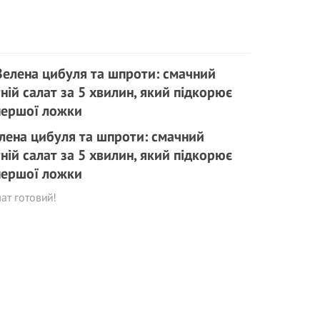
лена цибуля та шпроти: смачний
тній салат за 5 хвилин, який підкорює
першої ложки
ат готовий!