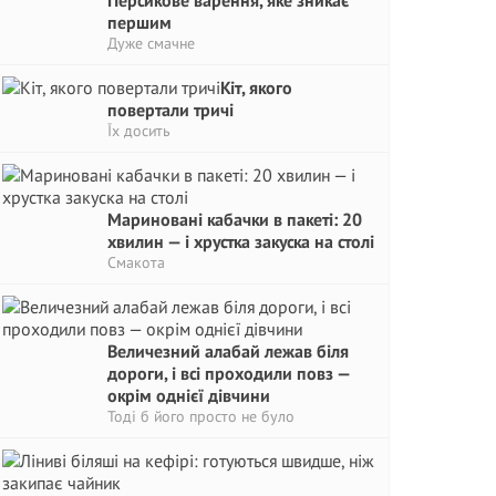
Персикове варення, яке зникає
першим
Дуже смачне
Кіт, якого
повертали тричі
Їх досить
Мариновані кабачки в пакеті: 20
хвилин — і хрустка закуска на столі
Смакота
Величезний алабай лежав біля
дороги, і всі проходили повз —
окрім однієї дівчини
Тоді б його просто не було