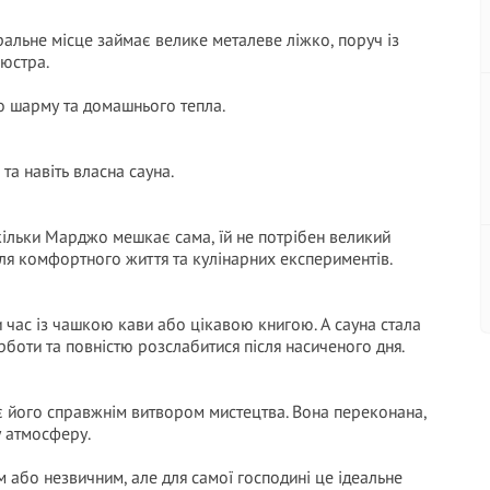
альне місце займає велике металеве ліжко, поруч із
люстра.
о шарму та домашнього тепла.
та навіть власна сауна.
кільки Марджо мешкає сама, їй не потрібен великий
 для комфортного життя та кулінарних експериментів.
 час із чашкою кави або цікавою книгою. А сауна стала
рботи та повністю розслабитися після насиченого дня.
 його справжнім витвором мистецтва. Вона переконана,
у атмосферу.
м або незвичним, але для самої господині це ідеальне