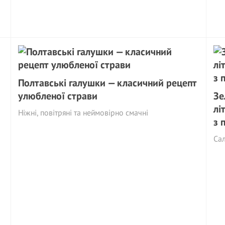
Полтавські галушки — класичний рецепт
улюбленої страви
Зе
лі
Ніжні, повітряні та неймовірно смачні
з 
Сал