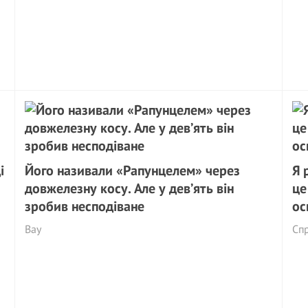
і
Його називали «Рапунцелем» через
Я 
довжелезну косу. Але у дев’ять він
це
зробив несподіване
ос
Вау
Сп