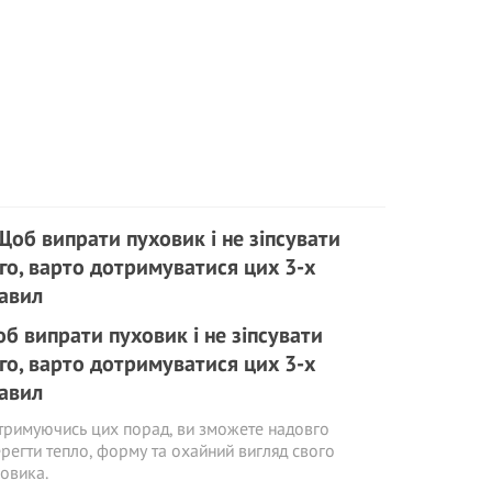
б випрати пуховик і не зіпсувати
го, варто дотримуватися цих 3-х
авил
римуючись цих порад, ви зможете надовго
регти тепло, форму та охайний вигляд свого
овика.