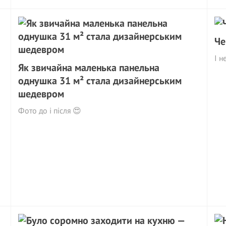
Че
І н
Як звичайна маленька панельна
однушка 31 м² стала дизайнерським
шедевром
Фото до і після 😍