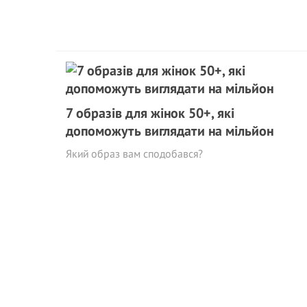
7 образів для жінок 50+, які
допоможуть виглядати на мільйoн
Який образ вам сподобався?