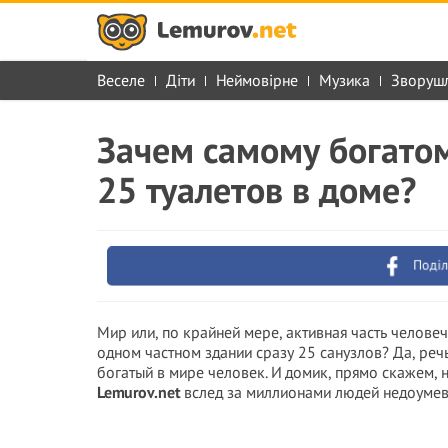
Веселе
Діти
Неймовірне
Музика
Зворуш
Зачем самому богатом
25 туалетов в доме?
Поділ
Мир или, по крайней мере, активная часть человече
одном частном здании сразу 25 санузлов? Да, реч
богатый в мире человек. И домик, прямо скажем, 
Lemurov.net
вслед за миллионами людей недоумевае