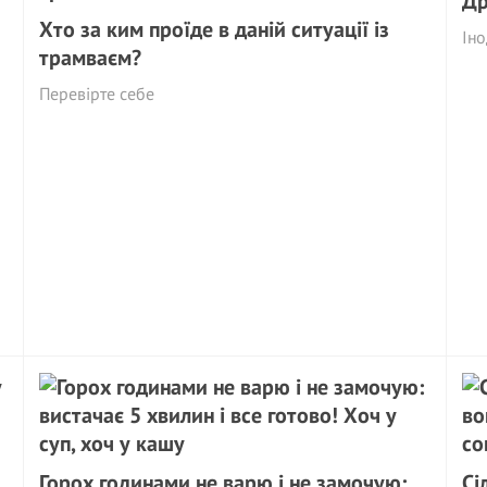
Др
Хто за ким проїде в даній ситуації із
Іно
трамваєм?
Перевірте себе
Горох годинами не варю і не замочую:
Сі