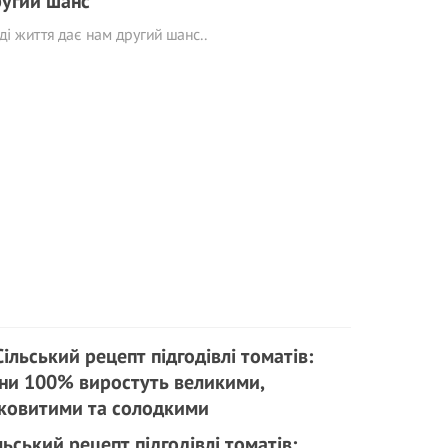
угий шанс
ді життя дає нам другий шанс..
льський рецепт підгодівлі томатів: