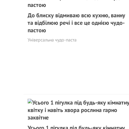
До блиску відмиваю всю кухню, ванну
та відбілюю речі і все це однією чудо-
пастою
Універсальна чудо-паста
Усього 1 пiгулка під будь-яку кімнатну