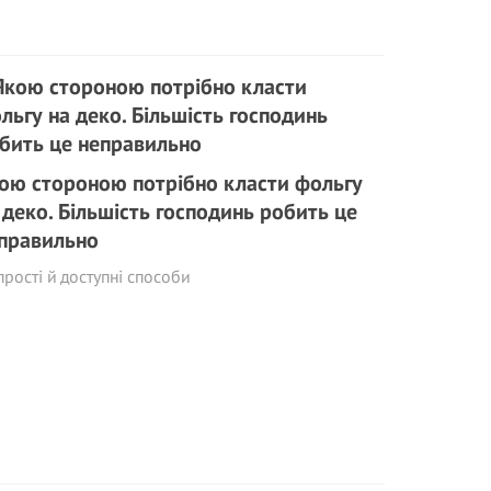
ою стороною потрібно класти фольгу
 деко. Більшість господинь робить це
правильно
прості й доступні способи