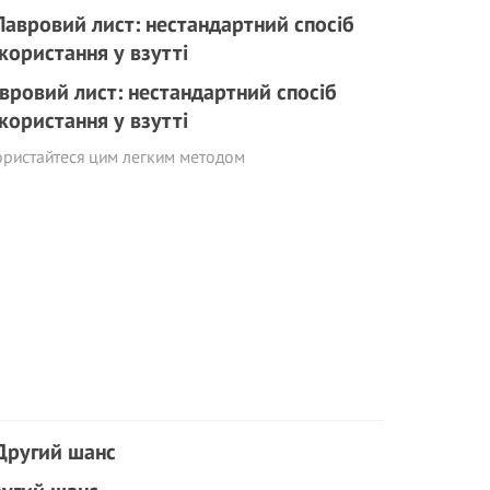
вровий лист: нестандартний спосіб
користання у взутті
ристайтеся цим легким методом