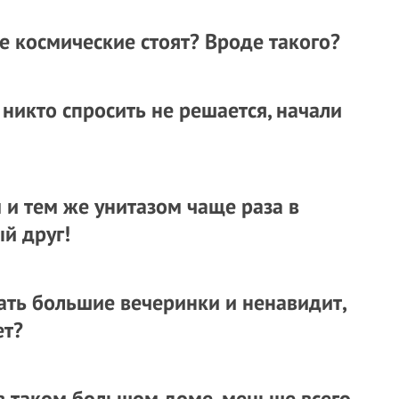
ке космические стоят? Вроде такого?
никто спросить не решается, начали
 и тем же унитазом чаще раза в
й друг!
рать большие вечеринки и ненавидит,
ет?
в таком большом доме, меньше всего