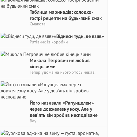
Таблиця маринадів: солодко-
гострі рецепти на будь-який смак
Смакота
«Віднеси туди, де взяв»
Рятівник із коробки
Микола Петрович не любив
кінець зими
Тепер удома на нього хтось чекав.
Його називали «Рапунцелем»
через довжелезну косу. Але у
дев’ять він зробив несподіване
Вау