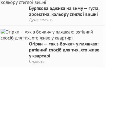
Бурякова аджика на зиму — густа,
ароматна, кольору стиглої вишні
Дуже смачна
Огірки — «як з бочки» у пляшках:
рятівний спосіб для тих, хто живе
у квартирі
Смакота