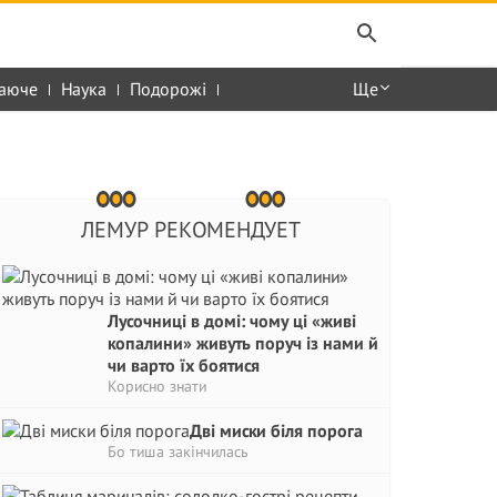
аюче
Наука
Подорожі
Ще
ЛЕМУР РЕКОМЕНДУЕТ
Лусочниці в домі: чому ці «живі
копалини» живуть поруч із нами й
чи варто їх боятися
Корисно знати
Дві миски біля порога
Бо тиша закінчилась