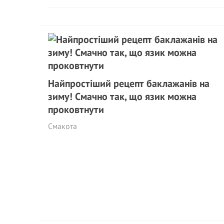
Найпростіший рецепт баклажанів на
зиму! Смачно так, що язик можна
проковтнути
Смакота