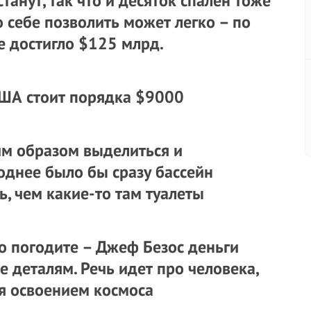
станут, так что и десяток спален тоже
о себе позволить может легко – по
е достигло $125 млрд.
США стоит порядка $9000
им образом выделиться и
годнее было бы сразу бассейн
, чем какие-то там туалеты
Но погодите – Джеф Безос деньги
е деталям. Речь идет про человека,
я освоением космоса