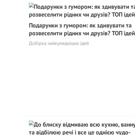
Подарунки з гумором: як здивувати та
розвеселити рідних чи друзів? ТОП ідей
Добірка найкумедніших ідей