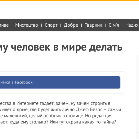
ливе
Мистецтво
Спорт
Добре
Тварини
Сім'я
Надих
у человек в мире делать
итися в Facebook
ства в Интернете гадает: зачем, ну зачем строить в
ь идет о доме, где будет жить лично Джеф Безос – самый
не маленький, целый особняк в столице. Но редакция
т: куда ему столько? Или тут скрыта какая-то тайна?