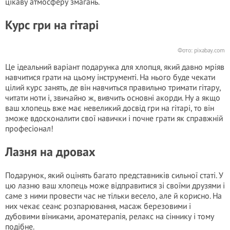
цікаву атмосферу змагань.
Курс гри на гітарі
Фото: pixabay.com
Це ідеальний варіант подарунка для хлопця, який давно мріяв
навчитися грати на цьому інструменті. На нього буде чекати
цілий курс занять, де він навчиться правильно тримати гітару,
читати ноти і, звичайно ж, вивчить основні акорди. Ну а якщо
ваш хлопець вже має невеликий досвід гри на гітарі, то він
зможе вдосконалити свої навички і почне грати як справжній
професіонал!
Лазня на дровах
Подарунок, який оцінять багато представників сильної статі. У
цю лазню ваш хлопець може відправитися зі своїми друзями і
саме з ними провести час не тільки весело, але й корисно. На
них чекає сеанс розпарювання, масаж березовими і
дубовими віниками, ароматерапія, релакс на сіннику і тому
подібне.