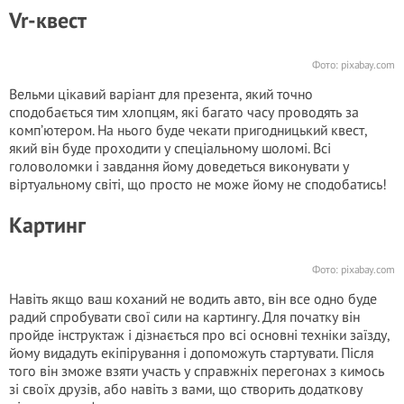
Vr-квест
Фото: pixabay.com
Вельми цікавий варіант для презента, який точно
сподобається тим хлопцям, які багато часу проводять за
комп’ютером. На нього буде чекати пригодницький квест,
який він буде проходити у спеціальному шоломі. Всі
головоломки і завдання йому доведеться виконувати у
віртуальному світі, що просто не може йому не сподобатись!
Картинг
Фото: pixabay.com
Навіть якщо ваш коханий не водить авто, він все одно буде
радий спробувати свої сили на картингу. Для початку він
пройде інструктаж і дізнається про всі основні техніки заїзду,
йому видадуть екіпірування і допоможуть стартувати. Після
того він зможе взяти участь у справжніх перегонах з кимось
зі своїх друзів, або навіть з вами, що створить додаткову