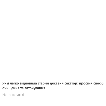
Як я легко відновила старий іржавий секатор: простий спосіб
очищення та заточування
Майте на увазі