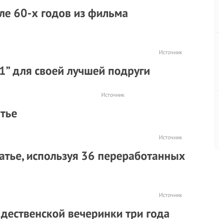
иле 60-х годов из фильма
Источник
 1” для своей лучшей подруги
Источник
тье
Источник
атье, используя 36 переработанных
Источник
ждественской вечеринки три года