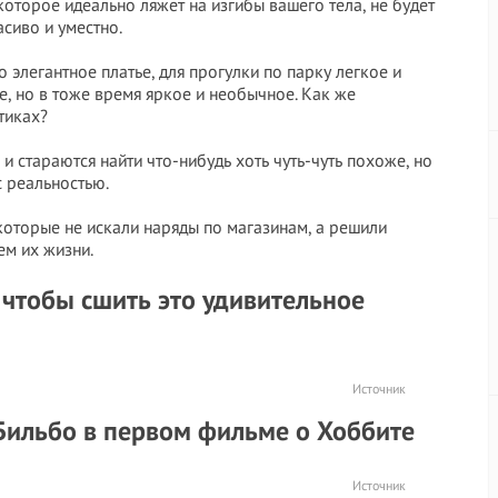
 которое идеально ляжет на изгибы вашего тела, не будет
асиво и уместно.
 элегантное платье, для прогулки по парку легкое и
, но в тоже время яркое и необычное. Как же
утиках?
и стараются найти что-нибудь хоть чуть-чуть похоже, но
с реальностью.
которые не искали наряды по магазинам, а решили
ем их жизни.
 чтобы сшить это удивительное
Источник
 Бильбо в первом фильме о Хоббите
Источник