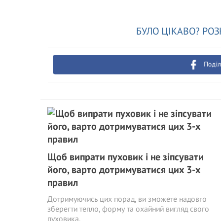
БУЛО ЦІКАВО? РОЗ
Поділ
Щоб випрати пуховик і не зіпсувати
його, варто дотримуватися цих 3-х
правил
Дотримуючись цих порад, ви зможете надовго
зберегти тепло, форму та охайний вигляд свого
пуховика.