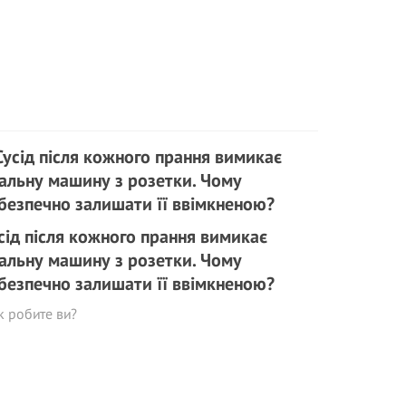
сід після кожного прання вимикає
альну машину з розетки. Чому
безпечно залишати її ввімкненою?
к робите ви?