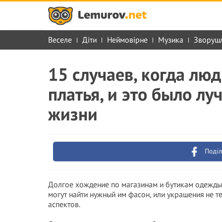
Веселе
Діти
Неймовірне
Музика
Зворуш
15 случаев, когда лю
платья, и это было л
жизни
Поділ
Долгое хождение по магазинам и бутикам одежды 
могут найти нужный им фасон, или украшения не те
аспектов.