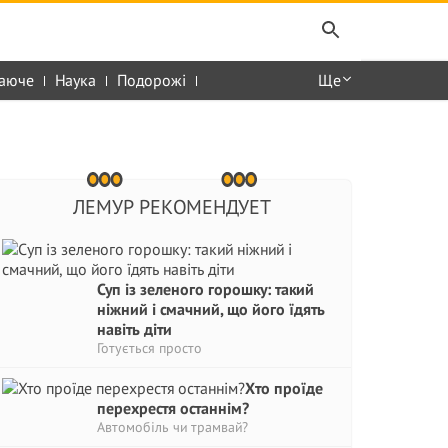
аюче
Наука
Подорожі
Ще
ЛЕМУР РЕКОМЕНДУЕТ
Суп із зеленого горошку: такий
ніжний і смачний, що його їдять
навіть діти
Готується просто
Хто проїде
перехрестя останнім?
Автомобіль чи трамвай?