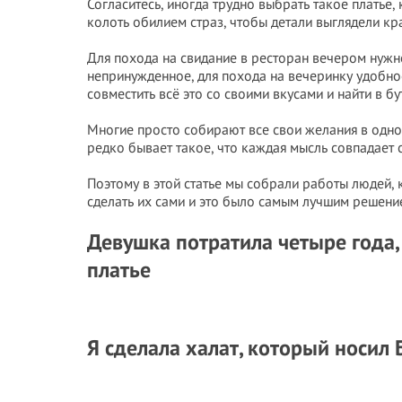
Согласитесь, иногда трудно выбрать такое платье,
колоть обилием страз, чтобы детали выглядели кр
Для похода на свидание в ресторан вечером нужно
непринужденное, для похода на вечеринку удобное
совместить всё это со своими вкусами и найти в б
Многие просто собирают все свои желания в одно 
редко бывает такое, что каждая мысль совпадает 
Поэтому в этой статье мы собрали работы людей, 
сделать их сами и это было самым лучшим решени
Девушка потратила четыре года,
платье
Я сделала халат, который носил