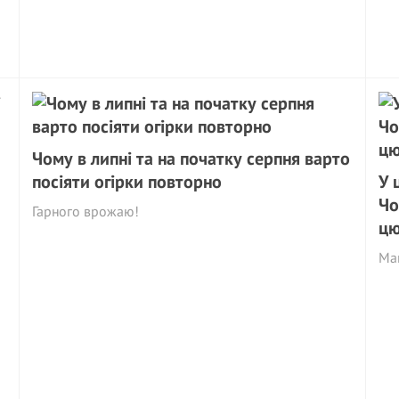
Чому в липні та на початку серпня варто
посіяти огірки повторно
У 
Чо
Гарного врожаю!
цю
Май