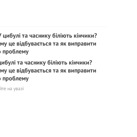
цибулі та часнику біліють кінчики?
му це відбувається та як виправити
 проблему
те на увазі