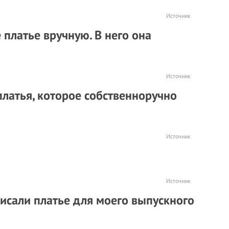
Источник
 платье вручную. В него она
Источник
латья, которое собственноручно
Источник
Источник
исали платье для моего выпускного