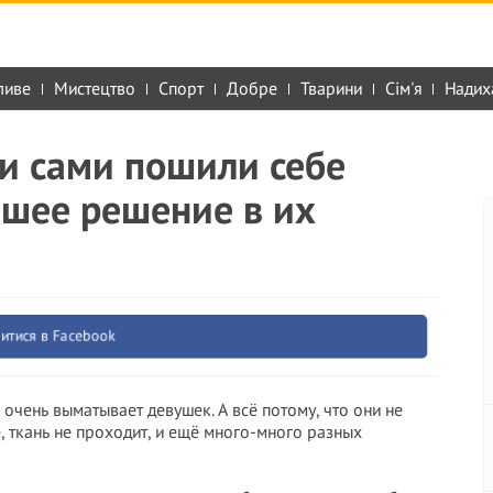
ливе
Мистецтво
Спорт
Добре
Тварини
Сім'я
Надих
ди сами пошили себе
учшее решение в их
итися в Facebook
очень выматывает девушек. А всё потому, что они не
, ткань не проходит, и ещё много-много разных