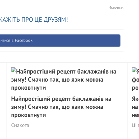
Источник
КАЖІТЬ ПРО ЦЕ ДРУЗЯМ!
итися в Facebook
Найпростіший рецепт баклажанів на
Як
зиму! Смачно так, що язик можна
на
проковтнути
не
Смакота
Ці 