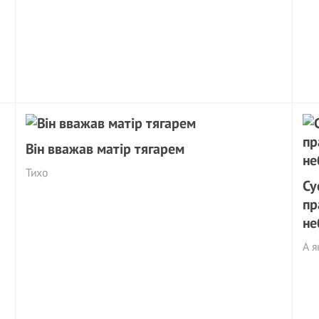
Він вважав матір тягарем
Тихо
Су
пр
не
А я