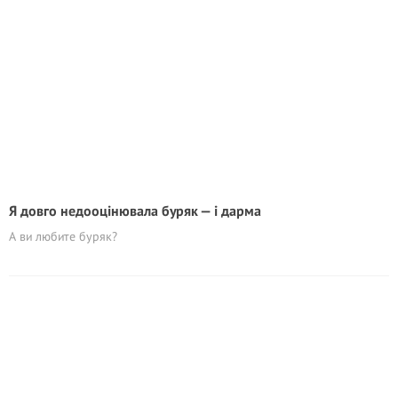
Я довго недооцінювала буряк — і дарма
А ви любите буряк?