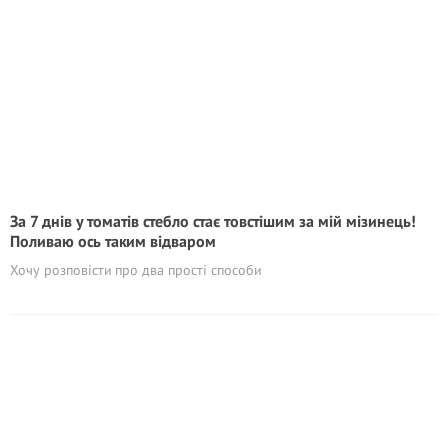
За 7 днів у томатів стебло стає товстішим за мій мізинець!
Поливаю ось таким відваром
Хочу розповісти про два прості способи