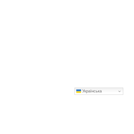
Українська
Кролик зʼїв морквину в сніговика та розсмішив мешканців
Канади
Мило