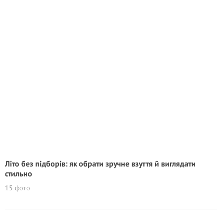
Літо без підборів: як обрати зручне взуття й виглядати
стильно
15 фото