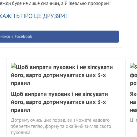
завжди буде не лише смачним, а й ідеально прозорим!
КАЖІТЬ ПРО ЦЕ ДРУЗЯМ!
итися в Facebook
Щоб випрати пуховик і не зіпсувати
Як
його, варто дотримуватися цих 3-х
на
правил
не
Дотримуючись цих порад, ви зможете надовго
Ці 
зберегти тепло, форму та охайний вигляд свого
пуховика.