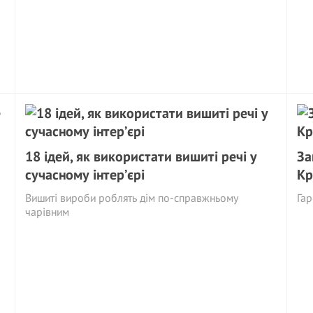
18 ідей, як використати вишиті речі у
За
сучасному інтер’єрі
Кр
Вишиті вироби роблять дім по-справжньому
Гар
чарівним