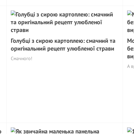
Голубці з сирою картоплею: смачний та
Мо
оригінальний рецепт улюбленої страви
бе
ви
Смачного!
А в