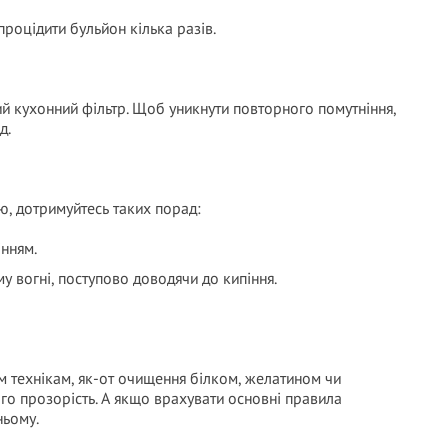
процідити бульйон кілька разів.
ий кухонний фільтр. Щоб уникнути повторного помутніння,
д.
, дотримуйтесь таких порад:
інням.
 вогні, поступово доводячи до кипіння.
 технікам, як-от очищення білком, желатином чи
го прозорість. А якщо врахувати основні правила
ньому.