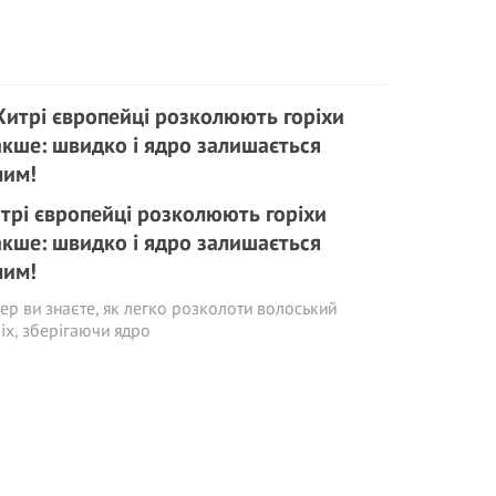
трі європейці розколюють горіхи
акше: швидко і ядро залишається
лим!
ер ви знаєте, як легко розколоти волоський
іх, зберігаючи ядро