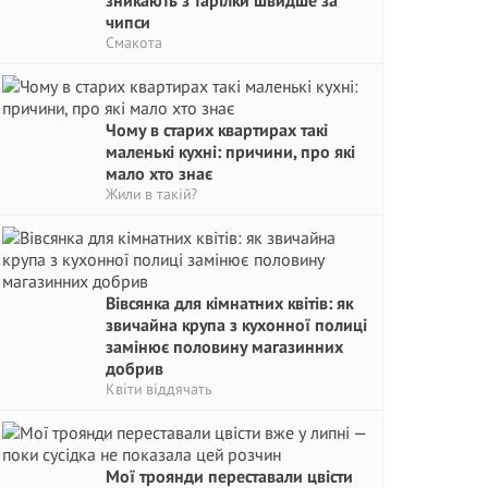
зникають з тарілки швидше за
чипси
Смакота
Чому в старих квартирах такі
маленькі кухні: причини, про які
мало хто знає
Жили в такій?
Вівсянка для кімнатних квітів: як
звичайна крупа з кухонної полиці
замінює половину магазинних
добрив
Квіти віддячать
Мої троянди переставали цвісти