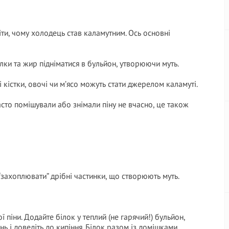
ти, чому холодець став каламутним. Ось основні
ілки та жир підніматися в бульйон, утворюючи муть.
і кістки, овочі чи м’ясо можуть стати джерелом каламуті.
сто помішували або знімали піну не вчасно, це також
“захоплювати” дрібні частинки, що створюють муть.
ї піни. Додайте білок у теплий (не гарячий!) бульйон,
ь і доведіть до кипіння. Білок разом із домішками