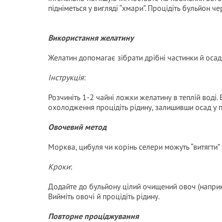
підніметься у вигляді “хмари”. Процідіть бульйон ч
Використання желатину
Желатин допомагає зібрати дрібні частинки й осади
Інструкція
:
Розчиніть 1-2 чайні ложки желатину в теплій воді.
охолодження процідіть рідину, залишивши осад у п
Овочевий метод
Морква, цибуля чи корінь селери можуть “витягти” 
Кроки
:
Додайте до бульйону цілий очищений овоч (наприкл
Вийміть овочі й процідіть рідину.
Повторне проціджування