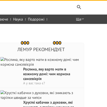
аюче
Наука
Подорожі
Ще
ЛЕМУР РЕКОМЕНДУЕТ
Рослина, яку варто мати в
кожному домі: чим корисна
сансевієрія
А у вас така є?
Хрусткі кабачки з духовки, які