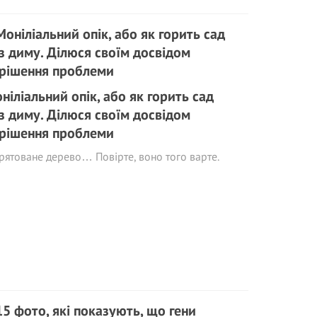
ніліальний опік, або як горить сад
з диму. Ділюся своїм досвідом
рішення проблеми
рятоване дерево… Повірте, воно того варте.