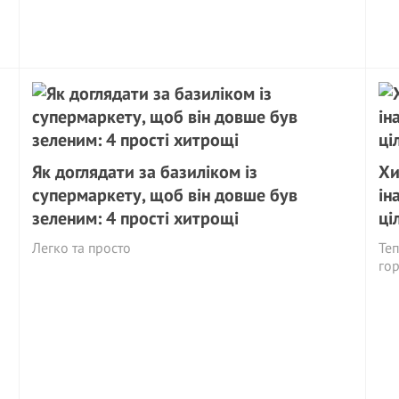
Як доглядати за базиліком із
Хи
супермаркету, щоб він довше був
ін
зеленим: 4 прості хитрощі
ці
Легко та просто
Теп
гор