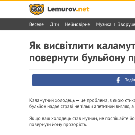
Веселе
Діти
Неймовірне
Музика
Зворуш
Як висвітлити каламу
повернути бульйону п
Поділ
Каламутний холодець — це проблема, з якою стика
бульйон надає страві не тільки апетитний вигляд, а
Якщо ваш холодець став мутним, не поспішайте йо
повернути йому прозорість.