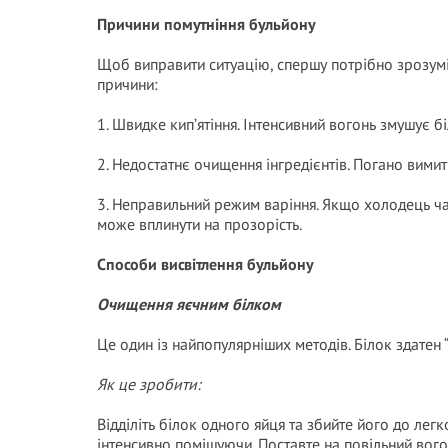
Причини помутніння бульйону
Щоб виправити ситуацію, спершу потрібно зрозумі
причини:
1. Швидке кип’ятіння. Інтенсивний вогонь змушує б
2. Недостатнє очищення інгредієнтів. Погано вимит
3. Неправильний режим варіння. Якщо холодець ча
може вплинути на прозорість.
Способи висвітлення бульйону
Очищення яєчним білком
Це один із найпопулярніших методів. Білок здатен 
Як це зробити:
Відділіть білок одного яйця та збийте його до легко
інтенсивно помішуючи. Поставте на повільний вогон