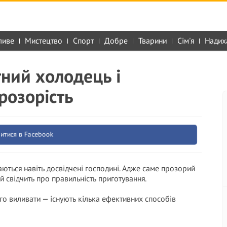
ливе
Мистецтво
Спорт
Добре
Тварини
Сім'я
Надих
тний холодець і
розорість
итися в Facebook
ються навіть досвідчені господині. Адже саме прозорий
 й свідчить про правильність приготування.
го виливати — існують кілька ефективних способів