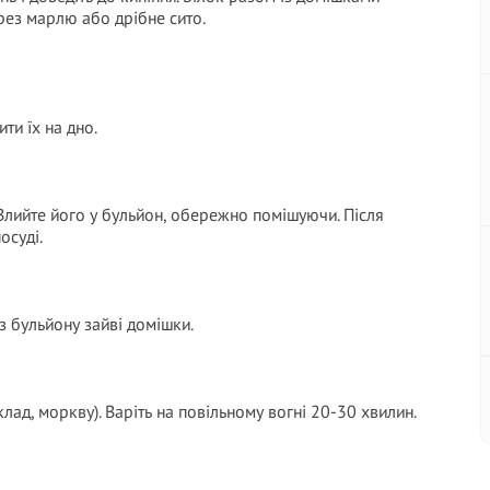
ерез марлю або дрібне сито.
ти їх на дно.
 Влийте його у бульйон, обережно помішуючи. Після
осуді.
з бульйону зайві домішки.
ад, моркву). Варіть на повільному вогні 20-30 хвилин.