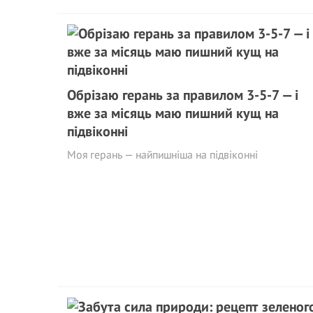
Обрізаю герань за правилом 3-5-7 — і
вже за місяць маю пишний кущ на
підвіконні
Моя герань — найпишніша на підвіконні