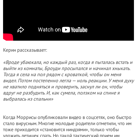
Керин рассказывает:
«Вроде убаюкала, но каждый раз, когда я пыталась встать и
выйти из комнаты, Броуди просыпался и начинал хныкать.
Тогда я села на пол рядом с кроваткой, чтобы он меня
видел. Потом постепенно легла — ноль реакции. У меня духу
не хватило подняться и проверить, заснул ли он, чтобы
вдруг не разбудить. И, как сумела, ползком на спине я
выбралась из спальни»
Когда Моррисы опубликовали видео в соцсетях, оно быстро
стало вирусным. Многие молодые родители отметили, что им
тоже приходится «становится ниндзями», только чтобы
уложить детишек спать. Но такой тактический прием им