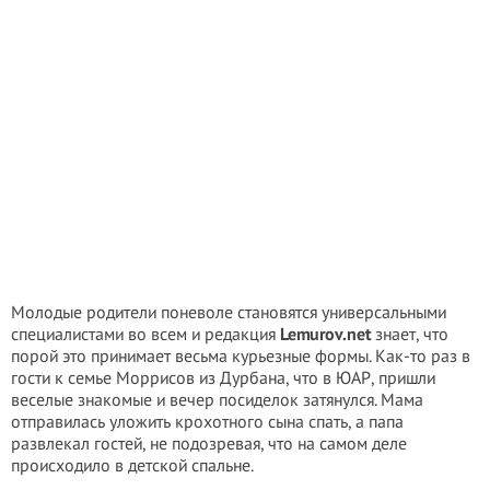
Молодые родители поневоле становятся универсальными
специалистами во всем и редакция
Lemurov.net
знает, что
порой это принимает весьма курьезные формы. Как-то раз в
гости к семье Моррисов из Дурбана, что в ЮАР, пришли
веселые знакомые и вечер посиделок затянулся. Мама
отправилась уложить крохотного сына спать, а папа
развлекал гостей, не подозревая, что на самом деле
происходило в детской спальне.