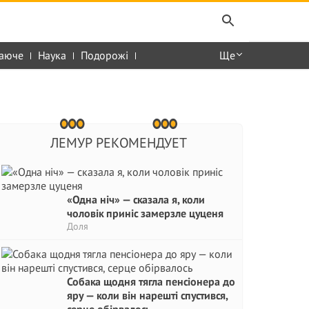
аюче
Наука
Подорожі
Ще
ЛЕМУР РЕКОМЕНДУЕТ
«Одна ніч» — сказала я, коли
чоловік приніс замерзле цуценя
Доля
Собака щодня тягла пенсіонера до
яру — коли він нарешті спустився,