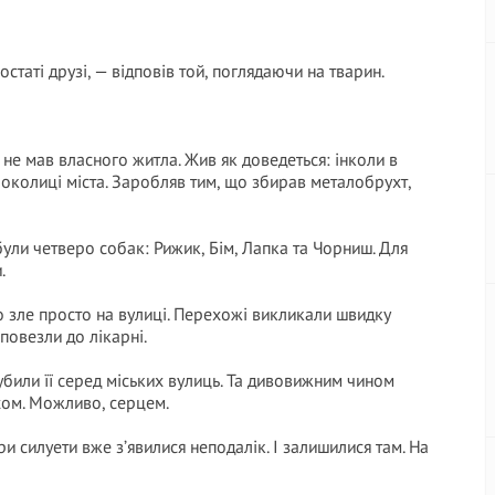
статі друзі, — відповів той, поглядаючи на тварин.
н не мав власного житла. Жив як доведеться: інколи в
 околиці міста. Заробляв тим, що збирав металобрухт,
були четверо собак: Рижик, Бім, Лапка та Чорниш. Для
.
о зле просто на вулиці. Перехожі викликали швидку
повезли до лікарні.
убили її серед міських вулиць. Та дивовижним чином
ахом. Можливо, серцем.
ри силуети вже з’явилися неподалік. І залишилися там. На