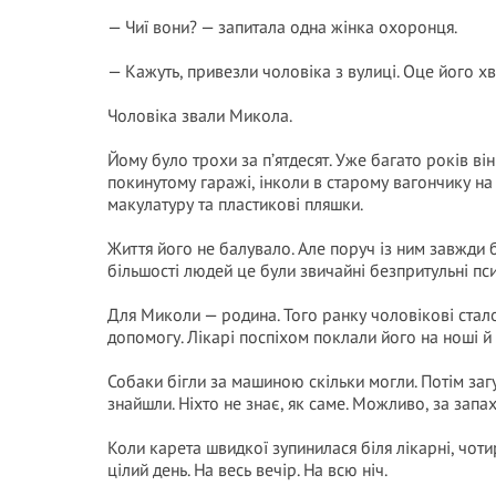
— Чиї вони? — запитала одна жінка охоронця.
— Кажуть, привезли чоловіка з вулиці. Оце його хво
Чоловіка звали Микола.
Йому було трохи за п’ятдесят. Уже багато років ві
покинутому гаражі, інколи в старому вагончику на
макулатуру та пластикові пляшки.
Життя його не балувало. Але поруч із ним завжди 
більшості людей це були звичайні безпритульні пси
Для Миколи — родина. Того ранку чоловікові стал
допомогу. Лікарі поспіхом поклали його на ноші й 
Собаки бігли за машиною скільки могли. Потім заг
знайшли. Ніхто не знає, як саме. Можливо, за зап
Коли карета швидкої зупинилася біля лікарні, чоти
цілий день. На весь вечір. На всю ніч.