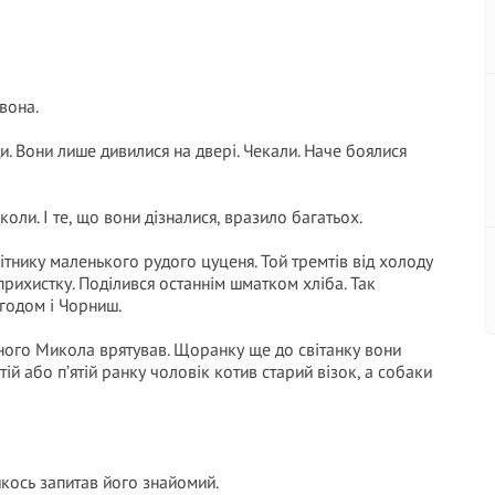
вона.
ди. Вони лише дивилися на двері. Чекали. Наче боялися
оли. І те, що вони дізналися, вразило багатьох.
мітнику маленького рудого цуценя. Той тремтів від холоду
прихистку. Поділився останнім шматком хліба. Так
згодом і Чорниш.
жного Микола врятував. Щоранку ще до світанку вони
ій або п’ятій ранку чоловік котив старий візок, а собаки
якось запитав його знайомий.