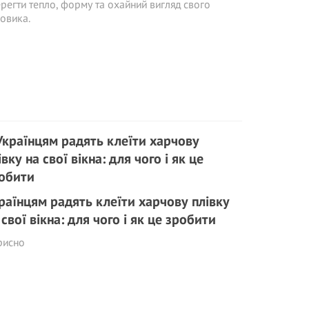
регти тепло, форму та охайний вигляд свого
овика.
раїнцям радять клеїти харчову плівку
 свої вікна: для чого і як це зробити
рисно