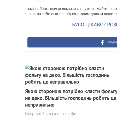
Іноді найбагатшими людьми є ті, у кого майже ніч
чекає на тебе всю ніч під холодним дощем лише том
БУЛО ЦІКАВО? РОЗ
Поділ
Якою стороною потрібно класти фольг
на деко. Більшість господинь робить це
неправильно
Ці прості й доступні способи