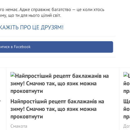
ого немає. Адже справжнє багатство — це коли хтось
у, що ти для нього цілий світ.
КАЖІТЬ ПРО ЦЕ ДРУЗЯМ!
итися в Facebook
у
Найпростіший рецепт баклажанів на
Що
зиму! Смачно так, що язик можна
йо
проковтнути
пр
Смакота
Дот