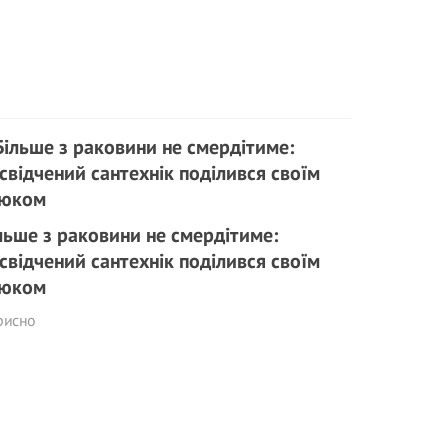
льше з раковини не смердітиме:
свідчений сантехнік поділився своїм
юком
рисно