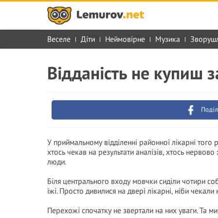
Веселе
Діти
Неймовірне
Музика
Зворуш
Відданість не купиш 
Поділ
У приймальному відділенні районної лікарні того
хтось чекав на результати аналізів, хтось нервово
люди.
Біля центрального входу мовчки сиділи чотири соба
їжі. Просто дивилися на двері лікарні, ніби чекал
Перехожі спочатку не звертали на них уваги. Та ми