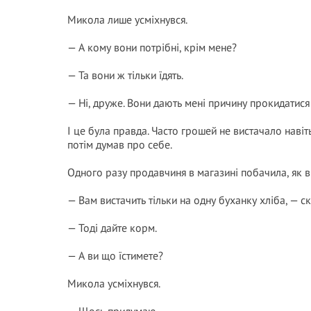
Микола лише усміхнувся.
— А кому вони потрібні, крім мене?
— Та вони ж тільки їдять.
— Ні, друже. Вони дають мені причину прокидатис
І це була правда. Часто грошей не вистачало навіт
потім думав про себе.
Одного разу продавчиня в магазині побачила, як ві
— Вам вистачить тільки на одну буханку хліба, — с
— Тоді дайте корм.
— А ви що їстимете?
Микола усміхнувся.