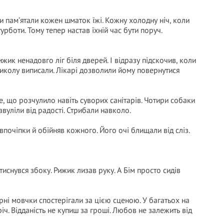
и пам’ятали кожен шматок їжі. Кожну холодну ніч, коли
урботи. Тому тепер настав їхній час бути поруч.
жик ненадовго ліг біля дверей. І відразу підскочив, коли
Миколу виписали. Лікарі дозволили йому повернутися
те, що розчулило навіть суворих санітарів. Чотири собаки
вуліли від радості. Стрибали навколо.
почіпки й обійняв кожного. Його очі блищали від сліз.
иснувся збоку. Рижик лизав руку. А Бім просто сидів
арні мовчки спостерігали за цією сценою. У багатьох на
іч. Відданість не купиш за гроші. Любов не залежить від