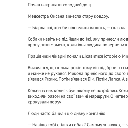
Почав накрапати холодний дощ.
Медсестра Оксана винесла стару ковдру.
— Бідолашні, хоч би підстелити їм щось, — сказала 
Собаки навіть не підійшли до їжі, яку принесли лю
пропустити момент, коли їхня людина повернеться.
Працівники лікарні почали цікавитися історією Мик
Виявилося, що кілька років тому він підібрав на с
й майже не рухався. Микола приніс його до свого 
з’явився Рижик. Потім з’явився Бім. Потім Лапка. А 
Кожен із них колись був нікому не потрібним. Ко
виходили разом на свої звичні маршрути. О четверт
крокували поруч.
Люди часто бачили цю дивну компанію.
— Навіщо тобі стільки собак? Самому ж важко, — 