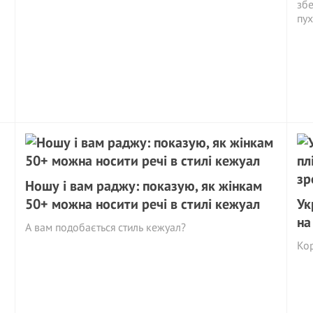
збе
пух
Ношу і вам раджу: показую, як жінкам
50+ можна носити речі в стилі кежуал
Ук
на
А вам подобається стиль кежуал?
Ко