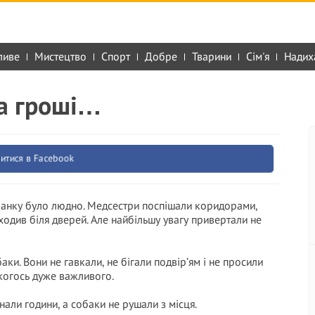
ливе
Мистецтво
Спорт
Добре
Тварини
Сім'я
Надих
за гроші…
итися в Facebook
 ранку було людно. Медсестри поспішали коридорами,
 ходив біля дверей. Але найбільшу увагу привертали не
ки. Вони не гавкали, не бігали подвір’ям і не просили
и когось дуже важливого.
нали години, а собаки не рушали з місця.