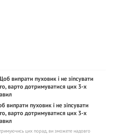
б випрати пуховик і не зіпсувати
го, варто дотримуватися цих 3-х
авил
римуючись цих порад, ви зможете надовго