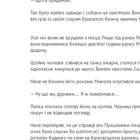
— Щось придумаю.
Так було майже завжди. І собаки це пам’ятали. Вон
він грів їх своїм старим бушлатом. Кожну хвилину т
Усю ніч вони не зрушили з місця. Лише під ранок Ри
вони відчинилися. Близько дев’ятої години ранку 
додому.
Щойно чоловік з’явився на ґанку лікарні, сталося 
одночасно кинулися до нього. Виляли хвостами. Ска
Наче не бачили його роками. Микола опустився нав
— Ну що ви, дурники… Я ж повернувся…
Лапка поклала голову йому на коліна. Чорниш прит
поруч і не відводив погляду.
Наче перевіряв, чи це справді він. Працівники лік
очах були сльози. Бо раптом усі зрозуміли просту р
розміру будинку чи суми на банківському рахунку.