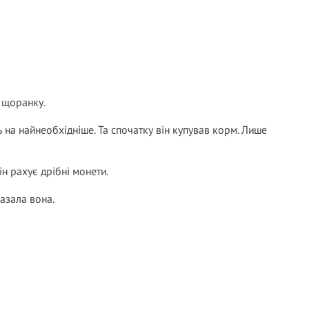
я щоранку.
ь на найнеобхідніше. Та спочатку він купував корм. Лише
н рахує дрібні монети.
казала вона.