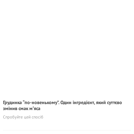
Грудинка “по-новенькому”. Один інгредієнт, який суттєво
змінив смак мʼяса
Спробуйте цей спосіб