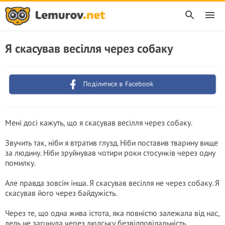
Я скасував весілля через собаку
Поділитися в Facebook
Мені досі кажуть, що я скасував весілля через собаку.
Звучить так, ніби я втратив глузд. Ніби поставив тварину вище
за людину. Ніби зруйнував чотири роки стосунків через одну
помилку.
Але правда зовсім інша. Я скасував весілля не через собаку. Я
скасував його через байдужість.
Через те, що одна жива істота, яка повністю залежала від нас,
ледь не загuнyла через людську безвідповідальність.