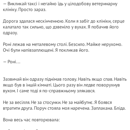
— Викликай таксі і негайно їдь у цілодобову ветеринарну
клініку. Просто зараз.
Дорога здалася нескінченною. Коли я забіг до клініки, серце
калатало так сильно, що дзвеніло у вухах. Я побачив його
одразу.
Роні лежав на металевому столі. Безсило. Майже нерухомо.
Очі були напівзаплющені. Я покликав його.
— Роні…
Зазвичай він одразу піднімав голову. Навіть якщо спав. Навіть
якщо був в іншій кімнаті. Цього разу він ледве поворухнув
вухом. І саме тоді я по-справжньому злякався.
Не за весілля. Не за стосунки. Не за майбутнє. Я боявся
втратити друга. Поруч стояла моя наречена. Заплакана. Бліда.
Вона весь час повторювала: