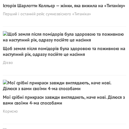
Історія Шарлотти Колльєр — жінки, яка вижила на «Титаніку»
Перший і останній рейс сумнозвісного «Титаніка»
Щоб земля після помідорів була здоровою та поживною на
наступний рік, одразу посійте це насіння
Дієво
Мої срібні прикраси завжди виглядають, наче нові. Ділюся з
вами своїми 4-ма способами
Корисно