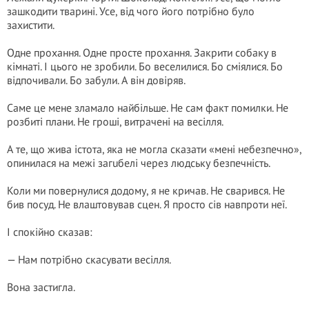
зашкодити тварині. Усе, від чого його потрібно було
захистити.
Одне прохання. Одне просте прохання. Закрити собаку в
кімнаті. І цього не зробили. Бо веселилися. Бо сміялися. Бо
відпочивали. Бо забули. А він довіряв.
Саме це мене зламало найбільше. Не сам факт помилки. Не
розбиті плани. Не гроші, витрачені на весілля.
А те, що жива істота, яка не могла сказати «мені небезпечно»,
опинилася на межі загuбелi через людську безпечність.
Коли ми повернулися додому, я не кричав. Не сварився. Не
бив посуд. Не влаштовував сцен. Я просто сів навпроти неї.
І спокійно сказав:
— Нам потрібно скасувати весілля.
Вона застигла.