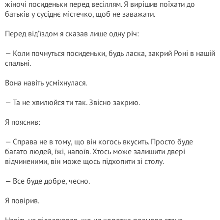
жіночі посиденьки перед весіллям. Я вирішив поїхати до
батьків у сусіднє містечко, щоб не заважати.
Перед від’їздом я сказав лише одну річ:
— Коли почнуться посиденьки, будь ласка, закрий Роні в нашій
спальні.
Вона навіть усміхнулася.
— Та не хвилюйся ти так. Звісно закрию.
Я пояснив:
— Справа не в тому, що він когось вкусить. Просто буде
багато людей, їжі, напоїв. Хтось може залишити двері
відчиненими, він може щось підхопити зі столу.
— Все буде добре, чесно.
Я повірив.