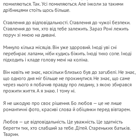
помиляються. Так. Усі помиляються. Але інколи за такими
дрібницями стоїть щось більше.
Ставлення до відповідальності. Ставлення до чужої безпеки.
Ставлення до тих, хто від тебе залежить. Зараз Роні лежить
поруч зі мною на дивані.
Минуло кілька місяців. Він уже здоровий. Іноді уві сні
перебирає лапами, ніби кудись біжить. Іноді тихо сопе. Іноді
підходить і кладе голову мені на коліна.
Він навіть не знає, наскільки близько був до загuбелi. Не знає,
що одного дня міг більше не прокинутися. Не знає, що саме
через нього я побачив правду про людину, з якою збирався
прожити життя. А я знаю. І тому ні.
Я не шкодую про своє рішення. Бо любов — це не лише
романтичні фото, красиві слова й обіцянки перед вівтарем.
Любов — це відповідальність. Це уважність. Це здатність
берегти тих, хто слабший за тебе. Дітей. Стареньких батьків.
Тварин.