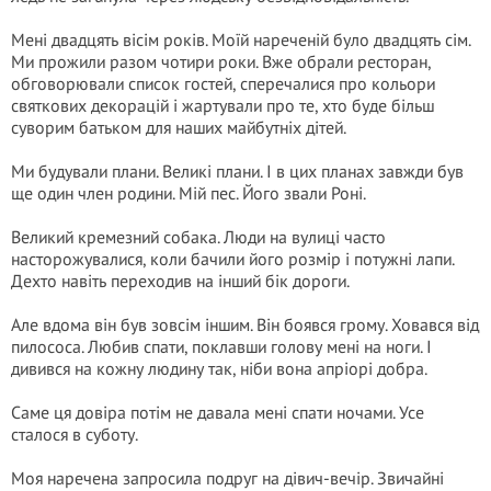
Мені двадцять вісім років. Моїй нареченій було двадцять сім.
Ми прожили разом чотири роки. Вже обрали ресторан,
обговорювали список гостей, сперечалися про кольори
святкових декорацій і жартували про те, хто буде більш
суворим батьком для наших майбутніх дітей.
Ми будували плани. Великі плани. І в цих планах завжди був
ще один член родини. Мій пес. Його звали Роні.
Великий кремезний собака. Люди на вулиці часто
насторожувалися, коли бачили його розмір і потужні лапи.
Дехто навіть переходив на інший бік дороги.
Але вдома він був зовсім іншим. Він боявся грому. Ховався від
пилососа. Любив спати, поклавши голову мені на ноги. І
дивився на кожну людину так, ніби вона апріорі добра.
Саме ця довіра потім не давала мені спати ночами. Усе
сталося в суботу.
Моя наречена запросила подруг на дівич-вечір. Звичайні