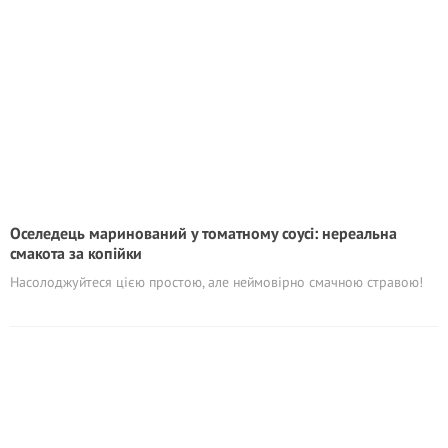
Оселедець маринований у томатному соусі: нереальна
смакота за копійки
Насолоджуйтеся цією простою, але неймовірно смачною стравою!