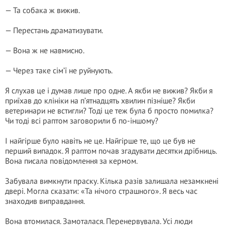
— Та собака ж вижив.
— Перестань драматизувати.
— Вона ж не навмисно.
— Через таке сім’ї не руйнують.
Я слухав це і думав лише про одне. А якби не вижив? Якби я
приїхав до клініки на п’ятнадцять хвилин пізніше? Якби
ветеринари не встигли? Тоді це теж була б просто помилка?
Чи тоді всі раптом заговорили б по-іншому?
І найгірше було навіть не це. Найгірше те, що це був не
перший випадок. Я раптом почав згадувати десятки дрібниць.
Вона писала повідомлення за кермом.
Забувала вимкнути праску. Кілька разів залишала незамкнені
двері. Могла сказати: «Та нічого страшного». Я весь час
знаходив виправдання.
Вона втомилася. Замоталася. Перенервувала. Усі люди