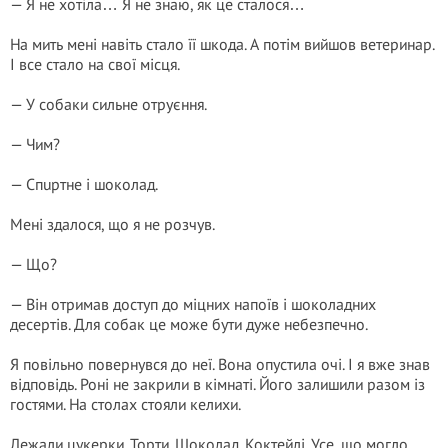
— Я не хотіла… Я не знаю, як це сталося…
На мить мені навіть стало її шкода. А потім вийшов ветеринар.
І все стало на свої місця.
— У собаки сильне отруєння.
— Чим?
— Спuртнe і шоколад.
Мені здалося, що я не розчув.
— Що?
— Він отримав доступ до мiцних напоїв і шоколадних
десертів. Для собак це може бути дуже небезпечно.
Я повільно повернувся до неї. Вона опустила очі. І я вже знав
відповідь. Роні не закрили в кімнаті. Його залишили разом із
гостями. На столах стояли келихи.
Лежали цукерки. Торти. Шоколад. Коктейлі. Усе, що могло