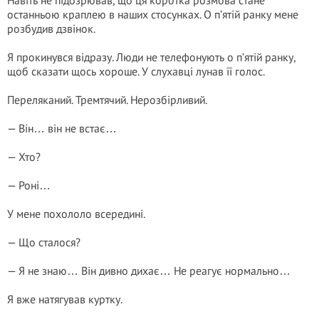
Навіть не підозрював, що ця коротка розмова стане
останньою краплею в наших стосунках. О п’ятій ранку мене
розбудив дзвінок.
Я прокинувся відразу. Люди не телефонують о п’ятій ранку,
щоб сказати щось хороше. У слухавці лунав її голос.
Переляканий. Тремтячий. Нерозбірливий.
— Він… він не встає…
— Хто?
— Роні…
У мене похололо всередині.
— Що сталося?
— Я не знаю… Він дивно дихає… Не реагує нормально…
Я вже натягував куртку.