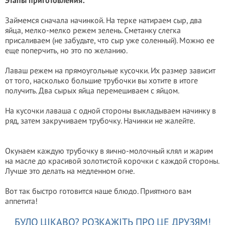
Этапы приготовления:
Займемся сначала начинкой. На терке натираем сыр, два
яйца, мелко-мелко режем зелень.
Сметанку слегка
присаливаем (не забудьте, что сыр уже соленный). Можно ее
еще поперчить, но это по желанию.
Лаваш режем на прямоугольные кусочки. Их размер зависит
от того, насколько большие трубочки вы хотите в итоге
получить. Два сырых яйца перемешиваем с яйцом.
На кусочки лаваша с одной стороны выкладываем начинку в
ряд, затем закручиваем трубочку. Начинки не жалейте.
Окунаем каждую трубочку в яично-молочный клял и жарим
на масле до красивой золотистой корочки с каждой стороны.
Лучше это делать на медленном огне.
Вот так быстро готовится наше блюдо. Приятного вам
аппетита!
БУЛО ЦІКАВО? РОЗКАЖІТЬ ПРО ЦЕ ДРУЗЯМ!