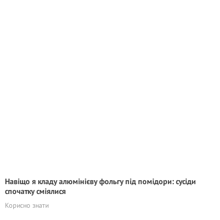
Навіщо я кладу алюмінієву фольгу під помідори: сусіди
спочатку сміялися
Корисно знати