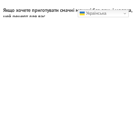
Якщо хочете приготувати смачні млинці без яєць і молока,
Українська
цей рецепт для вас
Спробуйте – і вони точно стануть частиною вашого пісного меню!