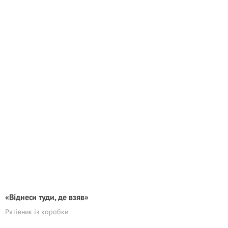
«Віднеси туди, де взяв»
Рятівник із коробки