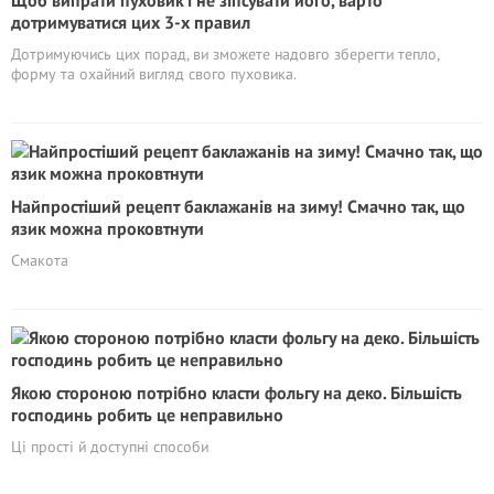
Щоб випрати пуховик і не зіпсувати його, варто
дотримуватися цих 3-х правил
Дотримуючись цих порад, ви зможете надовго зберегти тепло,
форму та охайний вигляд свого пуховика.
Найпростіший рецепт баклажанів на зиму! Смачно так, що
язик можна проковтнути
Смакота
Якою стороною потрібно класти фольгу на деко. Більшість
господинь робить це неправильно
Ці прості й доступні способи