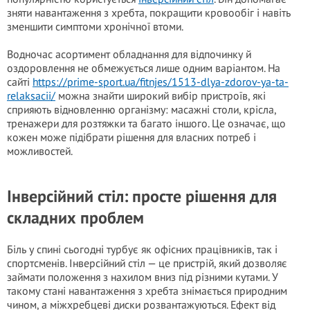
зняти навантаження з хребта, покращити кровообіг і навіть
зменшити симптоми хронічної втоми.
Водночас асортимент обладнання для відпочинку й
оздоровлення не обмежується лише одним варіантом. На
сайті
https://prime-sport.ua/fitnjes/1513-dlya-zdorov-ya-ta-
relaksacii/
можна знайти широкий вибір пристроїв, які
сприяють відновленню організму: масажні столи, крісла,
тренажери для розтяжки та багато іншого. Це означає, що
кожен може підібрати рішення для власних потреб і
можливостей.
Інверсійний стіл: просте рішення для
складних проблем
Біль у спині сьогодні турбує як офісних працівників, так і
спортсменів. Інверсійний стіл — це пристрій, який дозволяє
займати положення з нахилом вниз під різними кутами. У
такому стані навантаження з хребта знімається природним
чином, а міжхребцеві диски розвантажуються. Ефект від