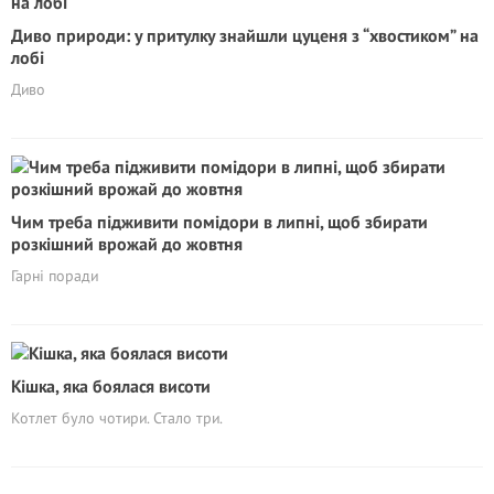
Диво природи: у притулку знайшли цуценя з “хвостиком” на
лобі
Диво
Чим треба підживити помідори в липні, щоб збирати
розкішний врожай до жовтня
Гарні поради
Кішка, яка боялася висоти
Котлет було чотири. Стало три.