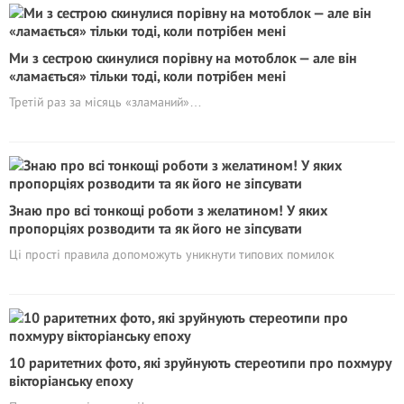
Ми з сестрою скинулися порівну на мотоблок — але він
«ламається» тільки тоді, коли потрібен мені
Третій раз за місяць «зламаний»…
Знаю про всі тонкощі роботи з желатином! У яких
пропорціях розводити та як його не зіпсувати
Ці прості правила допоможуть уникнути типових помилок
10 раритетних фото, які зруйнують стереотипи про похмуру
вікторіанську епоху