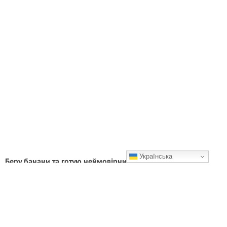
Українська
Беру банани та готую неймовірний десерт: без випічки,
печива й борошна
Бажаю приємних приготувань та смачного Вам!