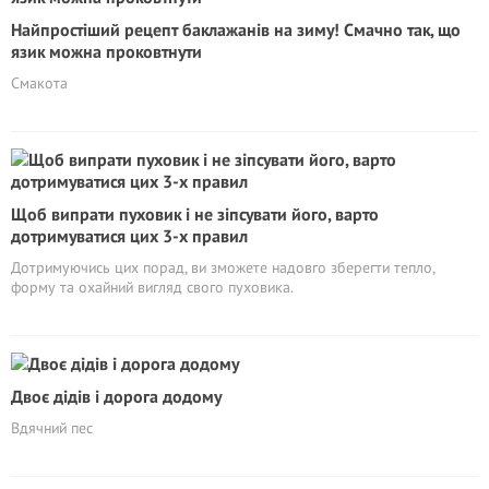
Найпростіший рецепт баклажанів на зиму! Смачно так, що
язик можна проковтнути
Смакота
Щоб випрати пуховик і не зіпсувати його, варто
дотримуватися цих 3-х правил
Дотримуючись цих порад, ви зможете надовго зберегти тепло,
форму та охайний вигляд свого пуховика.
Двоє дідів і дорога додому
Вдячний пес