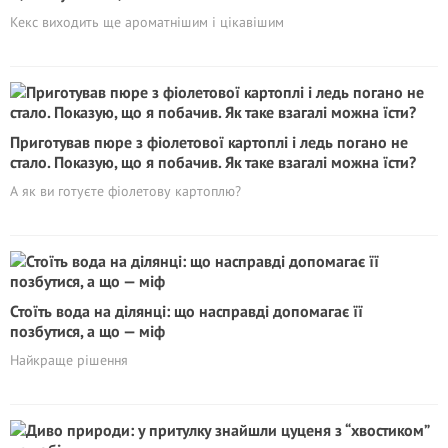
Кекс виходить ще ароматнішим і цікавішим
Приготував пюре з фіолетової картоплі і ледь погано не
стало. Показую, що я побачив. Як таке взагалі можна їсти?
А як ви готуєте фіолетову картоплю?
Стоїть вода на ділянці: що насправді допомагає її
позбутися, а що — міф
Найкраще рішення