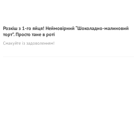
Розкіш з 1-го яйця! Неймовірний “Шоколадно-малиновий
торт”. Просто тане в роті
Смакуйте із задоволенням!