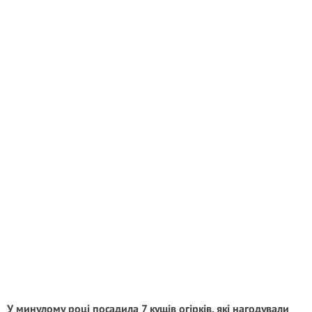
У минулому році посадила 7 кущів огірків, які нагодували