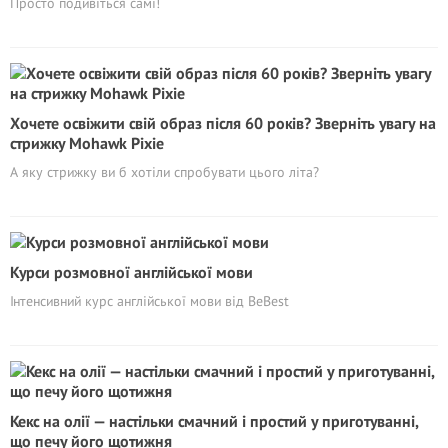
Просто подивіться самі!
Хочете освіжити свій образ після 60 років? Зверніть увагу на
стрижку Mohawk Pixie
А яку стрижку ви б хотіли спробувати цього літа?
Курси розмовної англійської мови
Інтенсивний курс англійської мови від BeBest
Кекс на олії — настільки смачний і простий у приготуванні,
що печу його щотижня