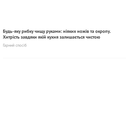
Будь-яку рибку чищу руками: ніяких ножів та окропу.
Хитрість завдяки якій кухня залишається чистою
Гарний спосіб