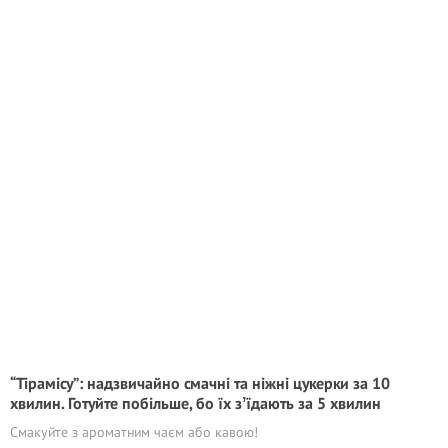
“Тірамісу”: надзвичайно смачні та ніжні цукерки за 10
хвилин. Готуйте побільше, бо їх зʼїдають за 5 хвилин
Смакуйте з ароматним чаєм або кавою!