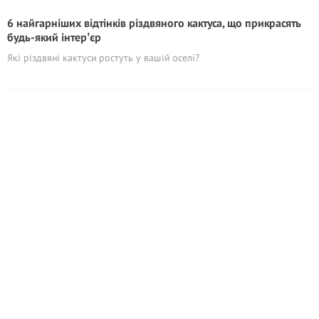
6 найгарніших відтінків різдвяного кактуса, що прикрасять
будь-який інтерʼєр
Які різдвяні кактуси ростуть у вашій оселі?