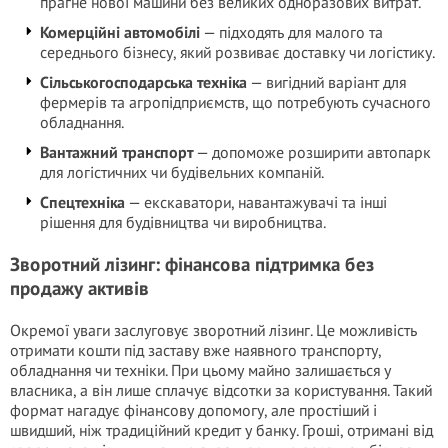
прагне нової машини без великих одноразових витрат.
Комерційні автомобілі
— підходять для малого та
середнього бізнесу, який розвиває доставку чи логістику.
Сільськогосподарська техніка
— вигідний варіант для
фермерів та агропідприємств, що потребують сучасного
обладнання.
Вантажний транспорт
— допоможе розширити автопарк
для логістичних чи будівельних компаній.
Спецтехніка
— екскаватори, навантажувачі та інші
рішення для будівництва чи виробництва.
Зворотний лізинг: фінансова підтримка без
продажу активів
Окремої уваги заслуговує зворотний лізинг. Це можливість
отримати кошти під заставу вже наявного транспорту,
обладнання чи техніки. При цьому майно залишається у
власника, а він лише сплачує відсотки за користування. Такий
формат нагадує фінансову допомогу, але простіший і
швидший, ніж традиційний кредит у банку. Гроші, отримані від