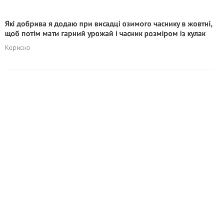
Які добрива я додаю при висадці озимого часнику в жовтні,
щоб потім мати гарний урожай і часник розміром із кулак
Корисно