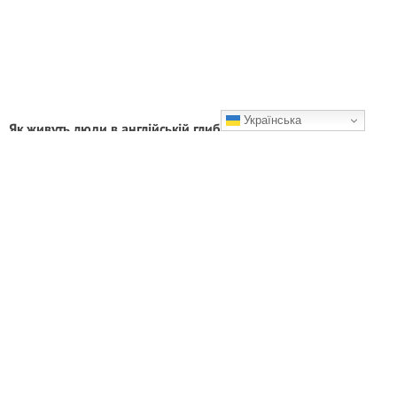
Українська
Як живуть люди в англійській глибинці. Зазирнемо
всередину старого будинку
Вражає