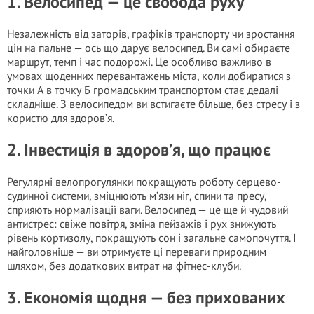
1. Велосипед — це свобода руху
Незалежність від заторів, графіків транспорту чи зростання
цін на пальне — ось що дарує велосипед. Ви самі обираєте
маршрут, темп і час подорожі. Це особливо важливо в
умовах щоденних перевантажень міста, коли добиратися з
точки А в точку Б громадським транспортом стає дедалі
складніше. З велосипедом ви встигаєте більше, без стресу і з
користю для здоров’я.
2. Інвестиція в здоров’я, що працює
Регулярні велопрогулянки покращують роботу серцево-
судинної системи, зміцнюють м’язи ніг, спини та пресу,
сприяють нормалізації ваги. Велосипед — це ще й чудовий
антистрес: свіже повітря, зміна пейзажів і рух знижують
рівень кортизолу, покращують сон і загальне самопочуття. І
найголовніше — ви отримуєте ці переваги природним
шляхом, без додаткових витрат на фітнес-клуби.
3. Економія щодня — без прихованих