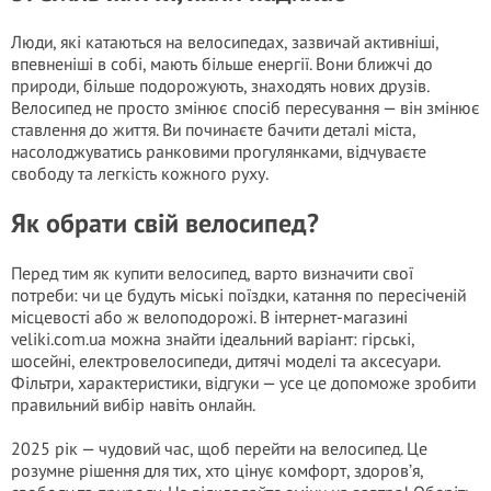
Люди, які катаються на велосипедах, зазвичай активніші,
впевненіші в собі, мають більше енергії. Вони ближчі до
природи, більше подорожують, знаходять нових друзів.
Велосипед не просто змінює спосіб пересування — він змінює
ставлення до життя. Ви починаєте бачити деталі міста,
насолоджуватись ранковими прогулянками, відчуваєте
свободу та легкість кожного руху.
Як обрати свій велосипед?
Перед тим як купити велосипед, варто визначити свої
потреби: чи це будуть міські поїздки, катання по пересіченій
місцевості або ж велоподорожі. В інтернет-магазині
veliki.com.ua можна знайти ідеальний варіант: гірські,
шосейні, електровелосипеди, дитячі моделі та аксесуари.
Фільтри, характеристики, відгуки — усе це допоможе зробити
правильний вибір навіть онлайн.
2025 рік — чудовий час, щоб перейти на велосипед. Це
розумне рішення для тих, хто цінує комфорт, здоров’я,