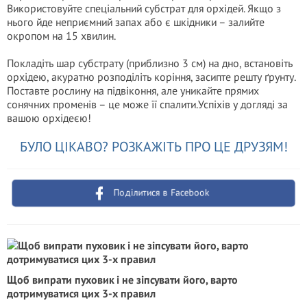
Використовуйте спеціальний субстрат для орхідей. Якщо з
нього йде неприємний запах або є шкідники – залийте
окропом на 15 хвилин.
Покладіть шар субстрату (приблизно 3 см) на дно, встановіть
орхідею, акуратно розподіліть коріння, засипте решту ґрунту.
Поставте рослину на підвіконня, але уникайте прямих
сонячних променів – це може її спалити.Успіхів у догляді за
вашою орхідеєю!
БУЛО ЦІКАВО? РОЗКАЖІТЬ ПРО ЦЕ ДРУЗЯМ!
Поділитися в Facebook
Щоб випрати пуховик і не зіпсувати його, варто
дотримуватися цих 3-х правил