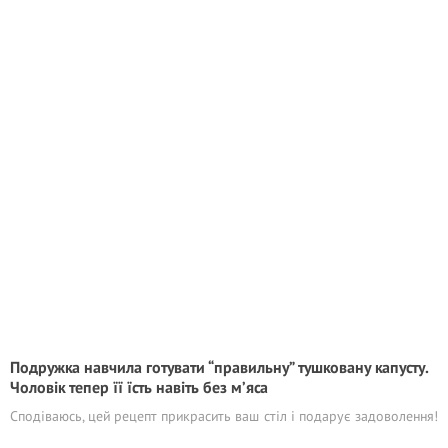
Подружка навчила готувати “правильну” тушковану капусту.
Чоловік тепер її їсть навіть без м’яса
Сподіваюсь, цей рецепт прикрасить ваш стіл і подарує задоволення!