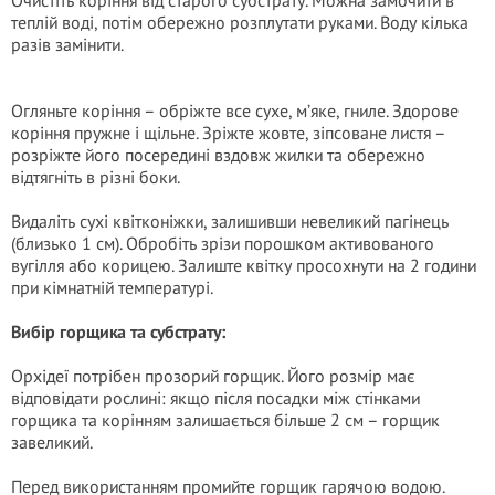
Очистіть коріння від старого субстрату. Можна замочити в
теплій воді, потім обережно розплутати руками. Воду кілька
разів замінити.
Огляньте коріння – обріжте все сухе, м’яке, гниле. Здорове
коріння пружне і щільне. Зріжте жовте, зіпсоване листя –
розріжте його посередині вздовж жилки та обережно
відтягніть в різні боки.
Видаліть сухі квітконіжки, залишивши невеликий пагінець
(близько 1 см). Обробіть зрізи порошком активованого
вугілля або корицею. Залиште квітку просохнути на 2 години
при кімнатній температурі.
Вибір горщика та субстрату:
Орхідеї потрібен прозорий горщик. Його розмір має
відповідати рослині: якщо після посадки між стінками
горщика та корінням залишається більше 2 см – горщик
завеликий.
Перед використанням промийте горщик гарячою водою.