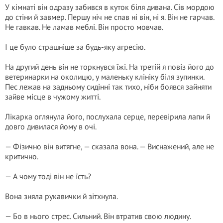
У кімнаті він одразу забився в куток біля дивана. Сів мордою
до стіни й завмер. Першу ніч не спав ні він, ні я. Він не гарчав.
Не гавкав. Не ламав меблі. Він просто мовчав.
І це було страшніше за будь-яку агресію.
На другий день він не торкнувся їжі. На третій я повіз його до
ветеринарки на околицю, у маленьку клініку біля зупинки.
Пес лежав на задньому сидінні так тихо, ніби боявся зайняти
зайве місце в чужому житті.
Лікарка оглянула його, послухала серце, перевірила лапи й
довго дивилася йому в очі.
— Фізично він витягне, — сказала вона. — Виснажений, але не
критично.
— А чому тоді він не їсть?
Вона зняла рукавички й зітхнула.
— Бо в нього стрес. Сильний. Він втратив свою людину.