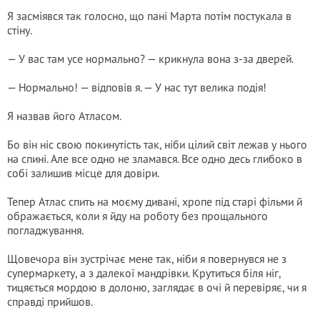
Я засміявся так голосно, що пані Марта потім постукала в
стіну.
— У вас там усе нормально? — крикнула вона з-за дверей.
— Нормально! — відповів я. — У нас тут велика подія!
Я назвав його Атласом.
Бо він ніс свою покинутість так, ніби цілий світ лежав у нього
на спині. Але все одно не зламався. Все одно десь глибоко в
собі залишив місце для довіри.
Тепер Атлас спить на моєму дивані, хропе під старі фільми й
ображається, коли я йду на роботу без прощального
погладжування.
Щовечора він зустрічає мене так, ніби я повернувся не з
супермаркету, а з далекої мандрівки. Крутиться біля ніг,
тицяється мордою в долоню, заглядає в очі й перевіряє, чи я
справді прийшов.