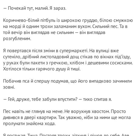
— Почекай тут, малий. Я зараз.
Коричнево-білий пітбуль із широкою груддю, білою смужкою
на морді й одним трохи заламаним вухом. Сильний пес. Та в
той вечір він виглядав не сильним — він виглядав
розгубленим.
Я повертався після зміни в супермаркеті. На вулиці вже
сутеніло, дрібний листопадовий дощ стікав по вікнах під’їзду,
у руках були пакети з гречкою, хлібом і дешевими сосисками.
Хотілося тільки гарячого душу й тиші.
Побачив пса й спершу подумав, що його випадково зачинили
зовні.
— Гей, друже, тебе забули впустити? — тихо спитав я.
Пес навіть не глянув на мене. Не ворухнув хвостом. Просто
дивився в двері квартири. Так уважно, ніби за ними ще могла
пролунати знайома хода.
Я постукав. Тиша. Постояв трохи, зітхнув і пішов до себе. Але