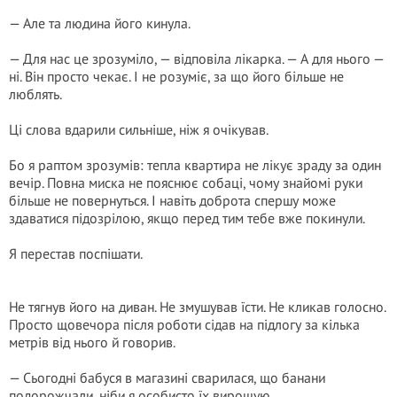
— Але та людина його кинула.
— Для нас це зрозуміло, — відповіла лікарка. — А для нього —
ні. Він просто чекає. І не розуміє, за що його більше не
люблять.
Ці слова вдарили сильніше, ніж я очікував.
Бо я раптом зрозумів: тепла квартира не лікує зраду за один
вечір. Повна миска не пояснює собаці, чому знайомі руки
більше не повернуться. І навіть доброта спершу може
здаватися підозрілою, якщо перед тим тебе вже покинули.
Я перестав поспішати.
Не тягнув його на диван. Не змушував їсти. Не кликав голосно.
Просто щовечора після роботи сідав на підлогу за кілька
метрів від нього й говорив.
— Сьогодні бабуся в магазині сварилася, що банани
подорожчали, ніби я особисто їх вирощую…