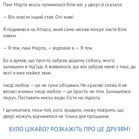
Пані Марта якось зупинилася біля нас у дворі й сказала:
— Він зовсім інший став. Очі живі.
Я подивився на Атласа, який саме нюхав мокре листя біля
лавки.
— Я теж, пані Марто, — відповів я. — Я теж.
Бо я думав, що просто забрав додому собаку, якого
залишили в під’їзді. А виявилося, що він забрав мене з тиші, до
якої я вже майже звик.
Іноді любов — це не гучні обіцянки. Не красиві слова й не
великі вчинки. Іноді любов — це просто не піти. Залишитися
поруч. Поставити миску води. Сісти на підлогу.
І дочекатися, поки той, кого зрадили, знову повірить, що
двері можуть відчинятися не тільки для прощання.
БУЛО ЦІКАВО? РОЗКАЖІТЬ ПРО ЦЕ ДРУЗЯМ!