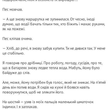
Пес мовчав.
— А ще знову маршрутка не зупинилася. От чесно, іноді
думаю, що водії бачать тільки тих, хто біжить і махає руками,
як на пожежі.
Пес кліпав очима.
— Хліб, до речі, я знову забув купити. Ти не дивися так. У мене
це стабільно.
Я говорив про дрібниці. Про роботу, погоду, сусідів, про те,
що в батареях знову ледве тепла вода. Мабуть, йому було
байдуже до слів.
Але, може, йому потрібен був голос, який не зникає. На п’ятий
день він попив води. Я сидів на кухні й боявся навіть
поворухнутися, щоб не злякати його.
На шостий — узяв із моїх пальців маленький шматочок
індички. І я заплакав.