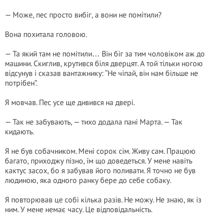
— Може, пес просто вибіг, а вони не помітили?
Вона похитала головою.
— Та який там не помітили… Він біг за тим чоловіком аж до
машини. Скиглив, крутився біля дверцят. А той тільки ногою
відсунув і сказав вантажнику: “Не чіпай, він нам більше не
потрібен”.
Я мовчав. Пес усе ще дивився на двері.
— Так не забувають, — тихо додала пані Марта. — Так
кидають.
Я не був собачником. Мені сорок сім. Живу сам. Працюю
багато, приходжу пізно, їм що доведеться. У мене навіть
кактус засох, бо я забував його поливати. Я точно не був
людиною, яка одного ранку бере до себе собаку.
Я повторював це собі кілька разів. Не можу. Не знаю, як із
ним. У мене немає часу. Це відповідальність.