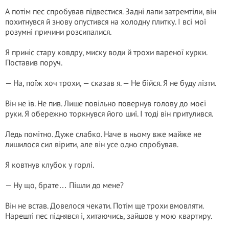
А потім пес спробував підвестися. Задні лапи затремтіли, він
похитнувся й знову опустився на холодну плитку. І всі мої
розумні причини розсипалися.
Я приніс стару ковдру, миску води й трохи вареної курки.
Поставив поруч.
— На, поїж хоч трохи, — сказав я. — Не бійся. Я не буду лізти.
Він не їв. Не пив. Лише повільно повернув голову до моєї
руки. Я обережно торкнувся його шиї. І тоді він притулився.
Ледь помітно. Дуже слабко. Наче в ньому вже майже не
лишилося сил вірити, але він усе одно спробував.
Я ковтнув клубок у горлі.
— Ну що, брате… Пішли до мене?
Він не встав. Довелося чекати. Потім ще трохи вмовляти.
Нарешті пес піднявся і, хитаючись, зайшов у мою квартиру.