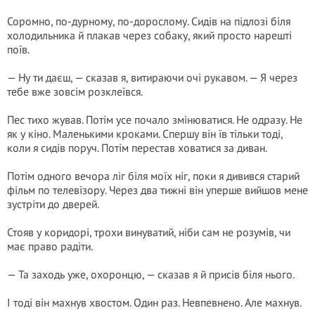
Соромно, по-дурному, по-дорослому. Сидів на підлозі біля
холодильника й плакав через собаку, який просто нарешті
поїв.
— Ну ти даєш, — сказав я, витираючи очі рукавом. — Я через
тебе вже зовсім розклеївся.
Пес тихо жував. Потім усе почало змінюватися. Не одразу. Не
як у кіно. Маленькими кроками. Спершу він їв тільки тоді,
коли я сидів поруч. Потім перестав ховатися за диван.
Потім одного вечора ліг біля моїх ніг, поки я дивився старий
фільм по телевізору. Через два тижні він уперше вийшов мене
зустріти до дверей.
Стояв у коридорі, трохи винуватий, ніби сам не розумів, чи
має право радіти.
— Та заходь уже, охоронцю, — сказав я й присів біля нього.
І тоді він махнув хвостом. Один раз. Невпевнено. Але махнув.