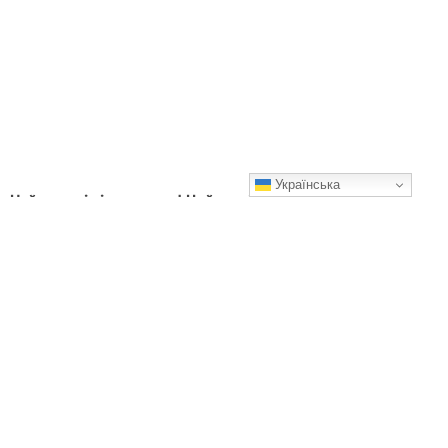
Українська
Найкрасивіші крашанки! Цей спосіб фарбування підкорив
усіх. Спробуйте і ви
Ці яйця виглядають, ніби їх розмалювала сама весна