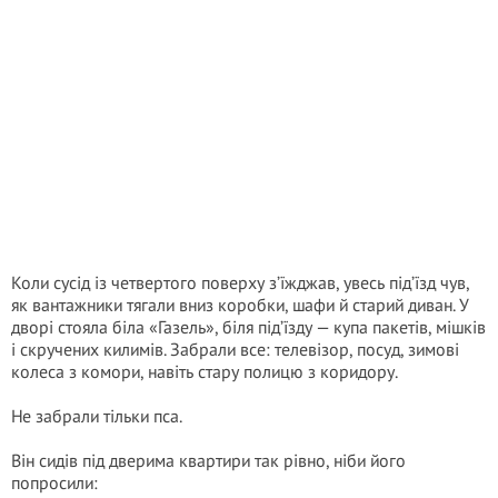
Коли сусід із четвертого поверху з’їжджав, увесь під’їзд чув,
як вантажники тягали вниз коробки, шафи й старий диван. У
дворі стояла біла «Газель», біля під’їзду — купа пакетів, мішків
і скручених килимів. Забрали все: телевізор, посуд, зимові
колеса з комори, навіть стару полицю з коридору.
Не забрали тільки пса.
Він сидів під дверима квартири так рівно, ніби його
попросили: