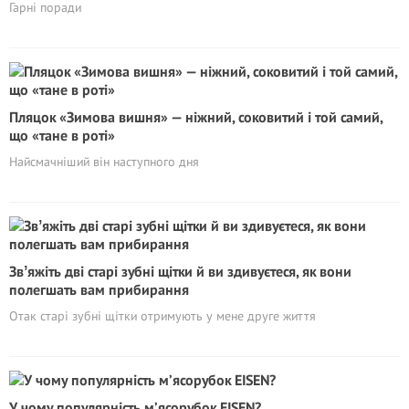
Гарні поради
Пляцок «Зимова вишня» — ніжний, соковитий і той самий,
що «тане в роті»
Найсмачніший він наступного дня
Звʼяжіть дві старі зубні щітки й ви здивуєтеся, як вони
полегшать вам прибирання
Отак старі зубні щітки отримують у мене друге життя
У чому популярність м’ясорубок EISEN?