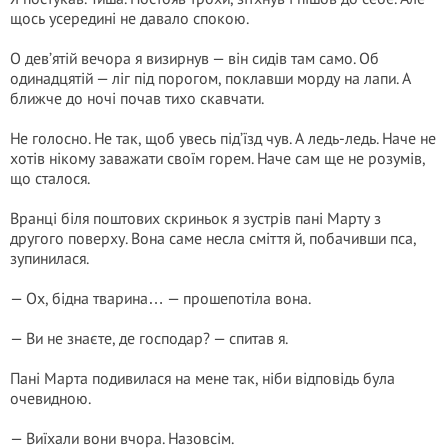
щось усередині не давало спокою.
О дев’ятій вечора я визирнув — він сидів там само. Об
одинадцятій — ліг під порогом, поклавши морду на лапи. А
ближче до ночі почав тихо скавчати.
Не голосно. Не так, щоб увесь під’їзд чув. А ледь-ледь. Наче не
хотів нікому заважати своїм горем. Наче сам ще не розумів,
що сталося.
Вранці біля поштових скриньок я зустрів пані Марту з
другого поверху. Вона саме несла сміття й, побачивши пса,
зупинилася.
— Ох, бідна тварина… — прошепотіла вона.
— Ви не знаєте, де господар? — спитав я.
Пані Марта подивилася на мене так, ніби відповідь була
очевидною.
— Виїхали вони вчора. Назовсім.