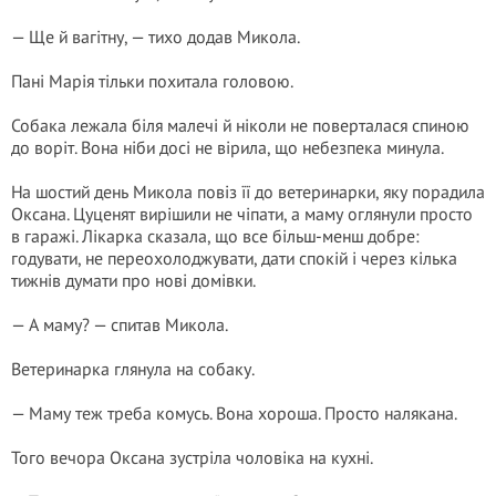
— Ще й вагітну, — тихо додав Микола.
Пані Марія тільки похитала головою.
Собака лежала біля малечі й ніколи не поверталася спиною
до воріт. Вона ніби досі не вірила, що небезпека минула.
На шостий день Микола повіз її до ветеринарки, яку порадила
Оксана. Цуценят вирішили не чіпати, а маму оглянули просто
в гаражі. Лікарка сказала, що все більш-менш добре:
годувати, не переохолоджувати, дати спокій і через кілька
тижнів думати про нові домівки.
— А маму? — спитав Микола.
Ветеринарка глянула на собаку.
— Маму теж треба комусь. Вона хороша. Просто налякана.
Того вечора Оксана зустріла чоловіка на кухні.