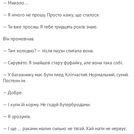
— Миколо…
— Я нічого не прошу. Просто кажу, що сталося.
— Ти вже просиш. Я тебе тридцять років знаю.
Він промовчав.
— Там холодно? — після паузи спитала вона.
— Сирувато. Я знайшов стару фуфайку, але вона така собі.
— У багажнику має бути плед. Клітчастий. Нормальний, сухий.
Постели їм.
— Добре.
— І купи їй корму. Не годуй бутербродами.
— Я зрозумів.
— І ще… руками малих сильно не тягай. Хай мати не нервує.