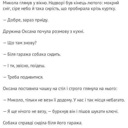
Микола глянув у вікно. Надворі був кінець лютого: мокрий
сніг, сіре небо й така сирість, що пробирала крізь куртку.
— Добре, зараз приїду.
Дружина Оксана почула розмову з кухні.
— Що там знову?
— Біля гаража собака сидить.
— І ти, звісно, поїдеш.
— Треба подивитися.
Оксана поставила чашку на стіл і строго глянула на нього:
— Миколо, тільки не вези її додому. У нас і так місця небагато.
— Я ще нічого не везу, — буркнув він і пішов шукати ключі.
Собака справді сиділа біля його гаража.