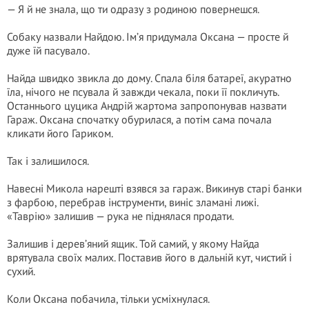
— Я й не знала, що ти одразу з родиною повернешся.
Собаку назвали Найдою. Ім’я придумала Оксана — просте й
дуже їй пасувало.
Найда швидко звикла до дому. Спала біля батареї, акуратно
їла, нічого не псувала й завжди чекала, поки її покличуть.
Останнього цуцика Андрій жартома запропонував назвати
Гараж. Оксана спочатку обурилася, а потім сама почала
кликати його Гариком.
Так і залишилося.
Навесні Микола нарешті взявся за гараж. Викинув старі банки
з фарбою, перебрав інструменти, виніс зламані лижі.
«Таврію» залишив — рука не піднялася продати.
Залишив і дерев’яний ящик. Той самий, у якому Найда
врятувала своїх малих. Поставив його в дальній кут, чистий і
сухий.
Коли Оксана побачила, тільки усміхнулася.