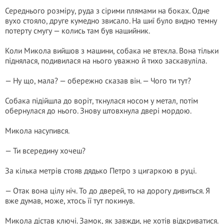
Середнього розміру, руда з сірими плямами на боках. Одне
вухо стояло, друге кумедно звисало. На шиї було видно темну
потерту смугу — колись там був нашийник.
Коли Микола вийшов з машини, собака не втекла. Вона тільки
піднялася, подивилася на нього уважно й тихо заскавуліла.
— Ну що, мала? — обережно сказав він. — Чого ти тут?
Собака підійшла до воріт, ткнулася носом у метал, потім
обернулася до нього. Знову штовхнула двері мордою.
Микола насупився.
— Ти всередину хочеш?
За кілька метрів стояв дядько Петро з цигаркою в руці.
— Отак вона цілу ніч. То до дверей, то на дорогу дивиться. Я
вже думав, може, хтось її тут покинув.
Микола дістав ключі. Замок, як завжди, не хотів відкриватися.