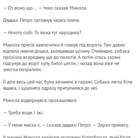
— От воно що… — тихо сказав Микола.
Дядько Петро заглянув через плече.
— Нічого собі. То вона тут народила?
Микола присів навпочіпки й глянув під ворота. Там давно
відпала нижня дошка, залишивши щілину. Очевидно, собака
пролізла всередину ще до пологів. А потім хтось ззовні
підсунув до воріт купу битої цегли, і назад вона вже не
змогла потрапити.
Її діти весь цей час були зачинені в гаражі. Собака лягла біля
ящика, і цуценята одразу притулилися до неї.
Микола відвернувся, прокашлявся.
— Треба води. І їжі.
— У мене миска є, — сказав дядько Петро. — Зараз принесу.
У машині Микола знайшов половину бутерброда, який брав