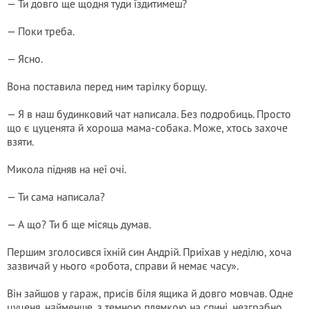
— Ти довго ще щодня туди їздитимеш?
— Поки треба.
— Ясно.
Вона поставила перед ним тарілку борщу.
— Я в наш будинковий чат написала. Без подробиць. Просто
що є цуценята й хороша мама-собака. Може, хтось захоче
взяти.
Микола підняв на неї очі.
— Ти сама написала?
— А що? Ти б ще місяць думав.
Першим зголосився їхній син Андрій. Приїхав у неділю, хоча
зазвичай у нього «робота, справи й немає часу».
Він зайшов у гараж, присів біля ящика й довго мовчав. Одне
цуценя, найменше, з темною плямкою на спині, незграбно