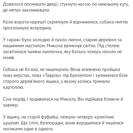
Довелося посмикати двері, стукнути ногою по нижньому куту,
де метал заклинювало.
Коли ворота нарешті скрипнули й відчинилися, собака миттю
прослизнула всередину.
У гаражі було холодно й пахло пилом, старим деревом та
машинним мастилом. Микола ввімкнув світло. Під стелею
засвітилася тьмяна лампочка, яку батько чомусь ніколи не
міняв.
Собака не бігала, не нишпорила. Вона впевнено пройшла
повз верстак, повз «Таврію» під брезентом і зупинилася біля
старого дерев’яного ящика, у якому колись тримали
картоплю.
Сіла поряд. І подивилася на Миколу. Він підійшов ближче й
завмер.
У ящику, на старій фуфайці, лежали четверо крихітних
цуценят. Ще сліпі, безпорадні, вони ворушилися й тицялися
носиками одне в одного.