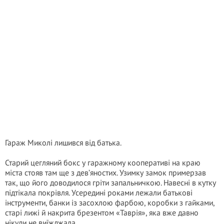
Гараж Миколі лишився від батька.
Старий цегляний бокс у гаражному кооперативі на краю
міста стояв там ще з дев’яностих. Узимку замок примерзав
так, що його доводилося гріти запальничкою. Навесні в кутку
підтікала покрівля. Усередині роками лежали батькові
інструменти, банки із засохлою фарбою, коробки з гайками,
старі лижі й накрита брезентом «Таврія», яка вже давно
нікуди не виїжджала.