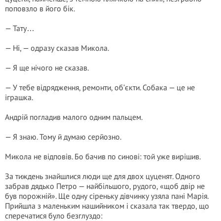
поповзло в його бік.
— Тату…
— Ні, — одразу сказав Микола.
— Я ще нічого не сказав.
— У тебе відрядження, ремонти, об’єкти. Собака — це не
іграшка.
Андрій погладив малого одним пальцем.
— Я знаю. Тому й думаю серйозно.
Микола не відповів. Бо бачив по синові: той уже вирішив.
За тиждень знайшлися люди ще для двох цуценят. Одного
забрав дядько Петро — найбільшого, рудого, «щоб двір не
був порожній». Ще одну сіреньку дівчинку узяла пані Марія.
Прийшла з маленьким нашийником і сказала так твердо, що
сперечатися було безглуздо: