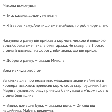
Микола всміхнувся.
— Ти ж казала, додому не везти.
— Я й зараз кажу. Але якщо вже знайшов, то роби нормально.
Наступного ранку він приїхав з кормом, мискою й пляшкою
води. Собака вже чекала біля гаража. Не скавуліла. Просто
стояла й дивилася на дорогу, ніби знала, що він приїде.
— Доброго ранку, — сказав Микола.
Вона махнула хвостом.
За кілька днів про незвичних мешканців знали майже всі в
кооперативі. Хтось приносив корм, хтось старі рушники. Пані
Марія з сусіднього ряду принесла банку каші з м’ясом і довго
стояла біля ящика.
— Видно, домашня була, — сказала вона. — Он слід від
нашийника. Мабуть, викинули.