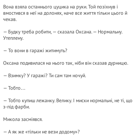
Вона взяла останнього цуцика на руки. Той позіхнув і
вмостився в неї на долонях, наче все життя тільки цього й
чекав.
— Будку треба робити, — сказала Оксана. — Нормальну.
Утеплену.
— То вони в гаражі житимуть?
Оксана подивилася на нього так, ніби він сказав дурницю.
— Взимку? У гаражі? Ти сам там ночуй.
— Тобто…
— Тобто купиш лежанку. Велику. І миски нормальні, не ті, що
з-під фарби.
Микола засміявся.
— А як же «тільки не вези додому»?