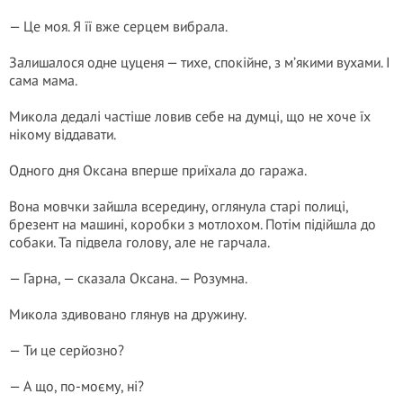
— Це моя. Я її вже серцем вибрала.
Залишалося одне цуценя — тихе, спокійне, з м’якими вухами. І
сама мама.
Микола дедалі частіше ловив себе на думці, що не хоче їх
нікому віддавати.
Одного дня Оксана вперше приїхала до гаража.
Вона мовчки зайшла всередину, оглянула старі полиці,
брезент на машині, коробки з мотлохом. Потім підійшла до
собаки. Та підвела голову, але не гарчала.
— Гарна, — сказала Оксана. — Розумна.
Микола здивовано глянув на дружину.
— Ти це серйозно?
— А що, по-моєму, ні?