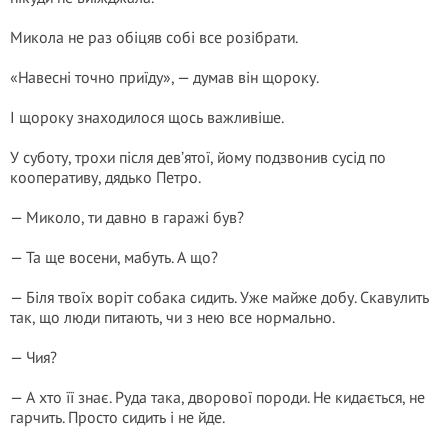
Микола не раз обіцяв собі все розібрати.
«Навесні точно приїду», — думав він щороку.
І щороку знаходилося щось важливіше.
У суботу, трохи після дев’ятої, йому подзвонив сусід по
кооперативу, дядько Петро.
— Миколо, ти давно в гаражі був?
— Та ще восени, мабуть. А що?
— Біля твоїх воріт собака сидить. Уже майже добу. Скавулить
так, що люди питають, чи з нею все нормально.
— Чия?
— А хто її знає. Руда така, дворової породи. Не кидається, не
гарчить. Просто сидить і не йде.