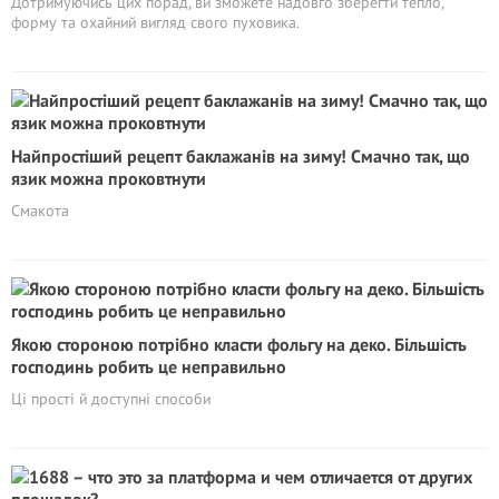
Дотримуючись цих порад, ви зможете надовго зберегти тепло,
форму та охайний вигляд свого пуховика.
Найпростіший рецепт баклажанів на зиму! Смачно так, що
язик можна проковтнути
Смакота
Якою стороною потрібно класти фольгу на деко. Більшість
господинь робить це неправильно
Ці прості й доступні способи