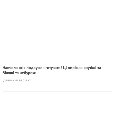
Навчила всіх подружок готувати! Ці пиріжки крутіші за
біляші та чебуреки
Ідеальний варіант