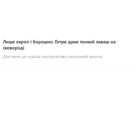
Лише окроп і борошно. Готую дуже тонкий лаваш на
сковороді
Для мене це чудова альтернатива магазинній випічці