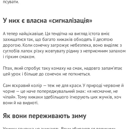
псувати.
У них є власна «сигналізація»
А тепер найцікавіше. Ця тендітна на вигляд істота вміє
захищатися так, що багато хижаків обходять її десятою
дорогою. Коли сонечку загрожує небезпека, воно виділяє з
суглобів лапок різку жовтувату рідину з неприємним запахом
і гірким смаком.
Птах, який спробує таку комаху на смак, надовго запам’ятає
цей урок і більше до сонечок не поткнеться.
Сам яскравий колір — теж не для краси. У природі червоне й
чорне — це наче попереджувальний знак: «я несмачне, не
чіпай». Тому хижаки здебільшого ігнорують цих жучків, хоч
вони й на видноті.
Як вони переживають зиму
Узимку сонечка не зникають. Вони збираються великими