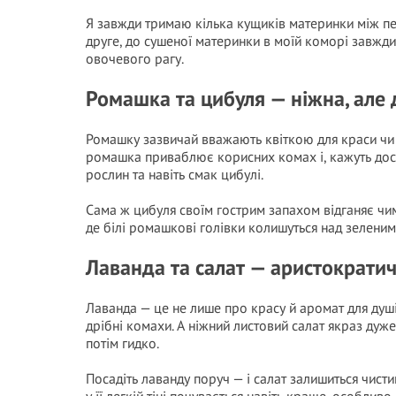
Я завжди тримаю кілька кущиків материнки між пе
друге, до сушеної материнки в моїй коморі завжди є 
овочевого рагу.
Ромашка та цибуля — ніжна, але 
Ромашку зазвичай вважають квіткою для краси чи 
ромашка приваблює корисних комах і, кажуть досв
рослин та навіть смак цибулі.
Сама ж цибуля своїм гострим запахом відганяє чим
де білі ромашкові голівки колишуться над зеленими
Лаванда та салат — аристократи
Лаванда — це не лише про красу й аромат для душі.
дрібні комахи. А ніжний листовий салат якраз дуже
потім гидко.
Посадіть лаванду поруч — і салат залишиться чисти