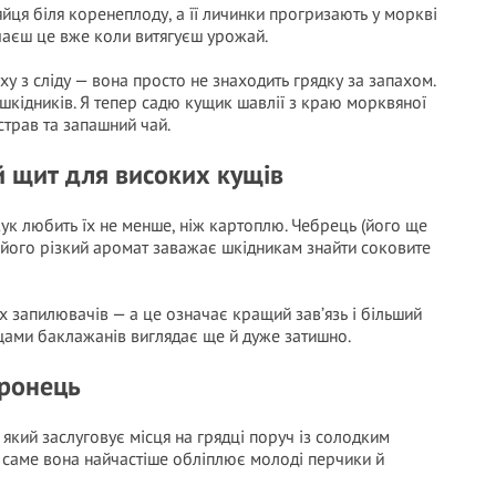
йця біля коренеплоду, а її личинки прогризають у моркві
мічаєш це вже коли витягуєш урожай.
 з сліду — вона просто не знаходить грядку за запахом.
шкідників. Я тепер садю кущик шавлії з краю морквяної
страв та запашний чай.
 щит для високих кущів
ук любить їх не менше, ніж картоплю. Чебрець (його ще
і його різкий аромат заважає шкідникам знайти соковите
их запилювачів — а це означає кращий зав’язь і більший
щами баклажанів виглядає ще й дуже затишно.
оронець
який заслуговує місця на грядці поруч із солодким
а саме вона найчастіше обліплює молоді перчики й