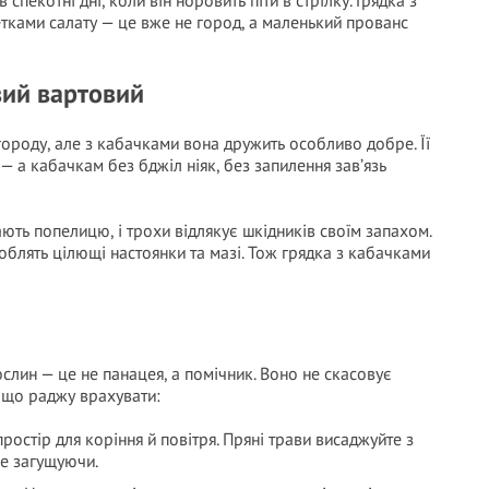
в спекотні дні, коли він норовить піти в стрілку. Грядка з
тками салату — це вже не город, а маленький прованс
вий вартовий
 городу, але з кабачками вона дружить особливо добре. Її
 а кабачкам без бджіл ніяк, без запилення зав’язь
ють попелицю, і трохи відлякує шкідників своїм запахом.
облять цілющі настоянки та мазі. Тож грядка з кабачками
ослин — це не панацея, а помічник. Воно не скасовує
ь що раджу врахувати:
остір для коріння й повітря. Пряні трави висаджуйте з
не загущуючи.