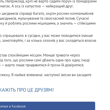
ть. Наприклад, кріп не варто садити поруч із помідорами
магає. А ось із капустою — найкращий друг.
шкідників справді багато, окрім рослин-компаньйонів
 шкідників, мульчування та своєчасний полив. Сучасні
ку й роблять рослини міцнішими, а значить — стійкішими
о спрацювало в сусідки, у вас може поводитися інакше
 занотовуйте, і за кілька сезонів у вас складеться власна
 став спокійнішим місцем. Менше тривоги через
ід того, що рослини самі дбають одна про одну. Іноді
 — варто лише придивитися й трохи їй довіритися.
писку. Я майже впевнена: наступної весни ви засадите
КАЖІТЬ ПРО ЦЕ ДРУЗЯМ!
итися в Facebook