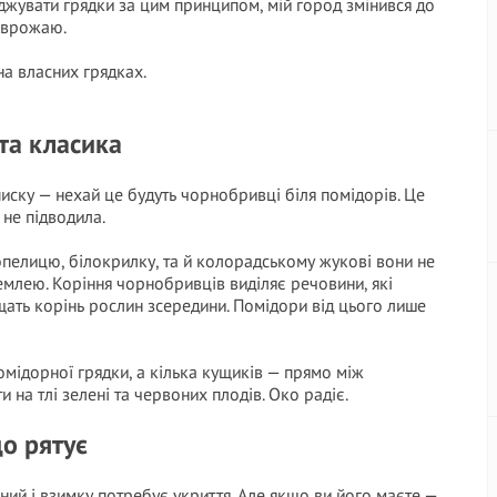
аджувати грядки за цим принципом, мій город змінився до
е врожаю.
на власних грядках.
та класика
иску — нехай це будуть чорнобривці біля помідорів. Це
 не підводила.
пелицю, білокрилку, та й колорадському жукові вони не
землею. Коріння чорнобривців виділяє речовини, які
щать корінь рослин зсередини. Помідори від цього лише
мідорної грядки, а кілька кущиків — прямо між
 на тлі зелені та червоних плодів. Око радіє.
о рятує
ний і взимку потребує укриття. Але якщо ви його маєте —