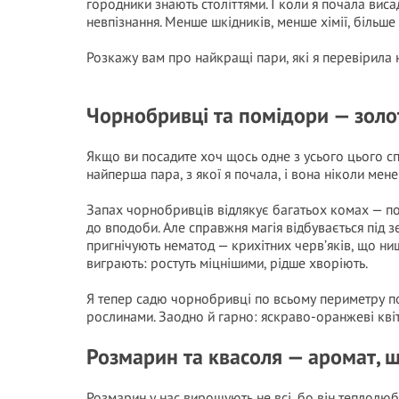
городники знають століттями. І коли я почала вис
невпізнання. Менше шкідників, менше хімії, більш
Розкажу вам про найкращі пари, які я перевірила 
Чорнобривці та помідори — золо
Якщо ви посадите хоч щось одне з усього цього сп
найперша пара, з якої я почала, і вона ніколи мене
Запах чорнобривців відлякує багатьох комах — по
до вподоби. Але справжня магія відбувається під 
пригнічують нематод — крихітних черв’яків, що ни
виграють: ростуть міцнішими, рідше хворіють.
Я тепер садю чорнобривці по всьому периметру по
рослинами. Заодно й гарно: яскраво-оранжеві квіти
Розмарин та квасоля — аромат, щ
Розмарин у нас вирощують не всі, бо він теплолюб