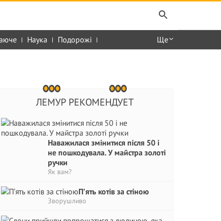
аюче
Наука
Подорожі
Ще
ЛЕМУР РЕКОМЕНДУЕТ
Наважилася змінитися після 50 і
не пошкодувала. У майстра золоті
ручки
Як вам?
П’ять котів за стіною
Зворушливо