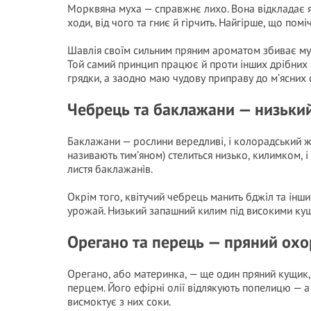
Морквяна муха — справжнє лихо. Вона відкладає я
ходи, від чого та гниє й гірчить. Найгірше, що по
Шавлія своїм сильним пряним ароматом збиває муху
Той самий принцип працює й проти інших дрібних 
грядки, а заодно маю чудову приправу до м’ясних 
Чебрець та баклажани — низький
Баклажани — рослини вередливі, і колорадський ж
називають тим’яном) стелиться низько, килимком, 
листя баклажанів.
Окрім того, квітучий чебрець манить бджіл та інш
урожай. Низький запашний килим під високими ку
Орегано та перець — пряний ох
Орегано, або материнка, — ще один пряний кущик, 
перцем. Його ефірні олії відлякують попелицю — 
висмоктує з них соки.