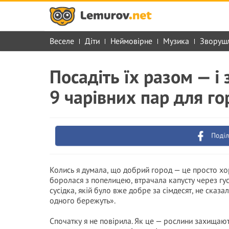
Веселе
Діти
Неймовірне
Музика
Зворуш
Посадіть їх разом — і
9 чарівних пар для го
Поділ
Колись я думала, що добрий город — це просто хор
боролася з попелицею, втрачала капусту через гу
сусідка, якій було вже добре за сімдесят, не сказал
одного бережуть».
Спочатку я не повірила. Як це — рослини захищають