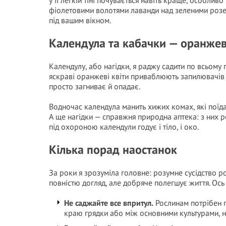
у її легкій тіні почувається навіть краще, особливо 
фіолетовими волотями лаванди над зеленими розе
під вашим вікном.
Календула та кабачки — оранже
Календулу, або нагідки, я раджу садити по всьому
яскраві оранжеві квіти приваблюють запилювачів —
просто загниває й опадає.
Водночас календула манить хижих комах, які поїда
А ще нагідки — справжня природна аптека: з них р
під охороною календули годує і тіло, і око.
Кілька порад наостанок
За роки я зрозуміла головне: розумне сусідство р
повністю догляд, але добряче полегшує життя. Ос
Не саджайте все впритул.
Рослинам потрібен пр
краю грядки або між основними культурами, 