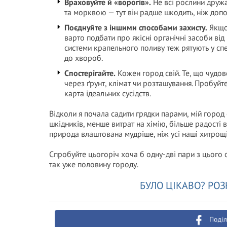
Враховуйте й «ворогів».
Не всі рослини дружа
та морквою — тут він радше шкодить, ніж допо
Поєднуйте з іншими способами захисту.
Якщо 
варто подбати про якісні органічні засоби від
системи крапельного поливу теж рятують у спе
до хвороб.
Спостерігайте.
Кожен город свій. Те, що чудов
через ґрунт, клімат чи розташування. Пробуйте,
карта ідеальних сусідств.
Відколи я почала садити грядки парами, мій город
шкідників, менше витрат на хімію, більше радості в
природа влаштована мудріше, ніж усі наші хитрощі
Спробуйте цьогоріч хоча б одну-дві пари з цього с
так уже половину городу.
БУЛО ЦІКАВО? РОЗ
Поділ