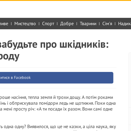
ливе
Мистецтво
Спорт
Добре
Тварини
Сім'я
Надих
 забудьте про шкідників:
роду
итися в Facebook
оше насіння, тепла земля й трохи дощу. А потім роками
сінь і обприскувала помідори ледь не щотижня. Поки одна
а мені просту річ: «А ти посади їх разом. Вони самі одне
 одна одну? Виявилося, що це не казки, а ціла наука, яку