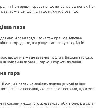
рцями. По-перше, перець менше потерпає від комах. По-
запас — а це і до піци, і до м’ясних страв, і до
дієва пара
для чаю. Але на грядці вона теж працює. Аптечна
ідчені городники, покращує самопочуття сусідніх
ало шкідників — і це взаємна послуга. Виходить грядка,
 цибулевими перами. І гарно, і користь подвійна.
чна пара
 Її сильний запах не люблять попелиця, молі та інші
 потерпає від попелиці, яка обліплює його так, що й мити
м та соковитим. До того ж лаванда любить сонце, а салат