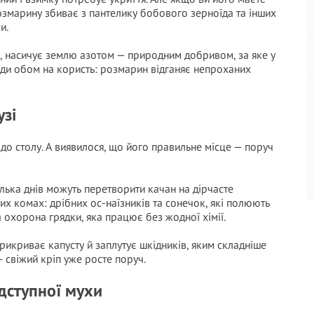
озмарину збиває з пантелику бобового зерноїда та інших
и.
ві, насичує землю азотом — природним добривом, за яке у
сіди обом на користь: розмарин відганяє непроханих
узі
до столу. А виявилося, що його правильне місце — поруч
кілька днів можуть перетворити качан на дірчасте
их комах: дрібних ос-наїзників та сонечок, які полюють
 охорона грядки, яка працює без жодної хімії.
икриває капусту й заплутує шкідників, яким складніше
 свіжий кріп уже росте поруч.
ідступної мухи