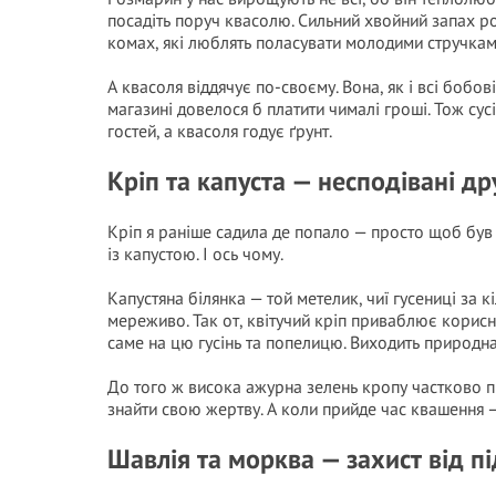
посадіть поруч квасолю. Сильний хвойний запах р
комах, які люблять поласувати молодими стручкам
А квасоля віддячує по-своєму. Вона, як і всі бобо
магазині довелося б платити чималі гроші. Тож су
гостей, а квасоля годує ґрунт.
Кріп та капуста — несподівані др
Кріп я раніше садила де попало — просто щоб був 
із капустою. І ось чому.
Капустяна білянка — той метелик, чиї гусениці за 
мереживо. Так от, квітучий кріп приваблює корисн
саме на цю гусінь та попелицю. Виходить природна
До того ж висока ажурна зелень кропу частково пр
знайти свою жертву. А коли прийде час квашення —
Шавлія та морква — захист від п