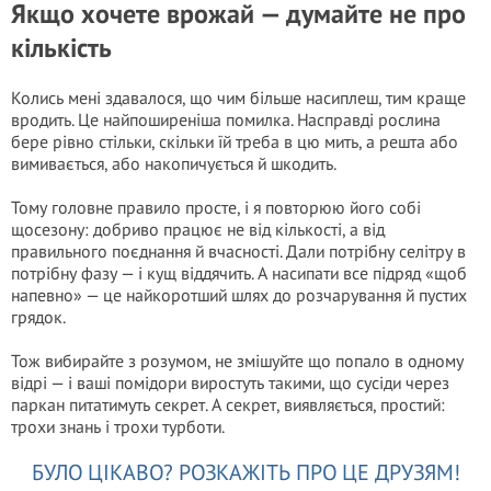
Якщо хочете врожай — думайте не про
кількість
Колись мені здавалося, що чим більше насиплеш, тим краще
вродить. Це найпоширеніша помилка. Насправді рослина
бере рівно стільки, скільки їй треба в цю мить, а решта або
вимивається, або накопичується й шкодить.
Тому головне правило просте, і я повторюю його собі
щосезону: добриво працює не від кількості, а від
правильного поєднання й вчасності. Дали потрібну селітру в
потрібну фазу — і кущ віддячить. А насипати все підряд «щоб
напевно» — це найкоротший шлях до розчарування й пустих
грядок.
Тож вибирайте з розумом, не змішуйте що попало в одному
відрі — і ваші помідори виростуть такими, що сусіди через
паркан питатимуть секрет. А секрет, виявляється, простий:
трохи знань і трохи турботи.
БУЛО ЦІКАВО? РОЗКАЖІТЬ ПРО ЦЕ ДРУЗЯМ!