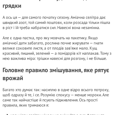
грядки
А ось ця — для самого початку сезону. Аміачна селітра дає
швидкий азот, той самий поштовх, коли розсада тільки пішла
в ріст і їй треба набратися сил. Навесні вона незамінна.
Але є одна пастка, про яку мовчать на пакетику. Якщо
аміачної дати забагато, рослина почне жирувати — гнати
велике соковите листя, а от плодів зав’яже мало. Кущ
красивий, пишний, зелений — а помідорів кіт наплакав. Тому з
нею важлива міра: трішки навесні для розгону, і не більше.
Головне правило змішування, яке рятує
врожай
Багато хто думає так: насиплю в одне відро всього потроху,
щоб одразу й те, і се. Розумію спокусу — менше мороки. Але
саме так найчастіше й псують підживлення. Ось прості
правила, яких тримаюся я: