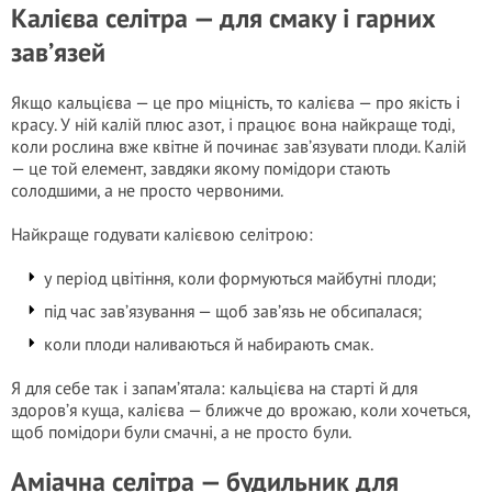
Калієва селітра — для смаку і гарних
зав’язей
Якщо кальцієва — це про міцність, то калієва — про якість і
красу. У ній калій плюс азот, і працює вона найкраще тоді,
коли рослина вже квітне й починає зав’язувати плоди. Калій
— це той елемент, завдяки якому помідори стають
солодшими, а не просто червоними.
Найкраще годувати калієвою селітрою:
у період цвітіння, коли формуються майбутні плоди;
під час зав’язування — щоб зав’язь не обсипалася;
коли плоди наливаються й набирають смак.
Я для себе так і запам’ятала: кальцієва на старті й для
здоров’я куща, калієва — ближче до врожаю, коли хочеться,
щоб помідори були смачні, а не просто були.
Аміачна селітра — будильник для