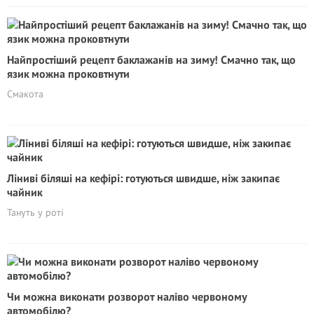
Найпростіший рецепт баклажанів на зиму! Смачно так, що
язик можна проковтнути
Смакота
Ліниві біляші на кефірі: готуються швидше, ніж закипає
чайник
Тануть у роті
Чи можна виконати розворот наліво червоному
автомобілю?