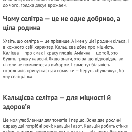
до чого, грядка дякує врожаєм.
Чому селітра — це не одне добриво, а
ціла родина
Уявіть, що селітра — це прізвище. А імен у цієї родини кілька, і
в кожного свій характер. Кальцієва дбає про міцність.
Калієва — про смак і красу плодів. Аміачна — це той, хто
будить грядку навесні. Якщо знати, хто за що відповідає, ви
ніколи не помилитеся з вибором. І саме тут більшість
городників припускається помилки — беруть «будь-яку», бо
«ну селітра ж».
Кальцієва селітра — для міцності й
здоров’я
Це моя улюблениця для томатів і перцю. Вона дає рослині
одразу дві потрібні речі: кальцій і азот. Кальцій робить стінки
клітин міцними, листя пружним, а плоди — щільними, без отих