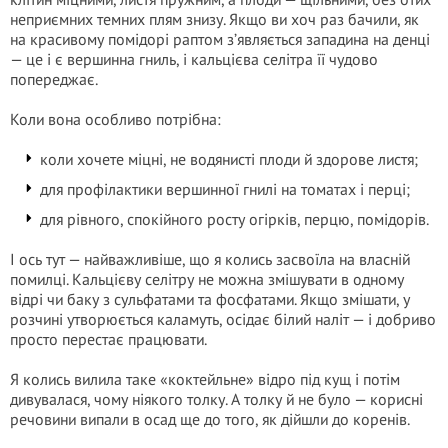
неприємних темних плям знизу. Якщо ви хоч раз бачили, як
на красивому помідорі раптом з’являється западина на денці
— це і є вершинна гниль, і кальцієва селітра її чудово
попереджає.
Коли вона особливо потрібна:
коли хочете міцні, не водянисті плоди й здорове листя;
для профілактики вершинної гнилі на томатах і перці;
для рівного, спокійного росту огірків, перцю, помідорів.
І ось тут — найважливіше, що я колись засвоїла на власній
помилці. Кальцієву селітру не можна змішувати в одному
відрі чи баку з сульфатами та фосфатами. Якщо змішати, у
розчині утворюється каламуть, осідає білий наліт — і добриво
просто перестає працювати.
Я колись вилила таке «коктейльне» відро під кущ і потім
дивувалася, чому ніякого толку. А толку й не було — корисні
речовини випали в осад ще до того, як дійшли до коренів.