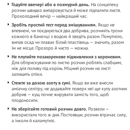
Годуйте ввечері або в похмурий день.
На сонцепеку
розчин швидко випаровується й може підпалити листя.
Прохолодний вечір — найкращий час.
Зробіть простий тест перед змішуванням.
Якщо не
впевнені, чи поєднуються два добрива, розчиніть трохи
кожного в баночці з водою й зведіть разом. Помутніло,
випав осад чи плаває білий пластівець — значить, разом
їм не місце. Прозоро й чисто — можна.
Не плутайте позакореневе підживлення з кореневим.
Для обприскування по листю розчин роблять слабшим,
ніж для поливу під корінь. Міцний розчин на листі
залишить опіки.
Стежте за дозою азоту в сумі.
Якщо ви вже внесли
аміачну селітру, не додавайте поверх неї ще купу азотних
добрив — кущ почне жирувати замість того, щоб
плодоносити.
Не зберігайте готовий розчин довго.
Розвели —
використали того ж дня. Постоявши, розчин втрачає силу,
а інколи й каламутніє.