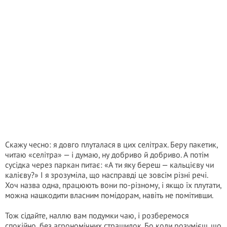
Скажу чесно: я довго плуталася в цих селітрах. Беру пакетик,
читаю «селітра» — і думаю, ну добриво й добриво. А потім
сусідка через паркан питає: «А ти яку береш — кальцієву чи
калієву?» І я зрозуміла, що насправді це зовсім різні речі.
Хоч назва одна, працюють вони по-різному, і якщо їх плутати,
можна нашкодити власним помідорам, навіть не помітивши.
Тож сідайте, наллю вам подумки чаю, і розберемося
спокійно, без агрономічних страшилок. Бо коли розумієш, що